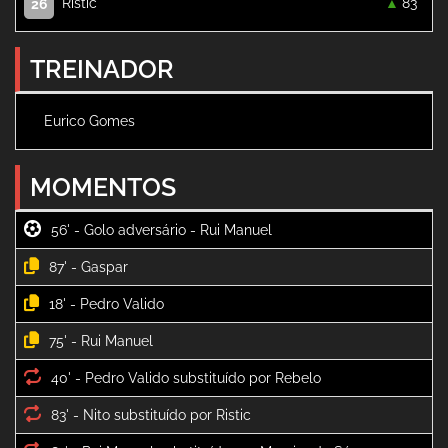
Ristic
83 '
26
TREINADOR
Eurico Gomes
MOMENTOS
56' -
87' -
18' -
75' -
40' -
83' -