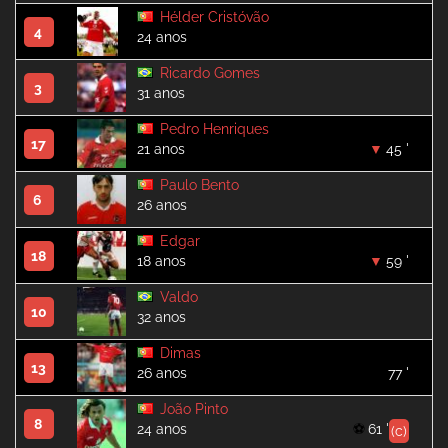
Hélder Cristóvão
4
24 anos
Ricardo Gomes
3
31 anos
Pedro Henriques
17
21 anos
45 '
Paulo Bento
6
26 anos
Edgar
18
18 anos
59 '
Valdo
10
32 anos
Dimas
13
26 anos
77 '
João Pinto
8
24 anos
61 '
(c)