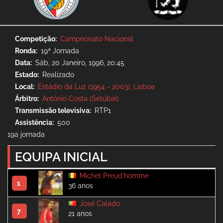
Competição
Campeonato Nacional
Ronda
19ª Jornada
Data
Sáb, 20 Janeiro, 1996, 20:45
Estado
Realizado
Local
Estádio da Luz (1954 - 2003), Lisboa
Árbitro
António Costa (Setúbal)
Transmissão televisiva
RTP1
Assistência
500
19a jornada
EQUIPA INICIAL
Michel Preud'homme
1
36 anos
José Calado
7
21 anos