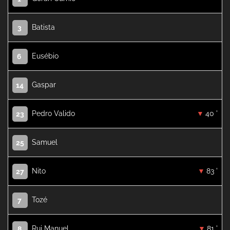
Batista
3
Eusébio
6
Gaspar
14
Pedro Valido
40 '
23
Samuel
25
Nito
83 '
27
Tozé
7
Rui Manuel
81 '
8