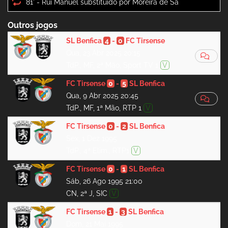
81' -
Outros jogos
SL Benfica
4
-
0
FC Tirsense
Qua, 23 Abr 2025 20:15
TdP., MF, 2ª Mão, Sport TV 1
V
FC Tirsense
0
-
5
SL Benfica
Qua, 9 Abr 2025 20:45
TdP., MF, 1ª Mão, RTP 1
V
FC Tirsense
0
-
2
SL Benfica
Sex, 1 Dez 1995
TdP., 4ª Elim., RTP1
V
FC Tirsense
0
-
1
SL Benfica
Sáb, 26 Ago 1995 21:00
CN, 2ª J, SIC
V
FC Tirsense
1
-
3
SL Benfica
Dom, 21 Mai 1995