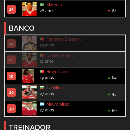
Marcelo
25
26 anos
84 '
BANCO
Fernardo Brassard
24
23 anos
Daniel Kenedy
22
21 anos
Bruno Caires
19
19 anos
84 '
Ilian Iliev
20
27 anos
45 '
Mauro Airez
30
27 anos
59 '
TREINADOR