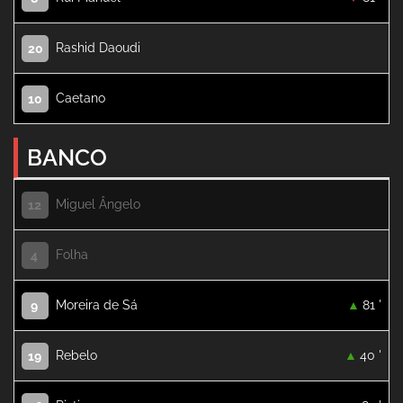
Rashid Daoudi
20
Caetano
10
BANCO
Miguel Ângelo
12
Folha
4
Moreira de Sá
81 '
9
Rebelo
40 '
19