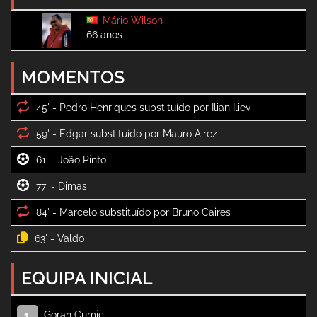
Mário Wilson
66 anos
MOMENTOS
45' -
59' -
61' -
77' -
84' -
63' -
EQUIPA INICIAL
Goran Cumic
1