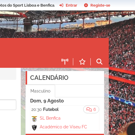
tos do Sport Lisboa e Benfica
.
Entrar
Registe-se
CALENDÁRIO
Masculino
Dom, 9 Agosto
20:30
Futebol
6
SL Benfica
Académico de Viseu FC