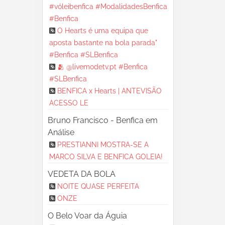
#vóleibenfica #ModalidadesBenfica
#Benfica
O Hearts é uma equipa que
aposta bastante na bola parada"
#Benfica #SLBenfica
🫂 @livemodetv.pt #Benfica
#SLBenfica
BENFICA x Hearts | ANTEVISÃO
ACESSO LE
Bruno Francisco - Benfica em
Análise
PRESTIANNI MOSTRA-SE A
MARCO SILVA E BENFICA GOLEIA!
VEDETA DA BOLA
NOITE QUASE PERFEITA
ONZE
O Belo Voar da Águia