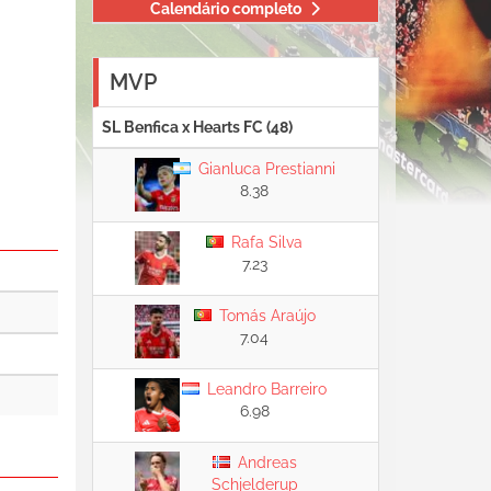
Calendário completo
MVP
SL Benfica x Hearts FC (48)
Gianluca Prestianni
8.38
Rafa Silva
7.23
Tomás Araújo
7.04
Leandro Barreiro
6.98
Andreas
Schjelderup