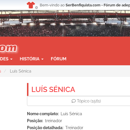
Bem-vindo ao
SerBenfiquista.com - Fórum de adep
ADES
HISTÓRIA
FÓRUM
s
Luís Sénica
LUÍS SÉNICA
Tópico
(1561)
Nome completo
Luís Sénica
Posição
treinador
Posição detalhada
Treinador