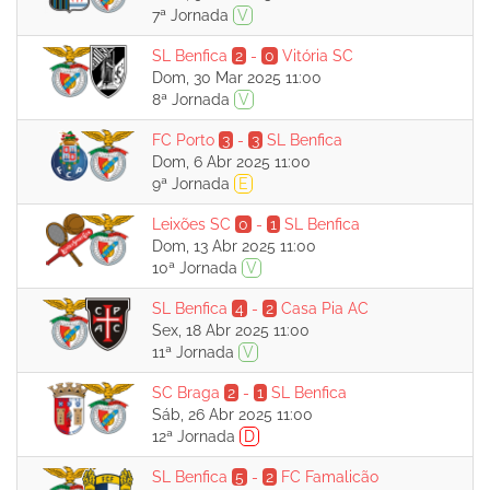
7ª Jornada
V
SL Benfica
2
-
0
Vitória SC
Dom, 30 Mar 2025 11:00
8ª Jornada
V
FC Porto
3
-
3
SL Benfica
Dom, 6 Abr 2025 11:00
9ª Jornada
E
Leixões SC
0
-
1
SL Benfica
Dom, 13 Abr 2025 11:00
10ª Jornada
V
SL Benfica
4
-
2
Casa Pia AC
Sex, 18 Abr 2025 11:00
11ª Jornada
V
SC Braga
2
-
1
SL Benfica
Sáb, 26 Abr 2025 11:00
12ª Jornada
D
SL Benfica
5
-
2
FC Famalicão