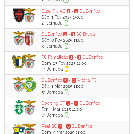
1ª Jornada
V
Casa Pia AC
1
-
2
SL Benfica
Sáb, 1 Fev 2025 15:00
2ª Jornada
V
SL Benfica
2
-
1
SC Braga
Sáb, 8 Fev 2025 11:00
3ª Jornada
V
FC Famalicão
2
-
2
SL Benfica
Dom, 23 Fev 2025 11:00
4ª Jornada
E
SL Benfica
5
-
0
Vitória FC
Sáb, 1 Mar 2025 11:00
5ª Jornada
V
Sporting CP
1
-
4
SL Benfica
Ter, 4 Mar 2025 11:00
6ª Jornada
V
Real SC
3
-
6
SL Benfica
Dom, 9 Mar 2025 11:00