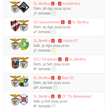
SL Benfica
5
-
0
Académica
Dom, 18 Ago 2024 15:00
3ª Jornada
V
SG Sacavenense
0
-
2
SL Benfica
Dom, 25 Ago 2024 11:00
4ª Jornada
V
SL Benfica
0
-
0
Vitória FC
Sáb, 31 Ago 2024 11:00
5ª Jornada
E
SCU Torreense
0
-
2
SL Benfica
Dom, 22 Set 2024 11:00
6ª Jornada
V
SL Benfica
5
-
1
Real SC
Dom, 29 Set 2024 11:00
16ª Jornada
V
SL Benfica
4
-
1
CF "Os Belenenses"
Sáb, 5 Out 2024 11:00
8ª Jornada
V