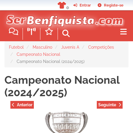
Passar
Entrar
Registe-se
para
o
conteúdo
principal
Futebol
Masculino
Juvenis A
Competições
Campeonato Nacional
Campeonato Nacional (2024/2025)
Campeonato Nacional
(2024/2025)
Anterior
Seguinte