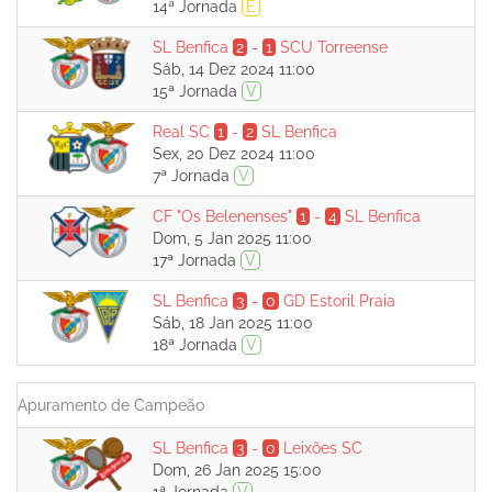
14ª Jornada
E
SL Benfica
2
-
1
SCU Torreense
Sáb, 14 Dez 2024 11:00
15ª Jornada
V
Real SC
1
-
2
SL Benfica
Sex, 20 Dez 2024 11:00
7ª Jornada
V
CF "Os Belenenses"
1
-
4
SL Benfica
Dom, 5 Jan 2025 11:00
17ª Jornada
V
SL Benfica
3
-
0
GD Estoril Praia
Sáb, 18 Jan 2025 11:00
18ª Jornada
V
Apuramento de Campeão
SL Benfica
3
-
0
Leixões SC
Dom, 26 Jan 2025 15:00