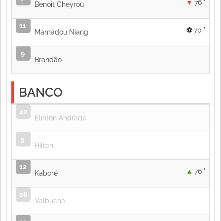
76 '
Benoît Cheyrou
11
70 '
Mamadou Niang
9
Brandão
BANCO
40
Elinton Andrade
5
Hilton
12
76 '
Kaboré
28
Valbuena