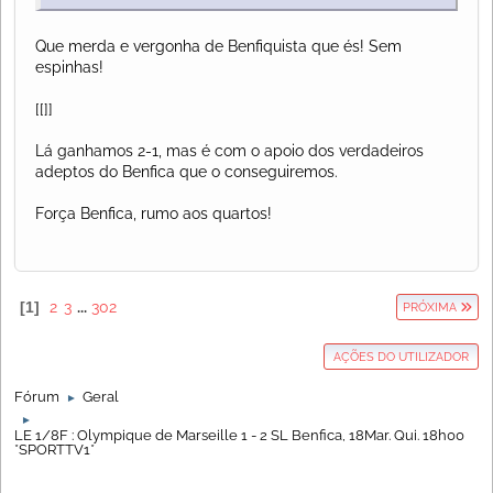
Que merda e vergonha de Benfiquista que és! Sem
espinhas!
[[]]
Lá ganhamos 2-1, mas é com o apoio dos verdadeiros
adeptos do Benfica que o conseguiremos.
Força Benfica, rumo aos quartos!
1
2
3
...
302
PRÓXIMA
AÇÕES DO UTILIZADOR
Fórum
Geral
►
►
LE 1/8F : Olympique de Marseille 1 - 2 SL Benfica, 18Mar. Qui. 18h00
*SPORTTV1*