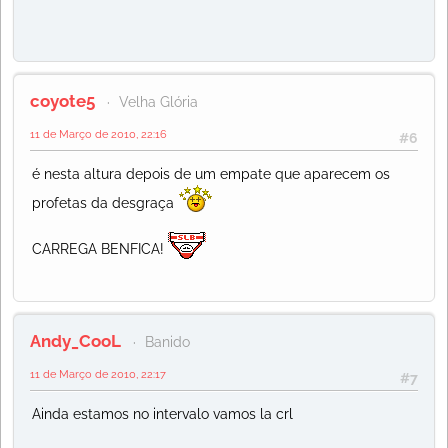
coyote5
Velha Glória
11 de Março de 2010, 22:16
#6
é nesta altura depois de um empate que aparecem os
profetas da desgraça
CARREGA BENFICA!
Andy_CooL
Banido
11 de Março de 2010, 22:17
#7
Ainda estamos no intervalo vamos la crl