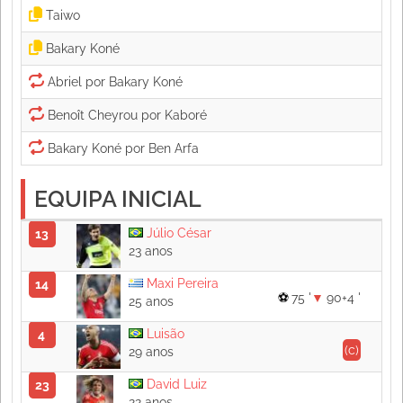
EQUIPA INICIAL
Júlio César
13
23 anos
Maxi Pereira
14
75 '
90+4 '
25 anos
Luisão
4
(c)
29 anos
David Luiz
23
22 anos