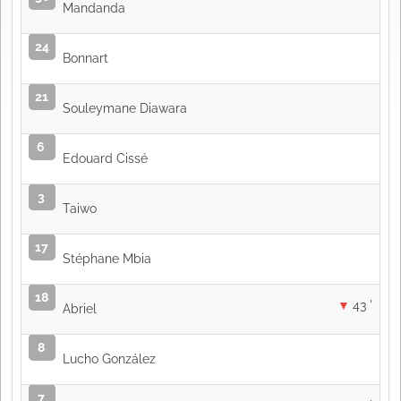
Mandanda
24
Bonnart
21
Souleymane Diawara
6
Edouard Cissé
3
Taiwo
17
Stéphane Mbia
18
43 '
Abriel
8
Lucho González
7