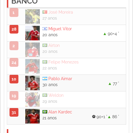
BANCO
José Moreira
1
27 anos
Miguel Vitor
28
90+4 '
20 anos
Airton
2
20 anos
Felipe Menezes
24
22 anos
Pablo Aimar
10
77 '
30 anos
Weldon
19
29 anos
Alan Kardec
31
90+1 '
86 '
21 anos