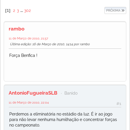
1
2
3
...
302
PRÓXIMA
rambo
11 de Março de 2010, 21:57
Última edição
: 16 de Março de 2010, 14:14 por rambo
Força Benfica !
AntonioFugueiraSLB
Banido
11 de Março de 2010, 22:04
#1
Perdemos a eliminatória no estádio da luz. É ir ao jogo
para não levar nenhuma humilhação e concentrar forças
no campeonato.