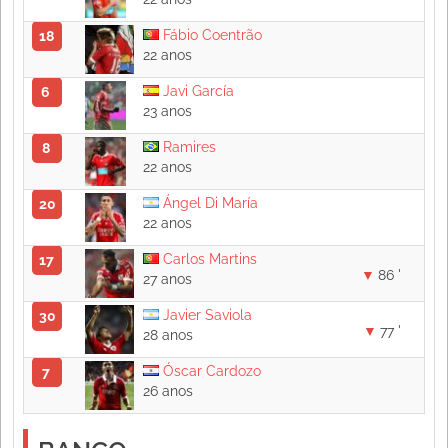
Fábio Coentrão
18
22 anos
Javi García
6
23 anos
Ramires
8
22 anos
Ángel Di María
20
22 anos
Carlos Martins
17
86 '
27 anos
Javier Saviola
30
77 '
28 anos
Óscar Cardozo
7
26 anos