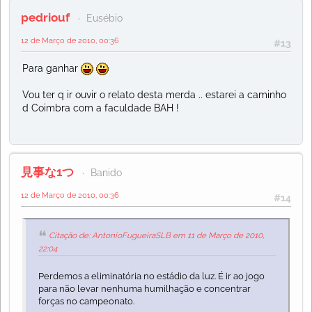
pedriouf
Eusébio
12 de Março de 2010, 00:36
#13
Para ganhar
Vou ter q ir ouvir o relato desta merda .. estarei a caminho
d Coimbra com a faculdade BAH !
見事な1つ
Banido
12 de Março de 2010, 00:36
#14
Citação de: AntonioFugueiraSLB em 11 de Março de 2010,
22:04
Perdemos a eliminatória no estádio da luz. É ir ao jogo
para não levar nenhuma humilhação e concentrar
forças no campeonato.