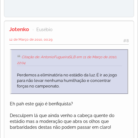
Jotenko
Eusébio
12 de Março de 2010, 00:29
#8
Citação de: AntonioFugueiraSLB em 11 de Março de 2010,
22:04
Perdemos a eliminatória no estádio da luz. É ir ao jogo
para não levar nenhuma humilhação e concentrar
forças no campeonato.
Eh pah este gajo é benfiquista?
Desculpem lá que ainda venho a cabeça quente do
estádio mas a moderação que abra os olhos que
barbaridades destas não podem passar em claro!