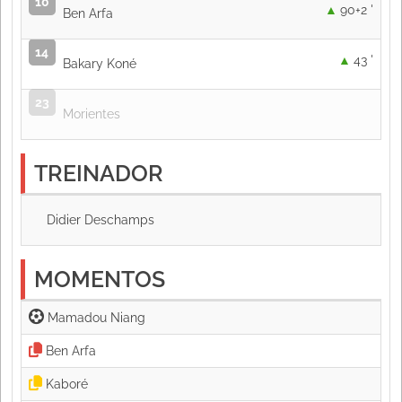
10
90+2 '
Ben Arfa
14
43 '
Bakary Koné
23
Morientes
TREINADOR
Didier Deschamps
MOMENTOS