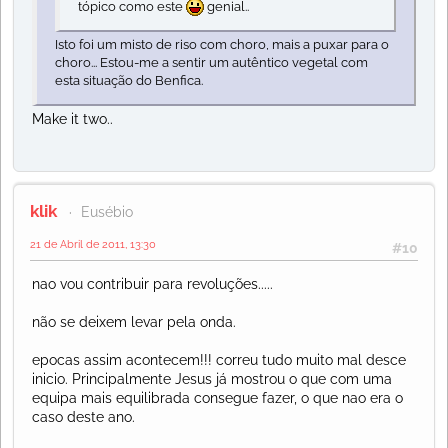
tópico como este
genial..
Isto foi um misto de riso com choro, mais a puxar para o
choro... Estou-me a sentir um autêntico vegetal com
esta situação do Benfica.
Make it two..
klik
Eusébio
21 de Abril de 2011, 13:30
#10
nao vou contribuir para revoluções.....
não se deixem levar pela onda.
epocas assim acontecem!!! correu tudo muito mal desce
inicio. Principalmente Jesus já mostrou o que com uma
equipa mais equilibrada consegue fazer, o que nao era o
caso deste ano.