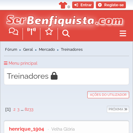
Entrar
Registe-se
Fórum
Geral
Mercado
Treinadores
►
►
►
Menu principal
Treinadores
AÇÕES DO UTILIZADOR
1
2
3
...
8233
PRÓXIMA
henrique_1904
Velha Glória