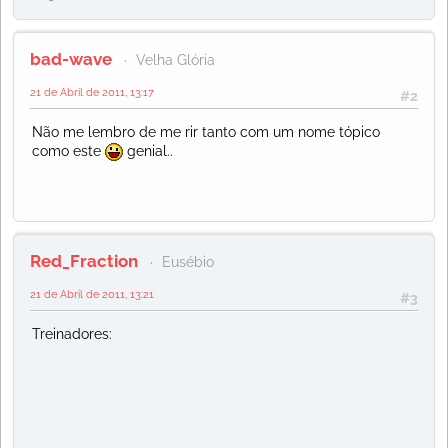
bad-wave
Velha Glória
21 de Abril de 2011, 13:17
#2
Não me lembro de me rir tanto com um nome tópico
como este
genial..
Red_Fraction
Eusébio
21 de Abril de 2011, 13:21
#3
Treinadores: