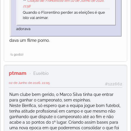
Citação de: Francescoli em 02 de Junho de 2026,
21:58
Quando o Florentino perder as eleições é que
isto vai animar.
adorava
dava um filme porno.
(1 gosto)
ptmam
Eusébio
02 de Junho de 2026, 22:05
#122662
Num clube bem gerido, o Marco Silva tinha que entrar
para ganhar o campeonato, sem espinhas.
Neste Benfica, só espero que a equipa jogue bom futebol,
tenha atitude profissional em campo e que mesmo não
ganhando que dispute o campeonato até ao fim e não
acabe a 10 pontos do 1º lugar. Criando assim bases para
uma nova epoca em que poderemos consolidar o que foi