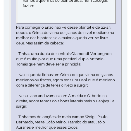
Ramos a quem os do plantel atual nem cócegas
faziam
Para começar o Enzo não ~é desse plantel é de 22-23,
depois o Grimaldo vinha de 3 anos de nivel mediano na
melhor das hipóteses e a maioria queria ver-se livre
dele. Mas assim de cabeça:
- Tinhas uma dupla de centrais Otamendi-Vertonghen,
que é muito pior que uma possivel dupla António-
Tomás que nem deve ser a principla;
- Na esquerda tinhas um Grimaldo que vinha de 3 anos
medianos ou fracos, agora tens um Dahl que é mediano
com a diferença de teres o Neto a surgir;
- Nesse ano andavamos com Almeida e Gilberto na
direita, agora temos dois bons laterais mais o Banjaqui a
surgir;
- Tinhamos de opções de meio campo Weigl, Paulo
Bernardo, Meite, João Mário, Taarabt, do ataul só o
Aursnes é melhor que esses todos;