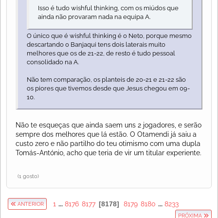
Isso é tudo wishful thinking, com os miúdos que
ainda não provaram nada na equipa A.
O único que é wishful thinking é o Neto, porque mesmo
descartando o Banjaqui tens dois laterais muito
melhores que os de 21-22, de resto é tudo pessoal
consolidado na A.
Não tem comparação, os planteis de 20-21 e 21-22 são
os piores que tivemos desde que Jesus chegou em 09-
10.
Não te esqueças que ainda saem uns 2 jogadores, e serão
sempre dos melhores que lá estão. O Otamendi já saiu a
custo zero e não partilho do teu otimismo com uma dupla
Tomás-António, acho que teria de vir um titular experiente.
(1 gosto)
1
...
8176
8177
8178
8179
8180
...
8233
ANTERIOR
PRÓXIMA