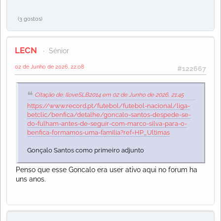
(3 gostos)
LECN
Sénior
02 de Junho de 2026, 22:08
#122667
Citação de: IloveSLB2014 em 02 de Junho de 2026, 21:45
https://www.record.pt/futebol/futebol-nacional/liga-
betclic/benfica/detalhe/goncalo-santos-despede-se-
do-fulham-antes-de-seguir-com-marco-silva-para-o-
benfica-formamos-uma-familia?ref=HP_Ultimas
Gonçalo Santos como primeiro adjunto
Penso que esse Goncalo era user ativo aqui no forum ha
uns anos.