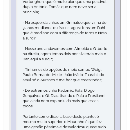
Vertonghen, que é muito pior que uma possivel
dupla António-Tomás que nem deve ser a
principla;
- Na esquerda tinhas um Grimaldo que vinha de
3 anos medianos ou fracos, agora tens um Dahl
que é mediano com a diferença de teres o Neto
a surgir;
- Nesse ano andavamos com Almeida e Gilberto
na direita, agora temos dois bons laterais mais o
Banjaqui a surgir;
- Tinhamos de opções de meio campo Weigl,
Paulo Bernardo, Meite, João Mário, Taarabt, do
ataul só o Aursnes é melhor que esses todos;
- De extremos tinha Radonjic, Rafa, Diogo
Gonçalves e Gil Dias, tirando o Rafa o Prestianni
que ainda nem explodiu dá mais que esses
todos;
Portanto como disse, a base deste plantel é
mesmo muito superior, o Mourinho é que fez
uma gestão péssima e desvalorizou quase tudo