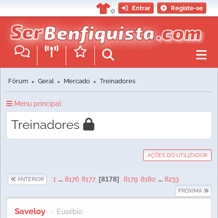
Entrar
Registe-se
Fórum
Geral
Mercado
Treinadores
►
►
►
Menu principal
Treinadores
AÇÕES DO UTILIZADOR
1
...
8176
8177
8178
8179
8180
...
8233
ANTERIOR
PRÓXIMA
Saveloy
Eusébio