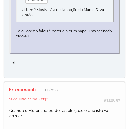
EXPANDIR...
ai tem ? Mostra lá a oficialização do Marco Silva
então.
Se o Fabrizio falou è porque algum papel Está assinado
digo eu.
Lol
Francescoli
Eusébio
02 de Junho de 2026, 21:58
#122657
Quando o Florentino perder as eleições é que isto vai
animar.