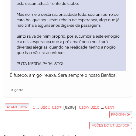
esta escumalha à frente do clube.
Mas no meio desta racionalidade toda, sou um burro do
caralho, que aqui estou cheio de esperança, algo que já
não tinha a alguns anos diga-se de passagem.
Sinto raiva de mim próprio, por sucumbir a este emoção
e a esta esperança que a próxima época nos trará
diversas alegrias, quando na realidade, tenho a noção
que isso não irá acontecer.
PUTA MERDA PARA ISTO!
É futebol amigo, relaxa. Será sempre o nosso Benfica.
(1 gosto)
1
...
8206
8207
8208
8209
8210
...
8233
ANTERIOR
PRÓXIMA
AÇÕES DO UTILIZADOR