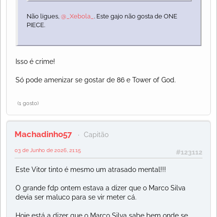
Não ligues,
@_Xebola_
. Este gajo não gosta de ONE
PIECE.
Isso é crime!
Só pode amenizar se gostar de 86 e Tower of God.
(1 gosto)
Machadinho57
Capitão
03 de Junho de 2026, 21:15
#123112
Este Vitor tinto é mesmo um atrasado mental!!!
O grande fdp ontem estava a dizer que o Marco Silva
devia ser maluco para se vir meter cá.
Hoje está a dizer que o Marco Silva sabe bem onde se