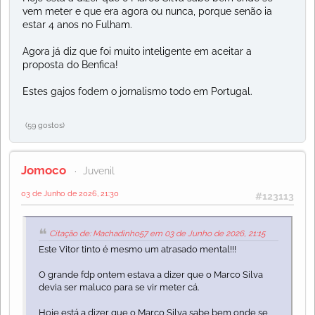
vem meter e que era agora ou nunca, porque senão ia
estar 4 anos no Fulham.
Agora já diz que foi muito inteligente em aceitar a
proposta do Benfica!
Estes gajos fodem o jornalismo todo em Portugal.
(59 gostos)
Jomoco
Juvenil
03 de Junho de 2026, 21:30
#123113
Citação de: Machadinho57 em 03 de Junho de 2026, 21:15
Este Vitor tinto é mesmo um atrasado mental!!!
O grande fdp ontem estava a dizer que o Marco Silva
devia ser maluco para se vir meter cá.
Hoje está a dizer que o Marco Silva sabe bem onde se