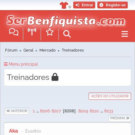
Entrar
Registe-se
Fórum
Geral
Mercado
Treinadores
►
►
►
Menu principal
Treinadores
AÇÕES DO UTILIZADOR
1
...
8206
8207
8208
8209
8210
...
8233
ANTERIOR
PRÓXIMA
Aka
Eusébio