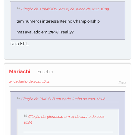
Citação de: HoMiCiDaL em 24 de Junho de 2021, 18:09
tem numeros interessantes no Championship.
mas avaliado em 17M€? really?
Taxa EPL.
Mariachi
Eusébio
24 de Junho de 2021, 18:11
#10
Citação de: Yuri_SLB em 24 de Junho de 2021, 18:06
Citação de: glorioso41 em 24 de Junho de 2021,
18:05