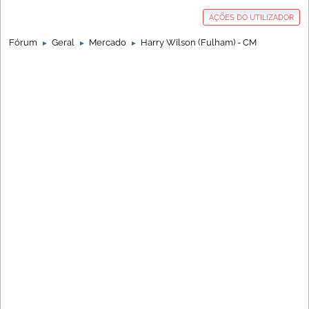
AÇÕES DO UTILIZADOR
Fórum
Geral
Mercado
Harry Wilson (Fulham) - CM
►
►
►