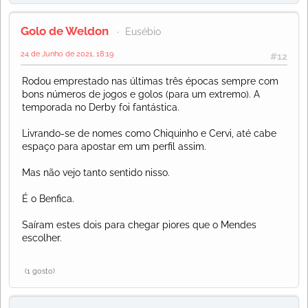
Golo de Weldon
Eusébio
24 de Junho de 2021, 18:19
#12
Rodou emprestado nas últimas três épocas sempre com
bons números de jogos e golos (para um extremo). A
temporada no Derby foi fantástica.
Livrando-se de nomes como Chiquinho e Cervi, até cabe
espaço para apostar em um perfil assim.
Mas não vejo tanto sentido nisso.
É o Benfica.
Saíram estes dois para chegar piores que o Mendes
escolher.
(1 gosto)