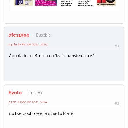
afcs1904
Eusébio
24 de Junho de 2021, 18:03
#1
Apontado ao Benfica no "Mais Transferências"
Kyoto
Eusébio
24 de Junho de 2021, 18:04
#2
do liverpool preferia o Sadio Mané