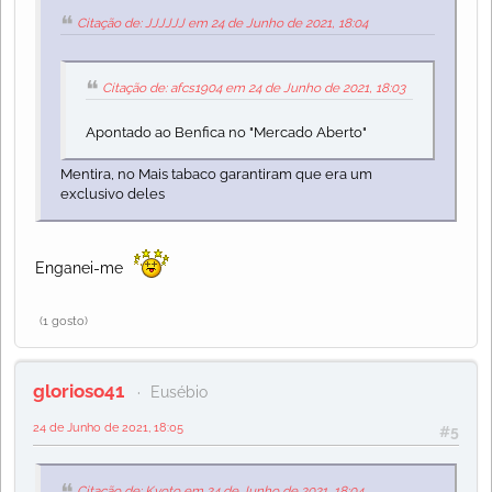
Citação de: JJJJJJ em 24 de Junho de 2021, 18:04
Citação de: afcs1904 em 24 de Junho de 2021, 18:03
Apontado ao Benfica no "Mercado Aberto"
Mentira, no Mais tabaco garantiram que era um
exclusivo deles
Enganei-me
(1 gosto)
glorioso41
Eusébio
24 de Junho de 2021, 18:05
#5
Citação de: Kyoto em 24 de Junho de 2021, 18:04