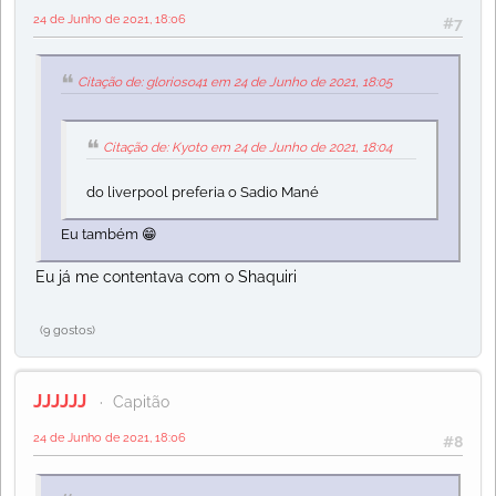
24 de Junho de 2021, 18:06
#7
Citação de: glorioso41 em 24 de Junho de 2021, 18:05
Citação de: Kyoto em 24 de Junho de 2021, 18:04
do liverpool preferia o Sadio Mané
Eu também 😁
Eu já me contentava com o Shaquiri
(9 gostos)
JJJJJJ
Capitão
24 de Junho de 2021, 18:06
#8