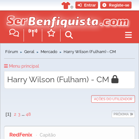
Entrar
Registe-se
Fórum
Geral
Mercado
Harry Wilson (Fulham) - CM
►
►
►
Menu principal
Harry Wilson (Fulham) - CM
AÇÕES DO UTILIZADOR
1
2
3
...
48
PRÓXIMA
RedFenix
Capitão