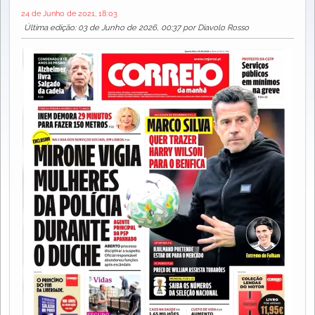
24 de Junho de 2021, 18:03
Última edição
: 03 de Junho de 2026, 00:37 por Diavolo Rosso