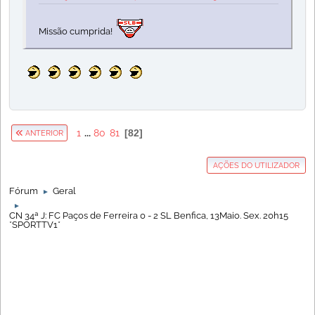
Missão cumprida!
1
...
80
81
82
ANTERIOR
AÇÕES DO UTILIZADOR
Fórum
Geral
►
►
CN 34ª J: FC Paços de Ferreira 0 - 2 SL Benfica, 13Maio. Sex. 20h15
*SPORTTV1*