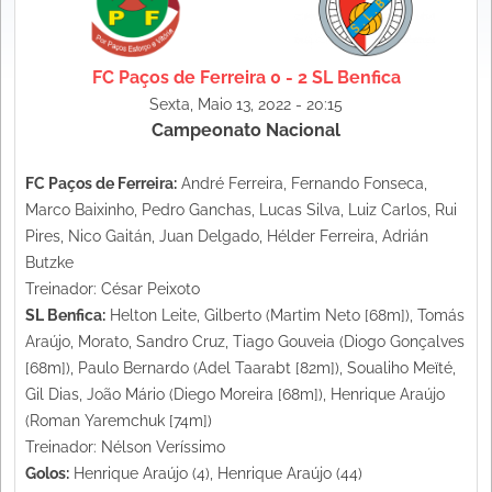
FC Paços de Ferreira 0 - 2 SL Benfica
Sexta, Maio 13, 2022 - 20:15
Campeonato Nacional
FC Paços de Ferreira:
André Ferreira, Fernando Fonseca,
Marco Baixinho, Pedro Ganchas, Lucas Silva, Luiz Carlos, Rui
Pires, Nico Gaitán, Juan Delgado, Hélder Ferreira, Adrián
Butzke
Treinador: César Peixoto
SL Benfica:
Helton Leite, Gilberto (Martim Neto [68m]), Tomás
Araújo, Morato, Sandro Cruz, Tiago Gouveia (Diogo Gonçalves
[68m]), Paulo Bernardo (Adel Taarabt [82m]), Soualiho Meïté,
Gil Dias, João Mário (Diego Moreira [68m]), Henrique Araújo
(Roman Yaremchuk [74m])
Treinador: Nélson Veríssimo
Golos:
Henrique Araújo (4), Henrique Araújo (44)