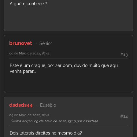
Alguém conhece ?
brunovet
Sénior
09 de Maio de 2022, 18:42
#13
Este é um craque, por ser bom, duvido muito que aqui
venha parar...
dsdsds44
Eusébio
09 de Maio de 2022, 18:42
#14
Última edição
: 09 de Maio de 2022, 23:19 por dsdsds44
Dois laterais direitos no mesmo dia?