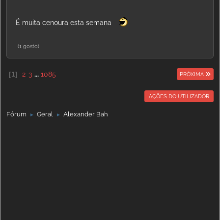
É muita cenoura esta semana
(1 gosto)
1
2
3
...
1085
PRÓXIMA
AÇÕES DO UTILIZADOR
Fórum
Geral
Alexander Bah
►
►