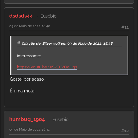
dsdsds44
Eusébio
09 de Maio de 2022, 18:40
#11
Citação de: Silverwolf em 09 de Maio de 2022, 18:38
Interessante:
https://youtu.be/XSkEuVOdH9s
Gostei por acaso.
É uma mota.
humbug_1904
Eusébio
09 de Maio de 2022, 18:41
#12