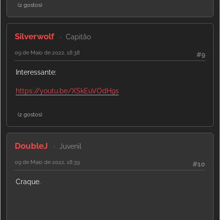
(2 gostos)
Silverwolf
Capitão
09 de Maio de 2022, 18:38
#9
Interessante:
https://youtu.be/XSkEuVOdH9s
(2 gostos)
DoubleJ
Juvenil
09 de Maio de 2022, 18:39
#10
Craque.