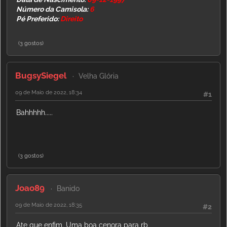
Número da Camisola:
6
Pé Preferido:
Direito
(3 gostos)
BugsySiegel
Velha Glória
09 de Maio de 2022, 18:34
#1
Bahhhhh.....
(3 gostos)
Joao89
Banido
09 de Maio de 2022, 18:35
#2
Ate que enfim. Uma boa cenora para rb