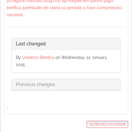
pt/agora/noticias/2025/01/19/hoquei-em-patins-jogo-
benfica-juventude-de-viana-11-jornada-1-fase-campeonato-
nacional
Last changed
By
Universo Benfica
on Wednesday, 22 January
2025
Previous changes
;
AÇÕES DO UTILIZADOR