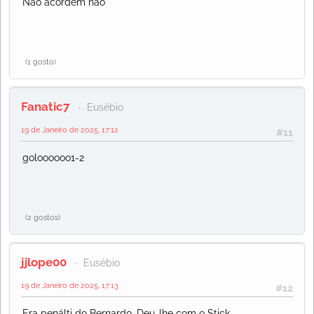
Não acordem não
(1 gosto)
Fanatic7
Eusébio
19 de Janeiro de 2025, 17:12
#11
goloooooo1-2
(2 gostos)
jjlope00
Eusébio
19 de Janeiro de 2025, 17:13
#12
Era penálti do Bernardo. Deu-lhe com o Stick.