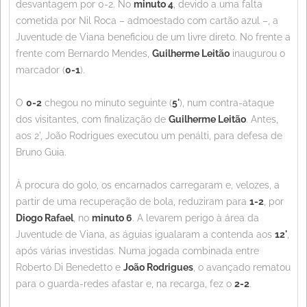
desvantagem por 0-2. No
minuto 4
, devido a uma falta
cometida por Nil Roca – admoestado com cartão azul –, a
Juventude de Viana beneficiou de um livre direto. No frente a
frente com Bernardo Mendes,
Guilherme Leitão
inaugurou o
marcador (
0-1
).
O
0-2
chegou no minuto seguinte (
5'
), num contra-ataque
dos visitantes, com finalização de
Guilherme Leitão
. Antes,
aos 2', João Rodrigues executou um penálti, para defesa de
Bruno Guia.
À procura do golo, os encarnados carregaram e, velozes, a
partir de uma recuperação de bola, reduziram para
1-2
, por
Diogo Rafael
, no
minuto 6
. A levarem perigo à área da
Juventude de Viana, as águias igualaram a contenda aos
12'
,
após várias investidas. Numa jogada combinada entre
Roberto Di Benedetto e
João Rodrigues
, o avançado rematou
para o guarda-redes afastar e, na recarga, fez o
2-2
.