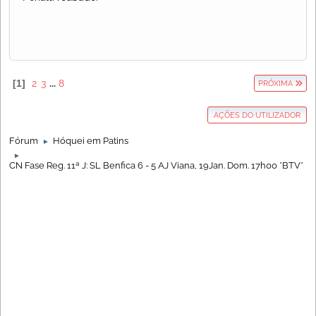
1
2
3
...
8
PRÓXIMA
AÇÕES DO UTILIZADOR
Fórum
Hóquei em Patins
►
►
CN Fase Reg. 11ª J: SL Benfica 6 - 5 AJ Viana, 19Jan. Dom. 17h00 *BTV*