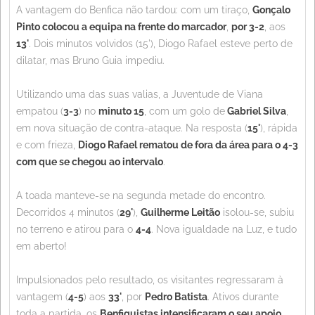
A vantagem do Benfica não tardou: com um tiraço,
Gonçalo
Pinto colocou a equipa na frente do marcador
,
por 3-2
, aos
13'
. Dois minutos volvidos (15'), Diogo Rafael esteve perto de
dilatar, mas Bruno Guia impediu.
Utilizando uma das suas valias, a Juventude de Viana
empatou (
3-3
) no
minuto 15
, com um golo de
Gabriel Silva
,
em nova situação de contra-ataque. Na resposta (
15'
), rápida
e com frieza,
Diogo Rafael rematou de fora da área para o 4-3
com que se chegou ao intervalo
.
A toada manteve-se na segunda metade do encontro.
Decorridos 4 minutos (
29'
),
Guilherme Leitão
isolou-se, subiu
no terreno e atirou para o
4-4
. Nova igualdade na Luz, e tudo
em aberto!
Impulsionados pelo resultado, os visitantes regressaram à
vantagem (
4-5
) aos
33'
, por
Pedro Batista
. Ativos durante
toda a partida, os
Benfiquistas intensificaram o seu apoio
,