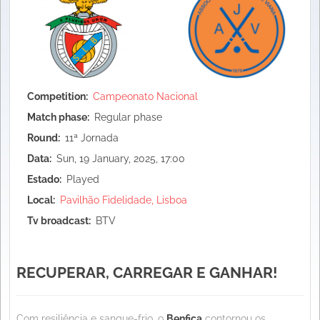
Competition
Campeonato Nacional
Match phase
Regular phase
Round
11ª Jornada
Data
Sun, 19 January, 2025, 17:00
Estado
Played
Local
Pavilhão Fidelidade, Lisboa
Tv broadcast
BTV
RECUPERAR, CARREGAR E GANHAR!
Com resiliência e sangue-frio, o
Benfica
contornou os