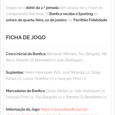
Segue-se o
dérbi da 2.ª jornada
(em atraso) da 1.ª fase do
Campeonato Nacional. O
Benfica recebe o Sporting
às
20h00 de quarta-feira, 22 de janeiro
, no
Pavilhão Fidelidade
.
FICHA DE JOGO
Cinco inicial do Benfica:
Bernardo Mendes, Pau Bargalló, Nil
Roca, Roberto Di Benedetto e João Rodrigues
Suplentes:
Pedro Henriques (NJ), José Miranda (J), Diogo
Rafael (J), Lucas Ordoñez (J) e Gonçalo Pinto (J)
Marcadores do Benfica:
Diogo Rafael (2), João Rodrigues (1),
Gonçalo Pinto (1), Pau Bargalló (1) e Roberto Di Benedetto (1)
Informação do Jogo:
https://www.slbenfica.pt/pt-