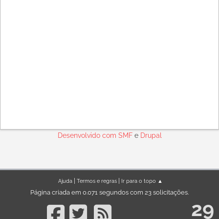
Desenvolvido com
SMF
e
Drupal
|
|
Ajuda
Termos e regras
Ir para o topo ▲
Página criada em 0.071 segundos com 23 solicitações.
29