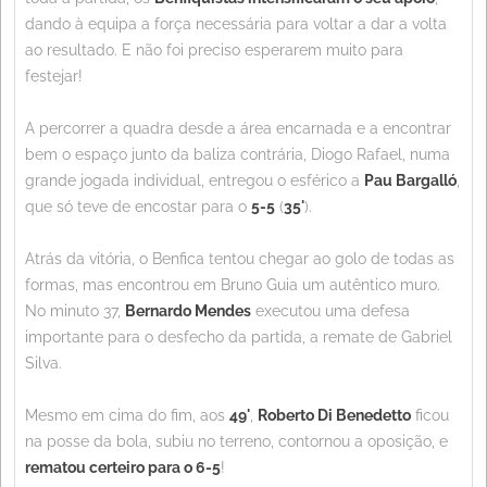
dando à equipa a força necessária para voltar a dar a volta
ao resultado. E não foi preciso esperarem muito para
festejar!
A percorrer a quadra desde a área encarnada e a encontrar
bem o espaço junto da baliza contrária, Diogo Rafael, numa
grande jogada individual, entregou o esférico a
Pau Bargalló
,
que só teve de encostar para o
5-5
(
35'
).
Atrás da vitória, o Benfica tentou chegar ao golo de todas as
formas, mas encontrou em Bruno Guia um autêntico muro.
No minuto 37,
Bernardo Mendes
executou uma defesa
importante para o desfecho da partida, a remate de Gabriel
Silva.
Mesmo em cima do fim, aos
49'
,
Roberto Di Benedetto
ficou
na posse da bola, subiu no terreno, contornou a oposição, e
rematou certeiro para o 6-5
!