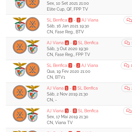
Sex, 10 Set 2021 21:00
Elite Cup, QF, FPP TV
SL Benfica
4
-
2
AJ Viana
Sáb, 16 Jan 2021 19:30
CN, Fase Reg., BTV
AJ Viana
4
-
7
SL Benfica
Sáb, 3 Out 2020 19:30
CN, Fase Reg., FPP TV
SL Benfica
7
-
2
AJ Viana
Qua, 19 Fev 2020 21:00
CN, BTV1
AJ Viana
1
-
3
SL Benfica
Sáb, 2 Nov 2019 21:30
CN, -
AJ Viana
3
-
8
SL Benfica
Sex, 17 Mai 2019 21:30
CN, Viana TV