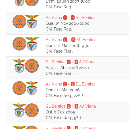
Dom, 28 Jan 2007 18:00
CN, Fase Reg.
AJ Viana
1
-
2
SL Benfica
Qua, 15 Nov 2006 21:00
CN, Fase Reg.
AJ Viana
5
-
6
SL Benfica
Dom, 21 Mai 2006 19:30
CN, Fase Final
SL Benfica
2
-
1
AJ Viana
Sáb, 22 Abr 2006 22:00
CN, Fase Final
AJ Viana
1
-
2
SL Benfica
Dom, 12 Mar 2006
CN, Fase Reg., 22ª J
SL Benfica
2
-
2
AJ Viana
Qui, 8 Dez 2005
CN, Fase Reg., 9ª J
SL Benfica
2
-
1
AJ Viana