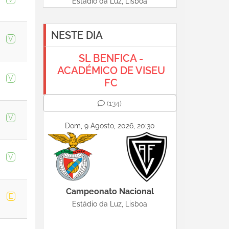
Estádio da Luz, Lisboa
NESTE DIA
V
SL BENFICA -
ACADÉMICO DE VISEU
V
FC
(134)
V
Dom, 9 Agosto, 2026, 20:30
V
Campeonato Nacional
E
Estádio da Luz, Lisboa