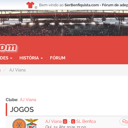
Bem-vindo ao
SerBenfiquista.com - Fórum de adep
ADES
HISTÓRIA
FÓRUM
s
AJ Viana
Clube
AJ Viana
JOGOS
AJ Viana
0
-
5
SL Benfica
Qui, 24 Abr 2025 21:00