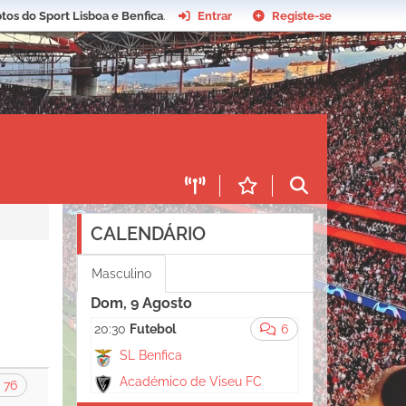
tos do Sport Lisboa e Benfica
.
Entrar
Registe-se
CALENDÁRIO
Masculino
Dom, 9 Agosto
20:30
Futebol
6
SL Benfica
Académico de Viseu FC
76