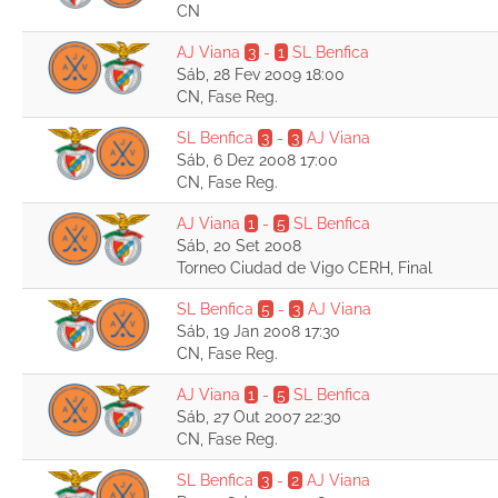
CN
AJ Viana
3
-
1
SL Benfica
Sáb, 28 Fev 2009 18:00
CN, Fase Reg.
SL Benfica
3
-
3
AJ Viana
Sáb, 6 Dez 2008 17:00
CN, Fase Reg.
AJ Viana
1
-
5
SL Benfica
Sáb, 20 Set 2008
Torneo Ciudad de Vigo CERH, Final
SL Benfica
5
-
3
AJ Viana
Sáb, 19 Jan 2008 17:30
CN, Fase Reg.
AJ Viana
1
-
5
SL Benfica
Sáb, 27 Out 2007 22:30
CN, Fase Reg.
SL Benfica
3
-
2
AJ Viana