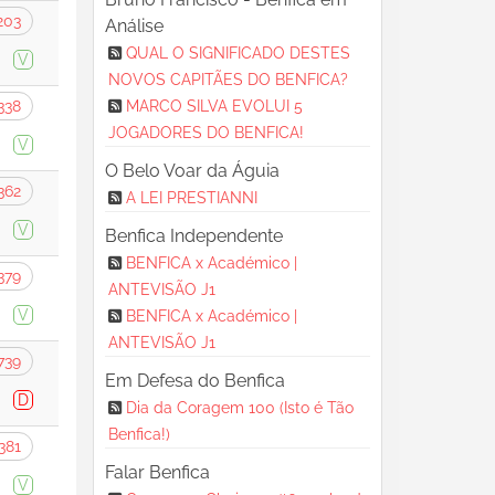
203
Análise
QUAL O SIGNIFICADO DESTES
V
NOVOS CAPITÃES DO BENFICA?
338
MARCO SILVA EVOLUI 5
JOGADORES DO BENFICA!
V
O Belo Voar da Águia
362
A LEI PRESTIANNI
V
Benfica Independente
BENFICA x Académico |
379
ANTEVISÃO J1
V
BENFICA x Académico |
ANTEVISÃO J1
739
Em Defesa do Benfica
D
Dia da Coragem 100 (Isto é Tão
Benfica!)
381
Falar Benfica
V