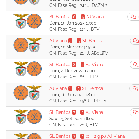
CN, Fase Reg., 24ª J, DAZN 3
SL Benfica
6
-
5
AJ Viana
Dom, 19 Jan 2025 17:00
CN, Fase Reg., 11ª J, BTV
AJ Viana
3
-
5
SL Benfica
Dom, 12 Mar 2023 15:00
CN, Fase Reg., 21ª J, ABolaTV
SL Benfica
8
-
1
AJ Viana
Dom, 4 Dez 2022 17:00
CN, Fase Reg., 8ª J, BTV
AJ Viana
1
-
5
SL Benfica
Dom, 16 Jan 2022 18:00
CN, Fase Reg., 15ª J, FPP TV
SL Benfica
7
-
3
AJ Viana
Sáb, 25 Set 2021 16:00
CN, Fase Reg., 2ª J, BTV
SL Benfica
3
-
3
(0 - 2 g.p.)
AJ Viana