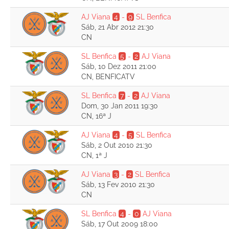
AJ Viana
4
-
9
SL Benfica
Sáb, 21 Abr 2012 21:30
CN
SL Benfica
5
-
2
AJ Viana
Sáb, 10 Dez 2011 21:00
CN, BENFICATV
SL Benfica
7
-
2
AJ Viana
Dom, 30 Jan 2011 19:30
CN, 16ª J
AJ Viana
4
-
5
SL Benfica
Sáb, 2 Out 2010 21:30
CN, 1ª J
AJ Viana
3
-
2
SL Benfica
Sáb, 13 Fev 2010 21:30
CN
SL Benfica
4
-
0
AJ Viana
Sáb, 17 Out 2009 18:00