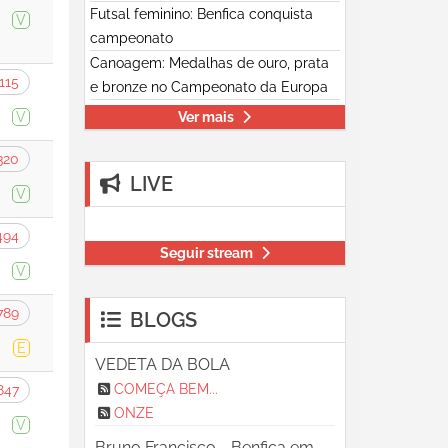
Futsal feminino: Benfica conquista
V
campeonato
Canoagem: Medalhas de ouro, prata
115
e bronze no Campeonato da Europa
V
Ver mais
320
LIVE
V
494
Seguir stream
V
789
BLOGS
E
VEDETA DA BOLA
COMEÇA BEM...
847
ONZE
V
Bruno Francisco - Benfica em