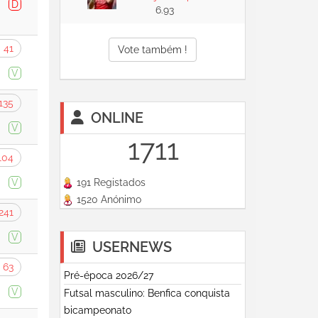
D
6.93
41
Vote também !
V
135
ONLINE
V
1711
104
V
191 Registados
1520 Anónimo
241
V
USERNEWS
63
Pré-época 2026/27
V
Futsal masculino: Benfica conquista
bicampeonato