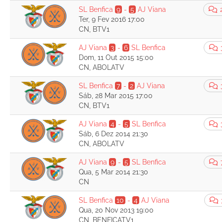
SL Benfica
9
-
5
AJ Viana
Ter, 9 Fev 2016 17:00
CN, BTV1
AJ Viana
3
-
6
SL Benfica
Dom, 11 Out 2015 15:00
CN, ABOLATV
SL Benfica
7
-
2
AJ Viana
Sáb, 28 Mar 2015 17:00
CN, BTV1
AJ Viana
4
-
5
SL Benfica
Sáb, 6 Dez 2014 21:30
CN, ABOLATV
AJ Viana
9
-
5
SL Benfica
Qua, 5 Mar 2014 21:30
CN
SL Benfica
10
-
4
AJ Viana
Qua, 20 Nov 2013 19:00
CN, BENFICATV1