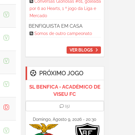
Conversas Gloriosas #61, goleada
por 6 ao Hearts, 1 º jogo da Liga e
V
Mercado
BENFIQUISTA EM CASA
Somos de outro campeonato
V
VER BLOGS
V
PRÓXIMO JOGO
V
SL BENFICA - ACADÉMICO DE
VISEU FC
(5)
D
Domingo, Agosto 9, 2026 - 20:30
V