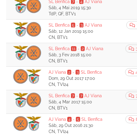
SL Benfica
7
-
4
AJ Viana
Sáb, 4 Mai 2019 15:30
TdP, QF, BTV1
SL Benfica
5
-
3
AJ Viana
Sáb, 12 Jan 2019 15:00
CN, BTV1
SL Benfica
11
-
2
AJ Viana
Sáb, 3 Fev 2018 15:00
CN, BTV1
AJ Viana
2
-
3
SL Benfica
Dom, 29 Out 2017 17:00
CN, TVI24
SL Benfica
7
-
7
AJ Viana
Sáb, 4 Mar 2017 15:00
CN, BTV1
AJ Viana
4
-
5
SL Benfica
Sáb, 29 Out 2016 21:30
CN, TVI24