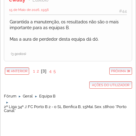
Eusébio
15 de Maio de 2026, 19:56
#44
Garantida a manutenção, os resultados não são o mais
importante para as equipas B.
Mas a aura de perdedor desta equipa dá dó.
(3 gostos)
1
2
3
4
5
ANTERIOR
PRÓXIMA
AÇÕES DO UTILIZADOR
Fórum
Geral
Equipa B
►
►
►
2ª Liga 34ª J: FC Porto B 2 - 0 SL Benfica B, 15Mai. Sex. 18h00 *Porto
Canal*