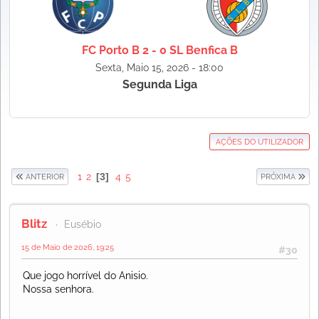
FC Porto B 2 - 0 SL Benfica B
Sexta, Maio 15, 2026 - 18:00
Segunda Liga
AÇÕES DO UTILIZADOR
1
2
3
4
5
ANTERIOR
PRÓXIMA
Blitz
Eusébio
15 de Maio de 2026, 19:25
#30
Que jogo horrível do Anisio.
Nossa senhora.