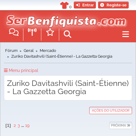
Entrar
Registe-se
Fórum
Geral
Mercado
►
►
Zuriko Davitashvili (Saint-Étienne) - La Gazzetta Georgia
►
Menu principal
Zuriko Davitashvili (Saint-Étienne)
- La Gazzetta Georgia
AÇÕES DO UTILIZADOR
1
2
3
...
19
PRÓXIMA