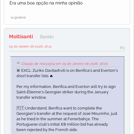
Era uma boa opção na minha opinião
(4 gostos)
Moltisanti
Banido
05 de Janeiro de 2026, 16:12
#5
Citação de: reizy1904 em 05 de Janeiro de 2026, 16:00
🚨 EXCL: Zuriko Davitashvili is on Benfica's and Everton's
short transfer lists 🔥
Per my information, Benfica and Everton will try to sign
Saint-Étienne's Georgian striker during the January
transfer window.
🇵🇹 Understand, Benfica want to complete the
Georgian's transfer at the request of José Mourinho, just
as he tried in the summer at Fenerbahçe. The
Portuguese club's initial €8 million bid has already
been rejected by the French side.