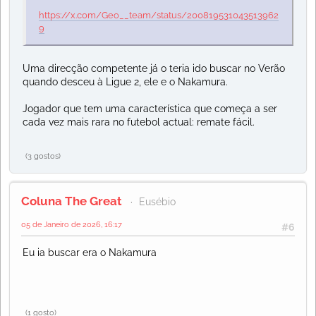
https://x.com/Geo__team/status/200819531043513962
9
Uma direcção competente já o teria ido buscar no Verão
quando desceu à Ligue 2, ele e o Nakamura.
Jogador que tem uma característica que começa a ser
cada vez mais rara no futebol actual: remate fácil.
(3 gostos)
Coluna The Great
Eusébio
05 de Janeiro de 2026, 16:17
#6
Eu ia buscar era o Nakamura
(1 gosto)