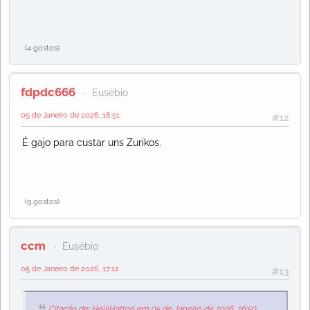
(4 gostos)
fdpdc666
Eusébio
05 de Janeiro de 2026, 16:51
#12
É gajo para custar uns Zurikos.
(9 gostos)
ccm
Eusébio
05 de Janeiro de 2026, 17:12
#13
Citação de: HeijiHattori em 05 de Janeiro de 2026, 16:50