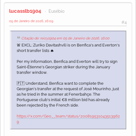
lucasslb1904
Eusébio
05 de Janeiro de 2026, 16:09
#4
Citação de: reizy1904 em 05 de Janeiro de 2026, 16:00
🚨 EXCL: Zuriko Davitashvili is on Benfica's and Everton's
short transfer lists 🔥
Per my information, Benfica and Everton will try to sign
Saint-Étienne's Georgian striker during the January
transfer window.
🇵🇹 Understand, Benfica want to complete the
Georgian's transfer at the request of José Mourinho, just
as he tried in the summer at Fenerbahçe. The
Portuguese club's initial €8 million bid has already
been rejected by the French side.
https://x.com/Geo__team/status/200819531043513962
9