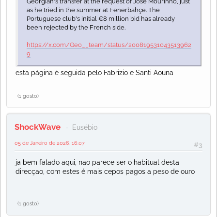
Georgian's transfer at the request of José Mourinho, just
as he tried in the summer at Fenerbahçe. The
Portuguese club's initial €8 million bid has already
been rejected by the French side.
https://x.com/Geo__team/status/200819531043513962
9
esta página é seguida pelo Fabrizio e Santi Aouna
(1 gosto)
ShockWave
Eusébio
05 de Janeiro de 2026, 16:07
#3
ja bem falado aqui, nao parece ser o habitual desta
direcçao, com estes é mais cepos pagos a peso de ouro
(1 gosto)