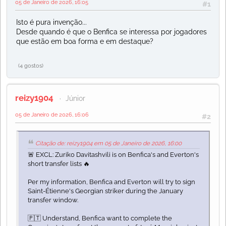
05 de Janeiro de 2026, 16:05
#1
Isto é pura invenção...
Desde quando é que o Benfica se interessa por jogadores
que estão em boa forma e em destaque?
(4 gostos)
reizy1904
Júnior
05 de Janeiro de 2026, 16:06
#2
Citação de: reizy1904 em 05 de Janeiro de 2026, 16:00
🚨 EXCL: Zuriko Davitashvili is on Benfica's and Everton's
short transfer lists 🔥
Per my information, Benfica and Everton will try to sign
Saint-Étienne's Georgian striker during the January
transfer window.
🇵🇹 Understand, Benfica want to complete the