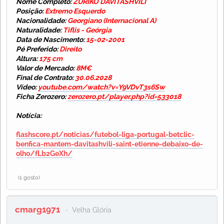
Nome Completo:
ZURIKO DAVITASHVILI
Posição:
Extremo Esquerdo
Nacionalidade:
Georgiano (Internacional A)
Naturalidade:
Tiflis - Geórgia
Data de Nascimento:
15-02-2001
Pé Preferido:
Direito
Altura:
175 cm
Valor de Mercado:
8M€
Final de Contrato:
30.06.2028
Vídeo:
youtube.com/watch?v=Y9VDvT3s6Sw
Ficha Zerozero:
zerozero.pt/player.php?id=533018
Notícia:
flashscore.pt/noticias/futebol-liga-portugal-betclic-
benfica-mantem-davitashvili-saint-etienne-debaixo-de-
olho/fLb2GeXh/
(1 gosto)
cmarg1971
Velha Glória