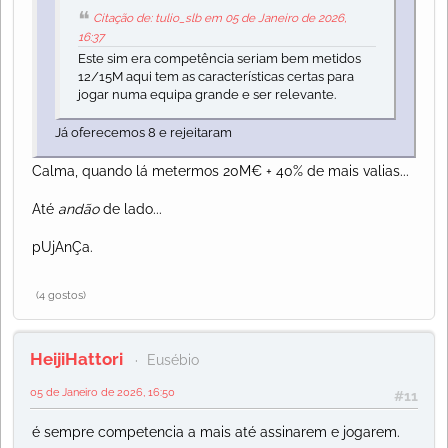
Citação de: tulio_slb em 05 de Janeiro de 2026,
16:37
Este sim era competência seriam bem metidos
12/15M aqui tem as características certas para
jogar numa equipa grande e ser relevante.
Já oferecemos 8 e rejeitaram
Calma, quando lá metermos 20M€ + 40% de mais valias...
Até
andão
de lado...
pUjAnÇa.
(4 gostos)
HeijiHattori
Eusébio
05 de Janeiro de 2026, 16:50
#11
é sempre competencia a mais até assinarem e jogarem.