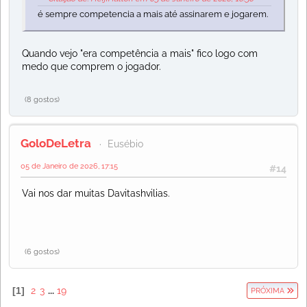
é sempre competencia a mais até assinarem e jogarem.
Quando vejo "era competência a mais" fico logo com
medo que comprem o jogador.
(8 gostos)
GoloDeLetra
Eusébio
05 de Janeiro de 2026, 17:15
#14
Vai nos dar muitas Davitashvilias.
(6 gostos)
1
2
3
...
19
PRÓXIMA