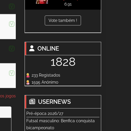
6.91
V
Vote também !
V
ONLINE
V
1828
V
233 Registados
1595 Anónimo
os jogos
USERNEWS
Pré-época 2026/27
Futsal masculino: Benfica conquista
bicampeonato