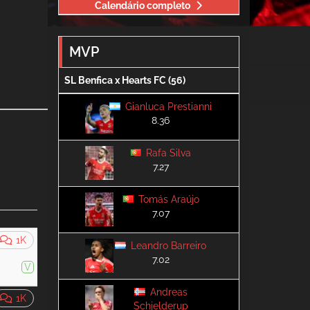
Calendário completo
MVP
SL Benfica x Hearts FC (56)
Gianluca Prestianni
8.36
Rafa Silva
7.27
Tomás Araújo
7.07
1K
Leandro Barreiro
7.02
V
Andreas
1K
Schjelderup