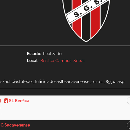
Estado
Realizado
Local
Benfica Campus, Seixal
s/noticiasfutebol_futiniciadosaslbsacavenense_011011_85541.asp
-
4
SL Benfica
00
J, -
SG Sacavenense