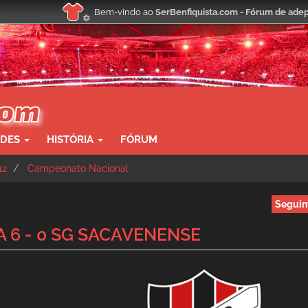
Bem-vindo ao
SerBenfiquista.com - Fórum de adep
ADES
HISTÓRIA
FÓRUM
12
Campeonato Nacional
Seguin
A 6 - 0 SG SACAVENENSE