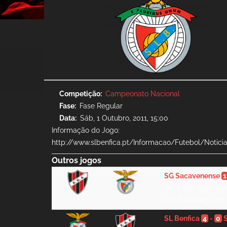
Competição
Campeonato Nacional
Fase
Fase Regular
Data
Sáb, 1 Outubro, 2011, 15:00
Informação do Jogo:
http://www.slbenfica.pt/Informacao/Futebol/Noticia
Outros jogos
SG Sacavenense
1
Ter, 1 Nov 2022 11:
CN, Fase Reg., 10ª 
SL Benfica
4
-
0