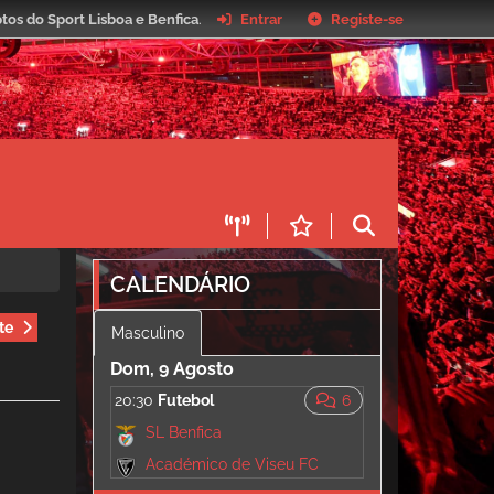
tos do Sport Lisboa e Benfica
.
Entrar
Registe-se
CALENDÁRIO
te
Masculino
Dom, 9 Agosto
20:30
Futebol
6
SL Benfica
Académico de Viseu FC