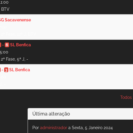
11:00
, BTV
SG Sacavenense
7:00
2ª Fase, 12ª J, BTV
0
-
6
SL Benfica
15:00
2ª Fase, 5ª J, -
-
3
SL Benfica
1:00
J, -
Todos 
Última alteração
Por
administrador
a Sexta, 5 Janeiro 2024