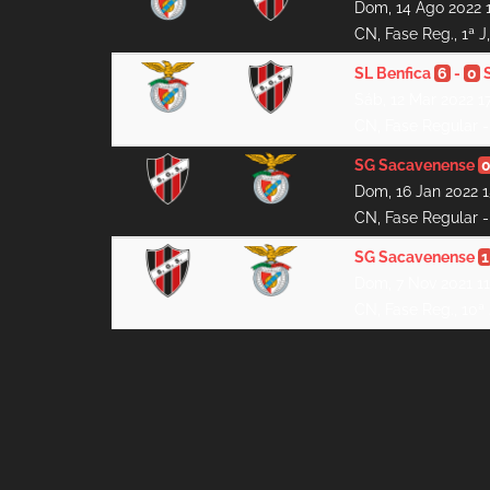
Dom, 14 Ago 2022 
CN, Fase Reg., 1ª J
SL Benfica
6
-
0
Sáb, 12 Mar 2022 1
CN, Fase Regular - 
SG Sacavenense
Dom, 16 Jan 2022 
CN, Fase Regular - 
SG Sacavenense
1
Dom, 7 Nov 2021 1
CN, Fase Reg., 10ª 