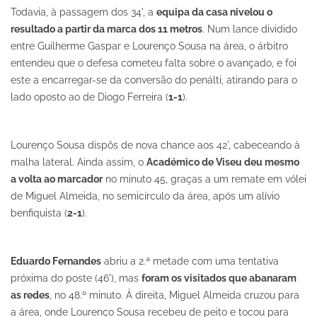
Todavia, à passagem dos 34', a
equipa da casa nivelou o
resultado a partir da marca dos 11 metros
. Num lance dividido
entre Guilherme Gaspar e Lourenço Sousa na área, o árbitro
entendeu que o defesa cometeu falta sobre o avançado, e foi
este a encarregar-se da conversão do penálti, atirando para o
lado oposto ao de Diogo Ferreira (
1-1
).
Lourenço Sousa dispôs de nova chance aos 42', cabeceando à
malha lateral. Ainda assim, o
Académico de Viseu deu mesmo
a volta ao marcador
no minuto 45, graças a um remate em vólei
de Miguel Almeida, no semicírculo da área, após um alívio
benfiquista (
2-1
).
Eduardo Fernandes
abriu a 2.ª metade com uma tentativa
próxima do poste (46'), mas
foram os visitados que abanaram
as redes
, no 48.º minuto. À direita, Miguel Almeida cruzou para
a área, onde Lourenço Sousa recebeu de peito e tocou para