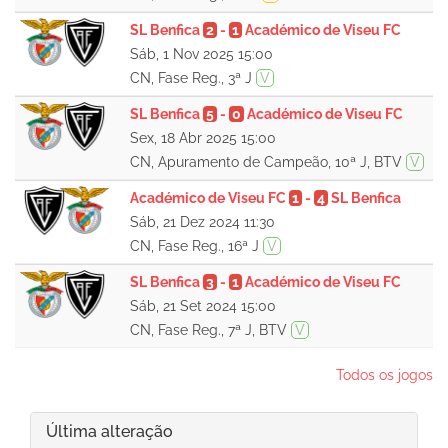
SL Benfica
2
-
1
Académico de Viseu FC
Sáb, 1 Nov 2025 15:00
CN, Fase Reg., 3ª J
V
SL Benfica
5
-
0
Académico de Viseu FC
Sex, 18 Abr 2025 15:00
CN, Apuramento de Campeão, 10ª J, BTV
V
Académico de Viseu FC
1
-
4
SL Benfica
Sáb, 21 Dez 2024 11:30
CN, Fase Reg., 16ª J
V
SL Benfica
3
-
1
Académico de Viseu FC
Sáb, 21 Set 2024 15:00
CN, Fase Reg., 7ª J, BTV
V
Todos os jogos
Última alteração