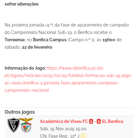
sofrer alterações
.
Na próxima jornada (4.ª) da fase de apuramento de campeão
do Campeonato Nacional Sub-19, o Benfica recebe o
Torreense
, no
Benfica Campus
(Campo n.º 1), às
15h00
de
sábado,
22 de fevereiro
.
Informação do Jogo:
https://www.slbenfica.pt/pt-
pt/agora/noticias/2025/02/15/futebol-formacao-sub-19-jogo-
ac-viseu-benfica-3-jornada-fase-apuramento-campeao-
campeonato-nacional
Outros jogos
Académico de Viseu FC
1
-
1
SL Benfica
Sáb, 15 Nov 2025 15:00
CN, Fase Reg., 12ª J
E