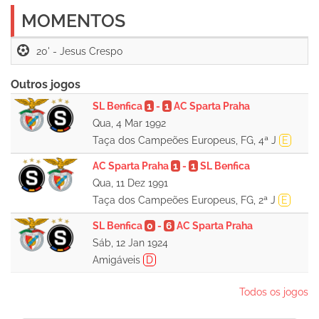
MOMENTOS
20' -
Outros jogos
SL Benfica
1
-
1
AC Sparta Praha
Qua, 4 Mar 1992
Taça dos Campeões Europeus, FG, 4ª J
E
AC Sparta Praha
1
-
1
SL Benfica
Qua, 11 Dez 1991
Taça dos Campeões Europeus, FG, 2ª J
E
SL Benfica
0
-
6
AC Sparta Praha
Sáb, 12 Jan 1924
Amigáveis
D
Todos os jogos