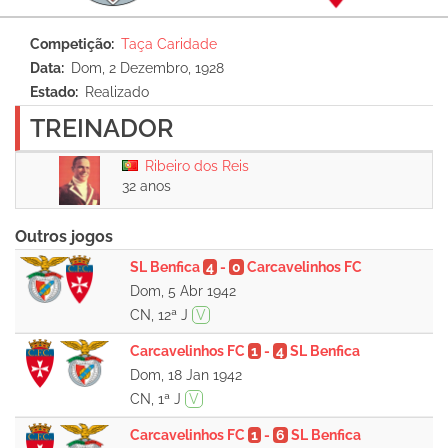
Competição
Taça Caridade
Data
Dom, 2 Dezembro, 1928
Estado
Realizado
TREINADOR
Ribeiro dos Reis
32 anos
Outros jogos
SL Benfica
4
-
0
Carcavelinhos FC
Dom, 5 Abr 1942
CN, 12ª J
V
Carcavelinhos FC
1
-
4
SL Benfica
Dom, 18 Jan 1942
CN, 1ª J
V
Carcavelinhos FC
1
-
6
SL Benfica