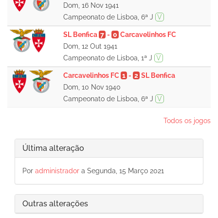
Dom, 16 Nov 1941
Campeonato de Lisboa, 6ª J
V
SL Benfica
7
-
0
Carcavelinhos FC
Dom, 12 Out 1941
Campeonato de Lisboa, 1ª J
V
Carcavelinhos FC
1
-
2
SL Benfica
Dom, 10 Nov 1940
Campeonato de Lisboa, 6ª J
V
Todos os jogos
Última alteração
Por
administrador
a Segunda, 15 Março 2021
Outras alterações