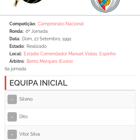
Competição
Campeonato Nacional
Ronda
6ª Jornada
Data
Dom, 27 Setembro, 1992
Estado
Realizado
Local
Estádio Comendador Manuel Violas, Espinho
Árbitro
Bento Marques (Evora)
6a jornada
EQUIPA INICIAL
Silvino
-
Dito
-
Vítor Silva
-