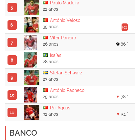
Paulo Madeira
5
22 anos
António Veloso
6
35 anos
(c)
Vítor Paneira
7
26 anos
86 '
Isaías
8
28 anos
Stefan Schwarz
9
23 anos
António Pacheco
10
25 anos
78 '
Rui Águas
11
32 anos
51 '
BANCO