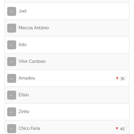
Joel
-
Marcos Antônio
-
Ado
-
Vítor Cardoso
-
Amadeu
35 '
-
Elísio
-
Zinho
-
Chico Faria
45 '
-