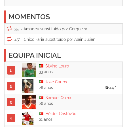
MOMENTOS
35' -
45' -
EQUIPA INICIAL
Silvino Louro
1
33 anos
José Carlos
2
26 anos
44 '
Samuel Quina
3
26 anos
Hélder Cristóvão
4
21 anos