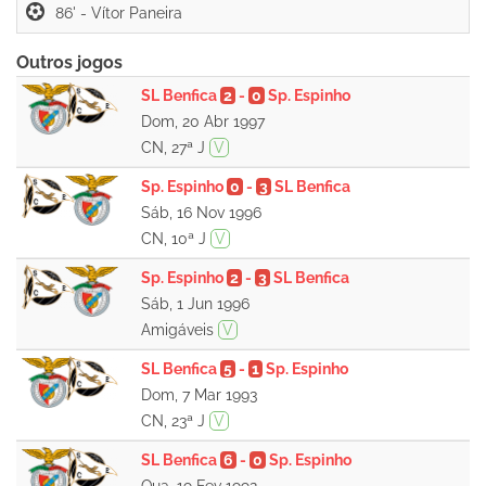
86' -
Outros jogos
SL Benfica
2
-
0
Sp. Espinho
Dom, 20 Abr 1997
CN, 27ª J
V
Sp. Espinho
0
-
3
SL Benfica
Sáb, 16 Nov 1996
CN, 10ª J
V
Sp. Espinho
2
-
3
SL Benfica
Sáb, 1 Jun 1996
Amigáveis
V
SL Benfica
5
-
1
Sp. Espinho
Dom, 7 Mar 1993
CN, 23ª J
V
SL Benfica
6
-
0
Sp. Espinho
Qua, 19 Fev 1992