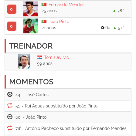
Fernando Mendes
0
25 anos
78 '
João Pinto
0
21 anos
60 '
51 '
TREINADOR
Tomislav Ivić
59 anos
MOMENTOS
44' -
51' -
60' -
78' -