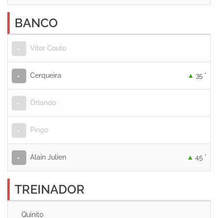
BANCO
Vitor Couto
-
Cerqueira
35 '
-
Orlando
-
Pingo
-
Alain Julien
45 '
-
TREINADOR
Quinito