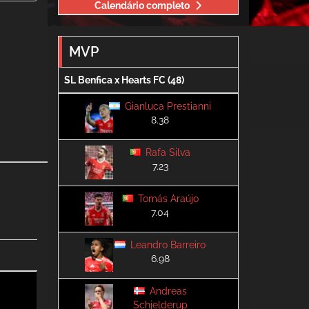
Calendário completo
MVP
SL Benfica x Hearts FC (48)
Gianluca Prestianni
8.38
Rafa Silva
7.23
Tomás Araújo
7.04
Leandro Barreiro
6.98
Andreas
Schjelderup