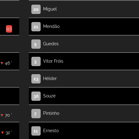
Miguel
20
Mendão
21
(c)
Guedes
5
Vítor Fróis
3
46 '
Hélder
23
Souzé
36
Pintinho
7
70 '
Ernesto
11
32 '