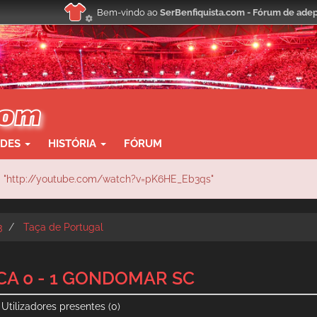
Bem-vindo ao
SerBenfiquista.com - Fórum de adep
ADES
HISTÓRIA
FÓRUM
e: "http://youtube.com/watch?v=pK6HE_Eb3qs"
3
Taça de Portugal
CA 0 - 1 GONDOMAR SC
Utilizadores presentes
(0)