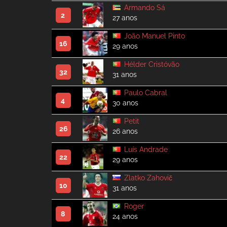
Armando Sá
2
27 anos
João Manuel Pinto
16
29 anos
Hélder Cristóvão
32
31 anos
Paulo Cabral
4
30 anos
Petit
26
26 anos
Luís Andrade
22
29 anos
Zlatko Zahovič
10
31 anos
Roger
8
24 anos