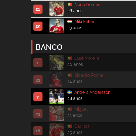
Nuno Gomes
21
26 anos
Miki Fehér
29
23 anos
BANCO
José Moreira
1
20 anos
Ricardo Rocha
33
24 anos
Anders Andersson
7
28 anos
Miguel
23
22 anos
Carlitos
18
25 anos