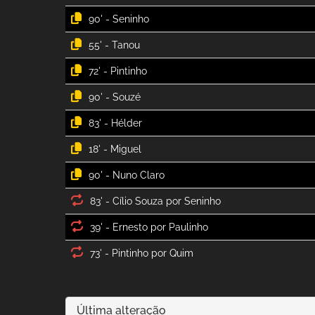
90' -
55' -
72' -
90' -
83' -
18' -
90' -
83' -
39' -
73' -
Última alteração