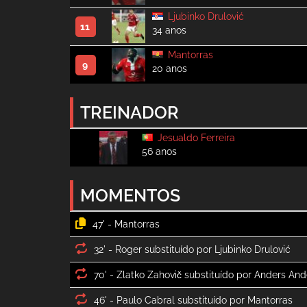
Ljubinko Drulović
11
34 anos
Mantorras
9
20 anos
TREINADOR
Jesualdo Ferreira
56 anos
MOMENTOS
47' -
32' -
70' -
46' -