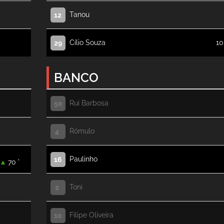
Tanou
12
Cílio Souza
10
29
BANCO
Rui Barbosa
50
Rómulo
4
Paulinho
16
70 '
Toni
2
Filipe Oliveira
10