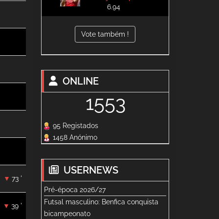
6.94
Vote também !
ONLINE
1553
95 Registados
1458 Anónimo
USERNEWS
73 '
Pré-época 2026/27
Futsal masculino: Benfica conquista
39 '
bicampeonato