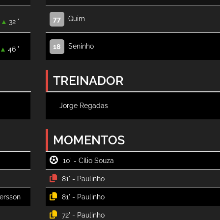
Quim
77
32 '
Seninho
18
46 '
TREINADOR
Jorge Regadas
MOMENTOS
10' -
81' -
81' -
72' -