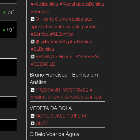
#vóleibenfica #ModalidadesBenfica
#Benfica
73 '
O Hearts é uma equipa que
aposta bastante na bola parada"
83 '
#Benfica #SLBenfica
🫂 @livemodetv.pt #Benfica
#SLBenfica
BENFICA x Hearts | ANTEVISÃO
ACESSO LE
Bruno Francisco - Benfica em
Análise
PRESTIANNI MOSTRA-SE A
MARCO SILVA E BENFICA GOLEIA!
VEDETA DA BOLA
NOITE QUASE PERFEITA
ONZE
O Belo Voar da Águia