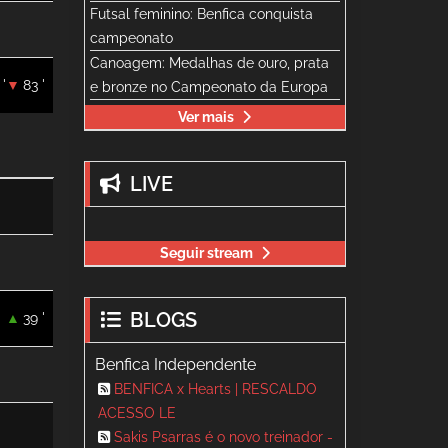
Futsal feminino: Benfica conquista
campeonato
Canoagem: Medalhas de ouro, prata
 '
83 '
e bronze no Campeonato da Europa
Ver mais
LIVE
Seguir stream
BLOGS
39 '
Benfica Independente
BENFICA x Hearts | RESCALDO
ACESSO LE
Sakis Psarras é o novo treinador -