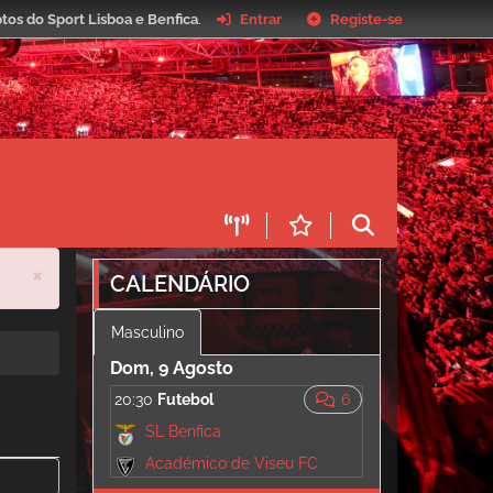
tos do Sport Lisboa e Benfica
.
Entrar
Registe-se
×
CALENDÁRIO
Masculino
Dom, 9 Agosto
20:30
Futebol
6
SL Benfica
Académico de Viseu FC