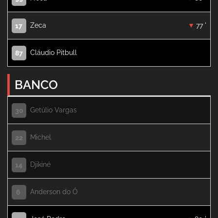
Zeca
77 '
17
Cláudio Pitbull
87
BANCO
Getúlio Vargas
30
Michel
22
Djikiné
14
Anderson do Ó
6