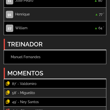
José Pedro
80 '
11
Henrique
77 '
91
William
64 '
27
TREINADOR
Manuel Fernandes
MOMENTOS
87' -
58' -
49' -