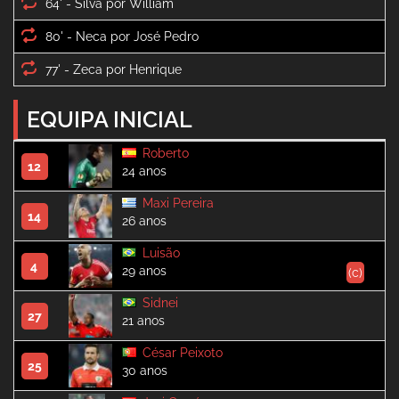
64' -
80' -
77' -
EQUIPA INICIAL
Roberto
12
24 anos
Maxi Pereira
14
26 anos
Luisão
4
29 anos
(c)
Sidnei
27
21 anos
César Peixoto
25
30 anos