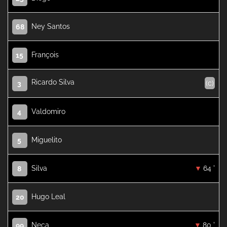
Ney Santos
68
François
15
Ricardo Silva
(c)
3
Valdomiro
4
Miguelito
5
Silva
64 '
8
Hugo Leal
20
Neca
80 '
99