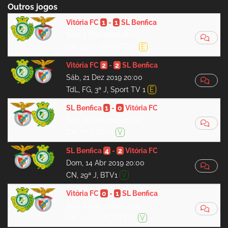
Outros jogos
Vitória FC
1
-
1
SL Benfica
Sáb, 7 Mar 2020 18:00
CN, 24ª J, SPORTTV1
E
Vitória FC
2
-
2
SL Benfica
Sáb, 21 Dez 2019 20:00
TdL, FG, 3ª J, Sport TV 1
E
SL Benfica
1
-
0
Vitória FC
Sáb, 28 Set 2019 19:00
CN, 7ª J, BTV1
V
SL Benfica
4
-
2
Vitória FC
Dom, 14 Abr 2019 20:00
CN, 29ª J, BTV1
V
Vitória FC
0
-
1
SL Benfica
Sáb, 8 Dez 2018 20:30
CN, 12ª J, SPORTTV1
V