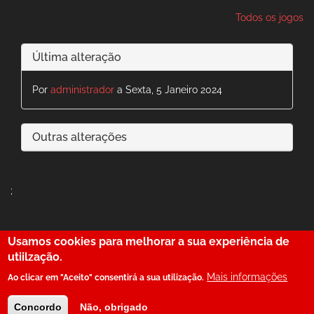
Todos os jogos
Última alteração
Por
administrador
a Sexta, 5 Janeiro 2024
Outras alterações
;
Usamos cookies para melhorar a sua experiência de
29
utiilzação.
Mais informações
Ao clicar em "Aceito" consentirá a sua utilização.
© SerBenfiquista.com 2001-2026
Concordo
Não, obrigado