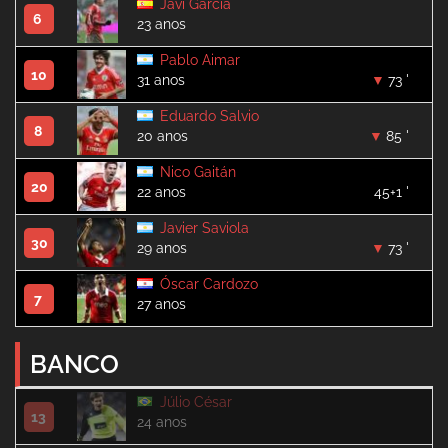
Javi García
6
23 anos
Pablo Aimar
10
31 anos
73 '
Eduardo Salvio
8
20 anos
85 '
Nico Gaitán
20
22 anos
45+1 '
Javier Saviola
30
29 anos
73 '
Óscar Cardozo
7
27 anos
BANCO
Júlio César
13
24 anos