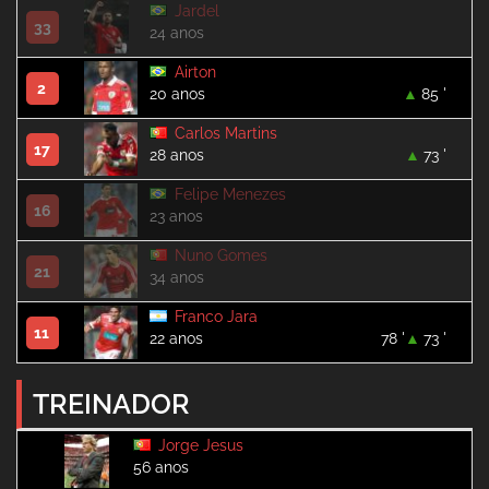
Jardel
33
24 anos
Airton
2
20 anos
85 '
Carlos Martins
17
28 anos
73 '
Felipe Menezes
16
23 anos
Nuno Gomes
21
34 anos
Franco Jara
11
22 anos
78 '
73 '
TREINADOR
Jorge Jesus
56 anos