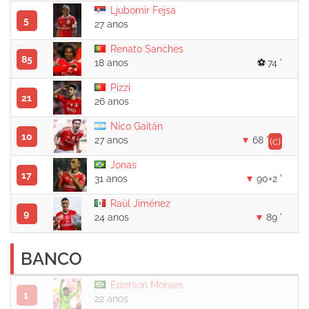
Ljubomir Fejsa
5
27 anos
Renato Sanches
85
18 anos
74 '
Pizzi
21
26 anos
Nico Gaitán
10
27 anos
68 '
(c)
Jonas
17
31 anos
90+2 '
Raúl Jiménez
9
24 anos
89 '
BANCO
Ederson Moraes
1
22 anos