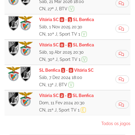
Sáb, 21 Mar 2026 18:00
CN, 27ª J, BTV
V
Vitória SC
0
-
3
SL Benfica
Sáb, 1 Nov 2025 20:30
CN, 10ª J, Sport TV 1
V
Vitória SC
0
-
3
SL Benfica
Sáb, 19 Abr 2025 20:30
CN, 30ª J, Sport TV 1
V
SL Benfica
1
-
0
Vitória SC
Sáb, 7 Dez 2024 18:00
CN, 13ª J, BTV
V
Vitória SC
2
-
2
SL Benfica
Dom, 11 Fev 2024 20:30
CN, 21ª J, Sport TV 1
E
Todos os jogos