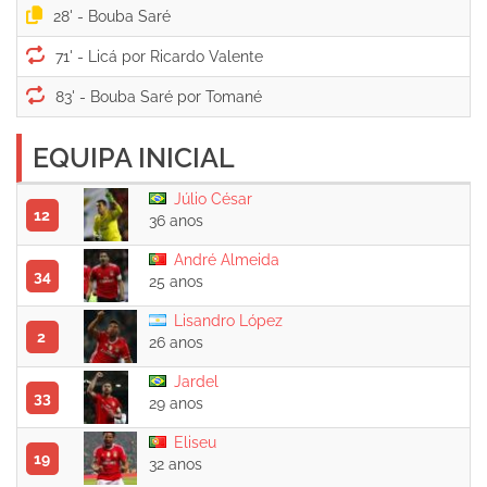
28' -
71' -
83' -
EQUIPA INICIAL
Júlio César
12
36 anos
André Almeida
34
25 anos
Lisandro López
2
26 anos
Jardel
33
29 anos
Eliseu
19
32 anos