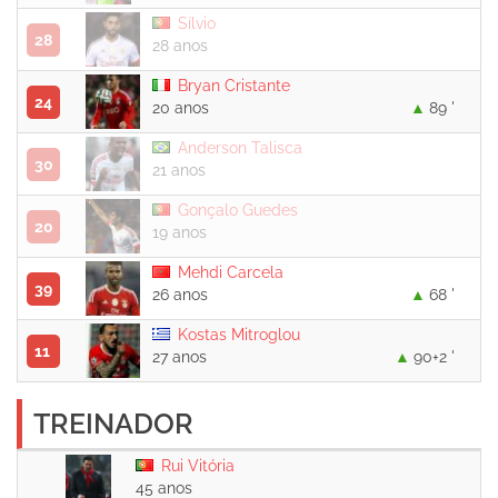
Sílvio
28
28 anos
Bryan Cristante
24
20 anos
89 '
Anderson Talisca
30
21 anos
Gonçalo Guedes
20
19 anos
Mehdi Carcela
39
26 anos
68 '
Kostas Mitroglou
11
27 anos
90+2 '
TREINADOR
Rui Vitória
45 anos