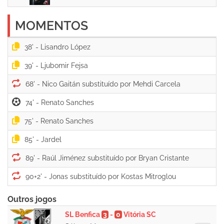
MOMENTOS
38' -
39' -
68' -
74' -
75' -
85' -
89' -
90+2' -
Outros jogos
SL Benfica
3
-
0
Vitória SC