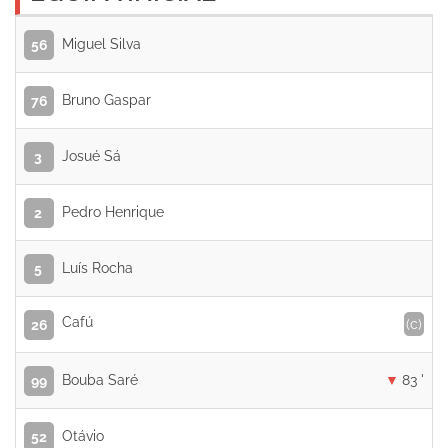
Miguel Silva
56
Bruno Gaspar
76
Josué Sá
3
Pedro Henrique
2
Luís Rocha
5
Cafú
(c)
26
Bouba Saré
83 '
99
Otávio
52