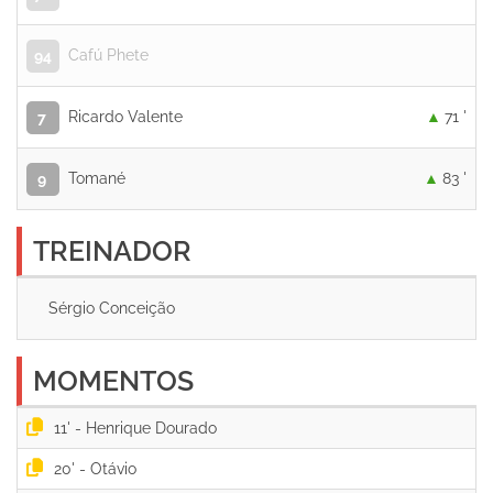
Cafú Phete
94
Ricardo Valente
71 '
7
Tomané
83 '
9
TREINADOR
Sérgio Conceição
MOMENTOS
11' -
20' -