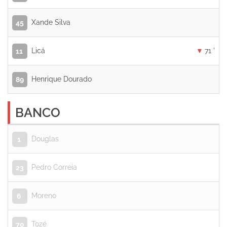
Xande Silva
45
Licá
71 '
11
Henrique Dourado
89
BANCO
Douglas
1
Pedro Correia
23
Moreno
6
Tozé
70