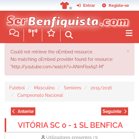
Passar
Entrar
Registe-se
para
o
conteúdo
principal
MENSAGEM DE ERRO
×
Could not retrieve the oEmbed resource.
No matching oEmbed provider found for resource:
"http://youtube.com/watch?v=ANmFbxA5f-M"
Futebol
Masculino
Seniores
2015/2016
Campeonato Nacional
Anterior
Seguinte
VITÓRIA SC 0 - 1 SL BENFICA
Utilizadores presentes
(3)