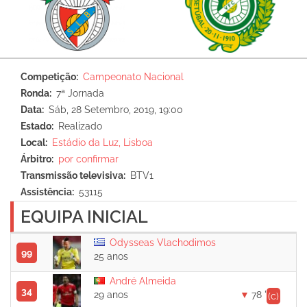
Competição
Campeonato Nacional
Ronda
7ª Jornada
Data
Sáb, 28 Setembro, 2019, 19:00
Estado
Realizado
Local
Estádio da Luz, Lisboa
Árbitro
por confirmar
Transmissão televisiva
BTV1
Assistência
53115
EQUIPA INICIAL
Odysseas Vlachodimos
99
25 anos
André Almeida
34
29 anos
78 '
(c)