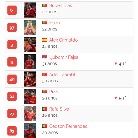
Rúben Dias
6
22 anos
Ferro
97
22 anos
Álex Grimaldo
3
24 anos
Ljubomir Fejsa
5
31 anos
46 '
Adel Taarabt
49
30 anos
Pizzi
21
29 anos
59 '
Rafa Silva
27
26 anos
Gedson Fernandes
83
20 anos