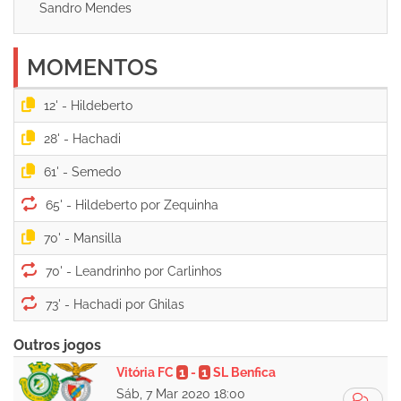
Sandro Mendes
MOMENTOS
12' -
28' -
61' -
65' -
70' -
70' -
73' -
Outros jogos
Vitória FC
1
-
1
SL Benfica
Sáb, 7 Mar 2020 18:00