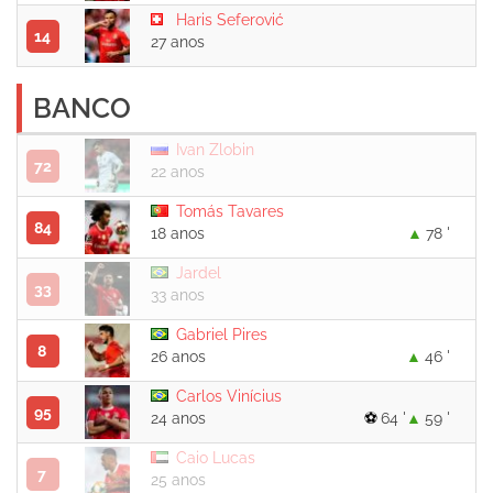
Haris Seferović
14
27 anos
BANCO
Ivan Zlobin
72
22 anos
Tomás Tavares
84
18 anos
78 '
Jardel
33
33 anos
Gabriel Pires
8
26 anos
46 '
Carlos Vinícius
95
24 anos
64 '
59 '
Caio Lucas
7
25 anos