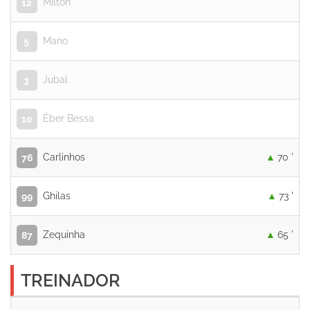
Milton
12
Mano
5
Jubal
3
Éber Bessa
10
Carlinhos
70 '
76
Ghilas
73 '
99
Zequinha
65 '
87
TREINADOR