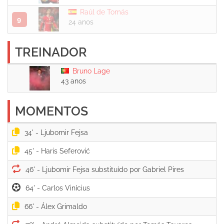
Raúl de Tomás
9
24 anos
TREINADOR
Bruno Lage
43 anos
MOMENTOS
34' -
45' -
46' -
64' -
66' -