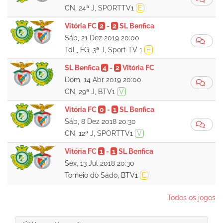
CN, 24ª J, SPORTTV1
E
Vitória FC
2
-
2
SL Benfica
Sáb, 21 Dez 2019 20:00
TdL, FG, 3ª J, Sport TV 1
E
SL Benfica
4
-
2
Vitória FC
Dom, 14 Abr 2019 20:00
CN, 29ª J, BTV1
V
Vitória FC
0
-
1
SL Benfica
Sáb, 8 Dez 2018 20:30
CN, 12ª J, SPORTTV1
V
Vitória FC
1
-
1
SL Benfica
Sex, 13 Jul 2018 20:30
Torneio do Sado, BTV1
E
Todos os jogos