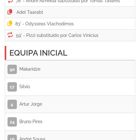
78' -
83' -
59' -
EQUIPA INICIAL
Makaridze
90
Sílvio
17
Artur Jorge
4
Bruno Pires
24
André Sousa
16