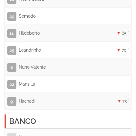
Semedo
29
Hildeberto
65 '
11
Leandrinho
70 '
25
Nuno Valente
8
Mansilla
22
Hachadi
73 '
9
BANCO