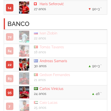
Haris Seferović
14
27 anos
90+3 '
BANCO
Ivan Zlobin
72
22 anos
Tomás Tavares
84
18 anos
Andreas Samaris
22
30 anos
90+3 '
Gedson Fernandes
83
21 anos
Carlos Vinícius
95
24 anos
46 '
Caio Lucas
7
25 anos