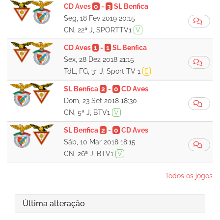
CD Aves
0
-
3
SL Benfica
Seg, 18 Fev 2019 20:15
CN, 22ª J, SPORTTV1
V
CD Aves
1
-
1
SL Benfica
Sex, 28 Dez 2018 21:15
TdL, FG, 3ª J, Sport TV 1
E
SL Benfica
2
-
0
CD Aves
Dom, 23 Set 2018 18:30
CN, 5ª J, BTV1
V
SL Benfica
2
-
0
CD Aves
Sáb, 10 Mar 2018 18:15
CN, 26ª J, BTV1
V
Todos os jogos
Última alteração