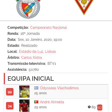
Competição
Campeonato Nacional
Ronda
16ª Jornada
Data
Sex, 10 Janeiro, 2020, 19:00
Estado
Realizado
Local
Estádio da Luz, Lisboa
Árbitro
Carlos Xistra
Transmissão televisiva
BTV1
Assistência
50760
EQUIPA INICIAL
Odysseas Vlachodimos
99
25 anos
André Almeida
34
29 anos
89 '
(c)