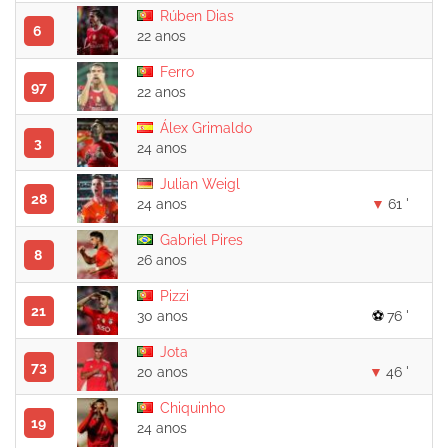
Rúben Dias
6
22 anos
Ferro
97
22 anos
Álex Grimaldo
3
24 anos
Julian Weigl
28
24 anos
61 '
Gabriel Pires
8
26 anos
Pizzi
21
30 anos
76 '
Jota
73
20 anos
46 '
Chiquinho
19
24 anos