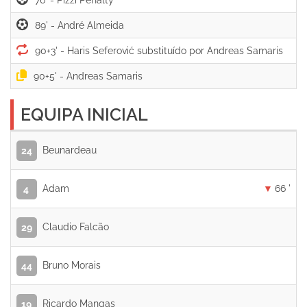
89' -
90+3' -
90+5' -
EQUIPA INICIAL
Beunardeau
24
Adam
66 '
4
Claudio Falcão
29
Bruno Morais
44
Ricardo Mangas
19