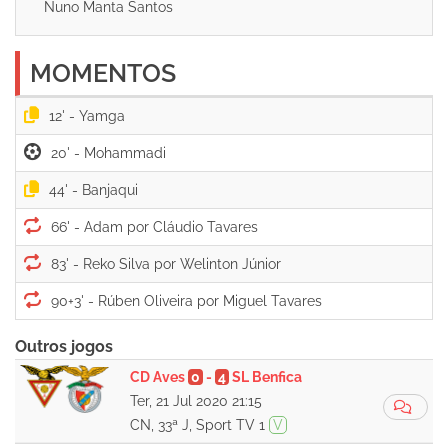
Nuno Manta Santos
MOMENTOS
12' -
20' -
44' -
66' -
83' -
90+3' -
Outros jogos
CD Aves
0
-
4
SL Benfica
Ter, 21 Jul 2020 21:15
CN, 33ª J, Sport TV 1
V