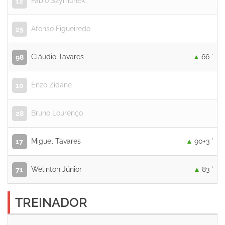
Fábio Szymonek
12
Afonso Figueiredo
25
Cláudio Tavares
66 '
98
Enzo Zidane
10
Bruno Lourenço
28
Miguel Tavares
90+3 '
17
Welinton Júnior
83 '
71
TREINADOR