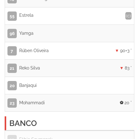
Estrela
(c)
55
Yamga
96
Rúben Oliveira
90+3 '
7
Reko Silva
83 '
21
Banjaqui
20
Mohammadi
20 '
23
BANCO