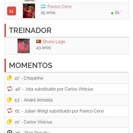
Franco Cervi
11
25 anos
61 '
TREINADOR
Bruno Lage
43 anos
MOMENTOS
22' -
46' -
53' -
61' -
72' -
76' -