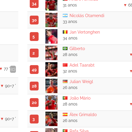
34
31 anos
68
Nicolás Otamendi
30
33 anos
Jan Vertonghen
5
34 anos
Gilberto
2
28 anos
Adel Taarabt
77 '
(c)
49
32 anos
Julian Weigl
90+7 '
28
26 anos
João Mário
20
28 anos
Álex Grimaldo
90+7 '
3
26 anos
Rafa Silva