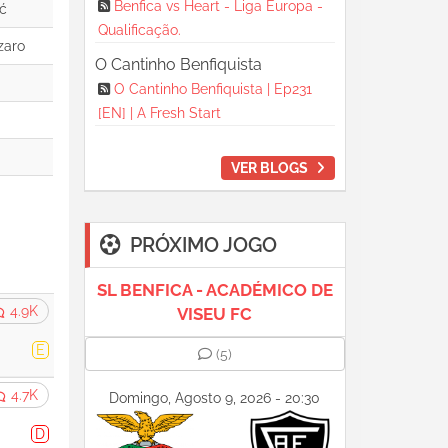
Benfica vs Heart - Liga Europa -
Qualificação.
O Cantinho Benfiquista
O Cantinho Benfiquista | Ep231
[EN] | A Fresh Start
VER BLOGS
PRÓXIMO JOGO
SL BENFICA - ACADÉMICO DE
4.9K
VISEU FC
E
(5)
4.7K
Domingo, Agosto 9, 2026 - 20:30
D