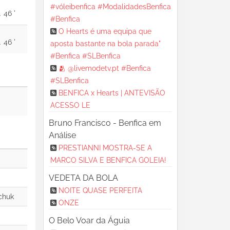
#vóleibenfica #ModalidadesBenfica
46 '
#Benfica
O Hearts é uma equipa que
46 '
aposta bastante na bola parada"
#Benfica #SLBenfica
🫂 @livemodetv.pt #Benfica
#SLBenfica
BENFICA x Hearts | ANTEVISÃO
ACESSO LE
Bruno Francisco - Benfica em
Análise
PRESTIANNI MOSTRA-SE A
MARCO SILVA E BENFICA GOLEIA!
VEDETA DA BOLA
NOITE QUASE PERFEITA
ONZE
O Belo Voar da Águia