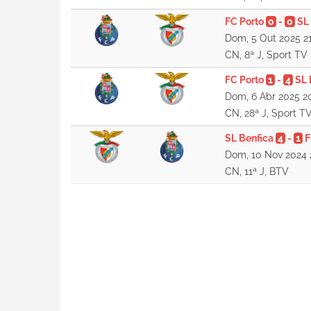
FC Porto
0
-
0
SL
Dom, 5 Out 2025 21
CN, 8ª J, Sport TV 
FC Porto
1
-
4
SL 
Dom, 6 Abr 2025 2
CN, 28ª J, Sport TV
SL Benfica
4
-
1
F
Dom, 10 Nov 2024 
CN, 11ª J, BTV