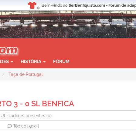
Bem-vindo ao
SerBenfiquista.com - Fórum de adep
ADES
HISTÓRIA
FÓRUM
Taça de Portugal
TO 3 - 0 SL BENFICA
Utilizadores presentes
(0)
Tópico
(5934)