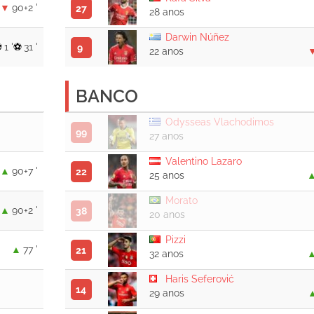
90+2 '
27
28 anos
Darwin Núñez
1 '
31 '
9
22 anos
BANCO
Odysseas Vlachodimos
99
27 anos
Valentino Lazaro
90+7 '
22
25 anos
Morato
90+2 '
38
20 anos
Pizzi
77 '
21
32 anos
Haris Seferović
14
29 anos