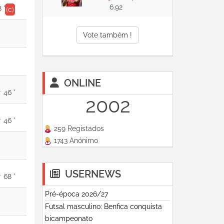
6.92
 '
(c)
Vote também !
ONLINE
46 '
2002
46 '
259 Registados
1743 Anónimo
USERNEWS
68 '
Pré-época 2026/27
Futsal masculino: Benfica conquista
bicampeonato