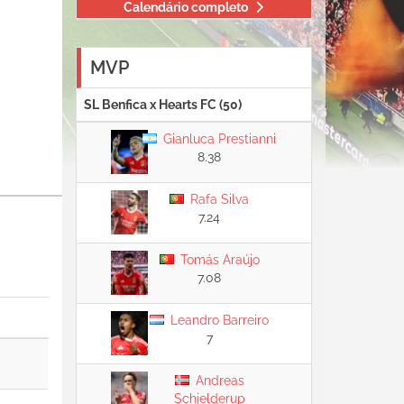
Calendário completo
MVP
SL Benfica x Hearts FC (50)
Gianluca Prestianni
8.38
Rafa Silva
7.24
Tomás Araújo
7.08
Leandro Barreiro
7
Andreas
Schjelderup