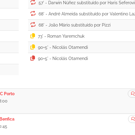
57' -
68' -
68' -
73' -
90+5' -
90+5' -
C Porto
8:00
Benfica
0:45