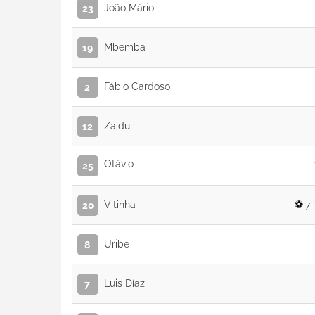
João Mário
23
Mbemba
19
Fábio Cardoso
2
Zaidu
12
Otávio
25
Vitinha
7 '
20
Uribe
8
Luis Díaz
7