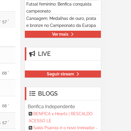
Futsal feminino: Benfica conquista
campeonato
Canoagem: Medalhas de ouro, prata
57 '
e bronze no Campeonato da Europa
Ver mais
LIVE
68 '
Seguir stream
BLOGS
68 '
Benfica Independente
BENFICA x Hearts | RESCALDO
ACESSO LE
57 '
Sakis Psarras é o novo treinador -