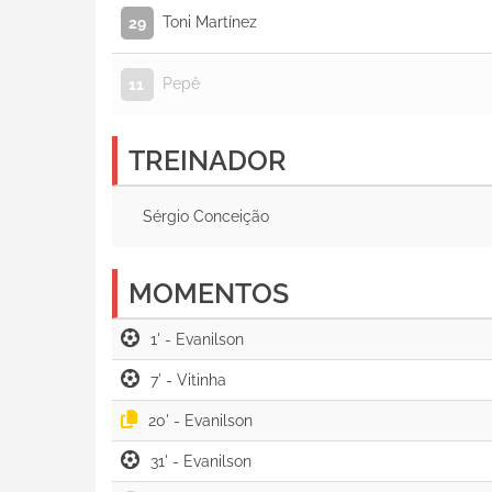
Toni Martínez
29
Pepê
11
TREINADOR
Sérgio Conceição
MOMENTOS
1' -
7' -
20' -
31' -