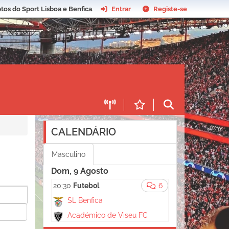
tos do Sport Lisboa e Benfica
.
Entrar
Registe-se
CALENDÁRIO
Masculino
Dom, 9 Agosto
20:30
Futebol
6
SL Benfica
Académico de Viseu FC