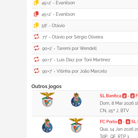
45+2' -
45+2' -
58' -
77' -
90+2' -
90+7' -
90+7' -
Outros jogos
SL Benfica
2
-
2
F
Dom, 8 Mar 2026 1
CN, 25ª J, BTV
FC Porto
1
-
0
SL 
Qua, 14 Jan 2026 2
TdP., QF, RTP 1