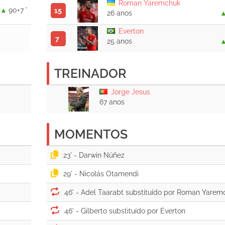
Roman Yaremchuk
90+7 '
15
26 anos
Everton
7
25 anos
TREINADOR
Jorge Jesus
67 anos
MOMENTOS
23' -
29' -
46' -
46' -