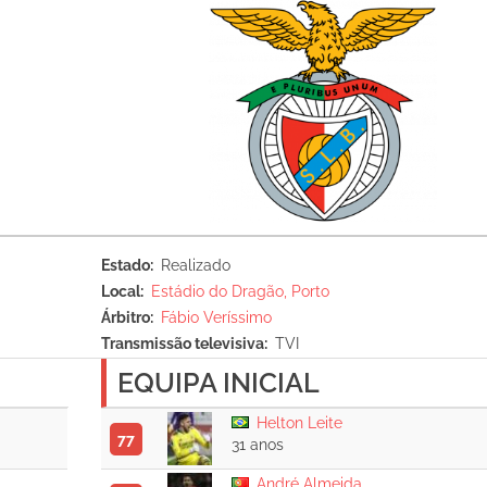
Estado
Realizado
Local
Estádio do Dragão, Porto
Árbitro
Fábio Veríssimo
Transmissão televisiva
TVI
EQUIPA INICIAL
Helton Leite
77
31 anos
André Almeida