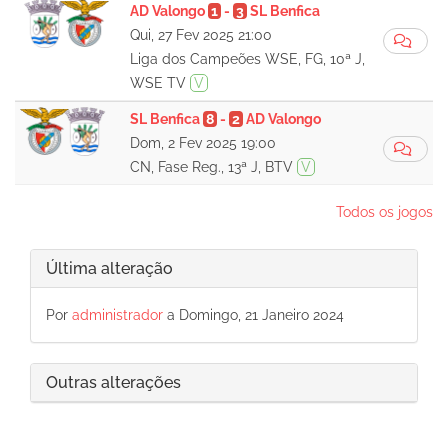
AD Valongo
1
-
3
SL Benfica
Qui, 27 Fev 2025 21:00
Liga dos Campeões WSE, FG, 10ª J,
WSE TV
V
SL Benfica
8
-
2
AD Valongo
Dom, 2 Fev 2025 19:00
CN, Fase Reg., 13ª J, BTV
V
Todos os jogos
Última alteração
Por
administrador
a Domingo, 21 Janeiro 2024
Outras alterações