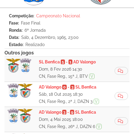
Competição
Campeonato Nacional
Fase
Fase Final
Ronda
6ª Jornada
Data
Sáb, 4 Dezembro, 1965, 23:00
Estado
Realizado
Outros jogos
SL Benfica
5
-
1
AD Valongo
Dom, 8 Fev 2026 14:30
CN, Fase Reg., 15ª J, BTV
V
AD Valongo
0
-
3
SL Benfica
Sáb, 18 Out 2025 18:30
CN, Fase Reg., 2ª J, DAZN 3
V
AD Valongo
3
-
9
SL Benfica
Dom, 4 Mai 2025 18:00
CN, Fase Reg., 26ª J, DAZN 6
V