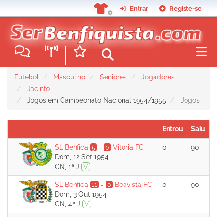
Passar
Entrar
Registe-se
para
o
conteúdo
principal
Futebol
Masculino
Seniores
Jogadores
Jacinto
Jogos em Campeonato Nacional 1954/1955
Jogos
Entrou
Saiu
SL Benfica
5
-
0
Vitória FC
0
90
Dom, 12 Set 1954
CN, 1ª J
V
SL Benfica
11
-
0
Boavista FC
0
90
Dom, 3 Out 1954
CN, 4ª J
V