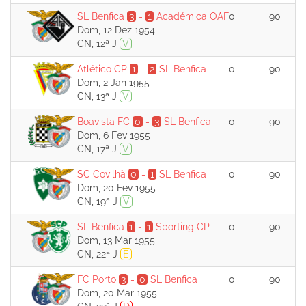
SL Benfica
3
-
1
Académica OAF
0
90
Dom, 12 Dez 1954
CN, 12ª J
V
Atlético CP
1
-
2
SL Benfica
0
90
Dom, 2 Jan 1955
CN, 13ª J
V
Boavista FC
0
-
3
SL Benfica
0
90
Dom, 6 Fev 1955
CN, 17ª J
V
SC Covilhã
0
-
1
SL Benfica
0
90
Dom, 20 Fev 1955
CN, 19ª J
V
SL Benfica
1
-
1
Sporting CP
0
90
Dom, 13 Mar 1955
CN, 22ª J
E
FC Porto
3
-
0
SL Benfica
0
90
Dom, 20 Mar 1955