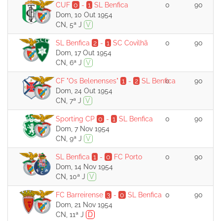
CUF
0
-
1
SL Benfica
0
90
Dom, 10 Out 1954
CN, 5ª J
V
SL Benfica
2
-
1
SC Covilhã
0
90
Dom, 17 Out 1954
CN, 6ª J
V
CF "Os Belenenses"
1
-
2
SL Benfica
0
90
Dom, 24 Out 1954
CN, 7ª J
V
Sporting CP
0
-
1
SL Benfica
0
90
Dom, 7 Nov 1954
CN, 9ª J
V
SL Benfica
1
-
0
FC Porto
0
90
Dom, 14 Nov 1954
CN, 10ª J
V
FC Barreirense
3
-
0
SL Benfica
0
90
Dom, 21 Nov 1954
CN, 11ª J
D