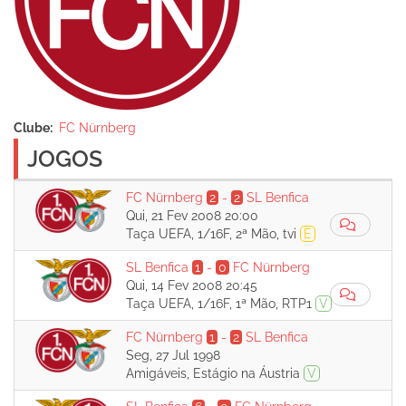
Clube
FC Nürnberg
JOGOS
FC Nürnberg
2
-
2
SL Benfica
Qui, 21 Fev 2008 20:00
Taça UEFA, 1/16F, 2ª Mão, tvi
E
SL Benfica
1
-
0
FC Nürnberg
Qui, 14 Fev 2008 20:45
Taça UEFA, 1/16F, 1ª Mão, RTP1
V
FC Nürnberg
1
-
2
SL Benfica
Seg, 27 Jul 1998
Amigáveis, Estágio na Áustria
V