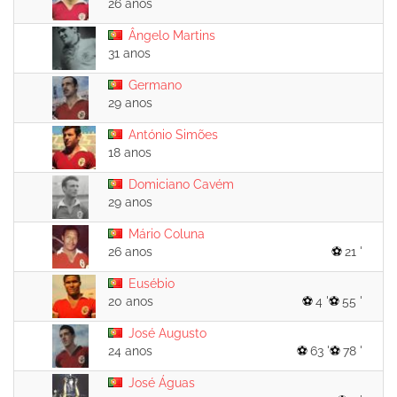
26 anos
Ângelo Martins
31 anos
Germano
29 anos
António Simões
18 anos
Domiciano Cavém
29 anos
Mário Coluna
26 anos
21 '
Eusébio
20 anos
4 '
55 '
José Augusto
24 anos
63 '
78 '
José Águas