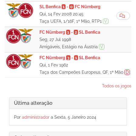
SL Benfica
1
-
0
FC Nürnberg
Qui, 14 Fev 2008 20:45
Taça UEFA, 1/16F, 1ª Mão, RTP1
V
FC Nürnberg
1
-
2
SL Benfica
Seg, 27 Jul 1998
Amigáveis, Estágio na Áustria
V
FC Nürnberg
3
-
1
SL Benfica
Qui, 1 Fev 1962
Taça dos Campeões Europeus, QF, 1ª Mão
D
Todos os jogos
Última alteração
Por
administrador
a Sexta, 5 Janeiro 2024