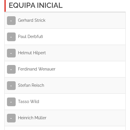
EQUIPA INICIAL
Gerhard Strick
-
Paul Derbfuß
-
Helmut Hilpert
-
Ferdinand Wenauer
-
Stefan Reisch
-
Tasso Wild
-
Heinrich Müller
-