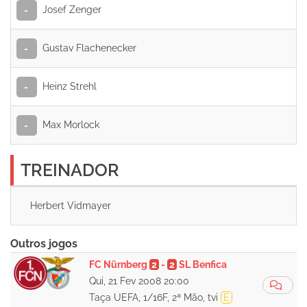
Josef Zenger
-
Gustav Flachenecker
-
Heinz Strehl
-
Max Morlock
-
TREINADOR
Herbert Vidmayer
Outros jogos
FC Nürnberg
2
-
2
SL Benfica
Qui, 21 Fev 2008 20:00
Taça UEFA, 1/16F, 2ª Mão, tvi
E