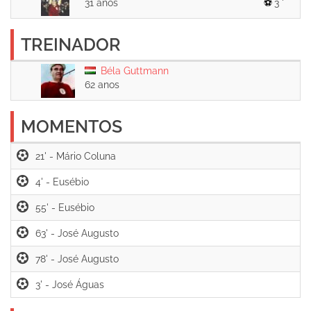
31 anos
3 '
TREINADOR
Béla Guttmann
62 anos
MOMENTOS
21' -
4' -
55' -
63' -
78' -
3' -