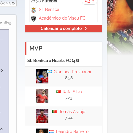
20:30
Futebol
6
RÓXIMA
SL Benfica
Académico de Viseu FC
ve
#15
Calendário completo
MVP
SL Benfica x Hearts FC (48)
 o
Gianluca Prestianni
8.38
a
Rafa Silva
7.23
Tomás Araújo
m
7.04
to
Leandro Barreiro