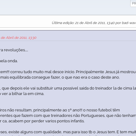
P
Última edição
: 21 de Abril de 2011, 13:40 por bad-wa
 de Abril de 2011, 13:30
a revoluções.....
pela onda.
m!!! correu tudo muito mal desce inicio. Principalmente Jesus já mostrou
ais equilibrada consegue fazer, o que nao era o caso deste ano.
 que depois ele vai substituir uma possivel saida do treinador la de cima l
o ver a bilhar la em cima.
ros não resultam, principalmente ao 1º ano!!! o nosso futebol têm
iferentes que fazem com que treinadores não Portugueses, que não tenha
r ca, acabem por perder varios pontos infantis.
es, existe alguns com qualidade, mas para isso tb o Jesus tem. E tem mui