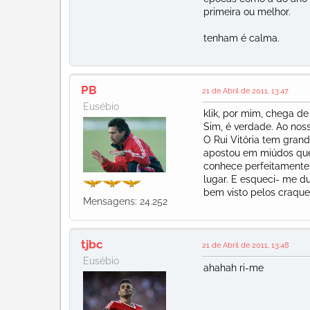
primeira ou melhor.
tenham é calma.
PB
21 de Abril de 2011, 13:47
Eusébio
klik, por mim, chega d
Sim, é verdade. Ao nos
O Rui Vitória tem gran
apostou em miúdos que 
conhece perfeitamente
lugar. E esqueci- me du
bem visto pelos craque
Mensagens: 24.252
tjbc
21 de Abril de 2011, 13:48
Eusébio
ahahah ri-me