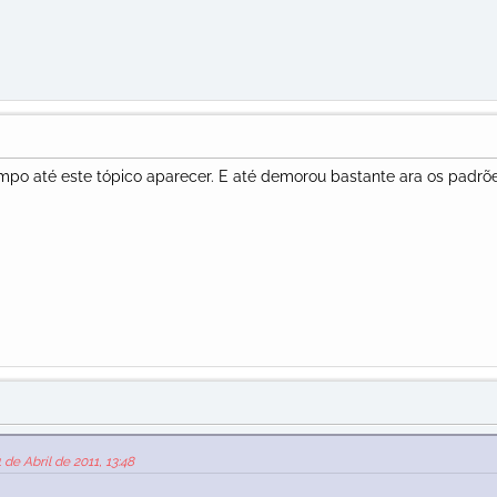
po até este tópico aparecer. E até demorou bastante ara os padrõ
 de Abril de 2011, 13:48