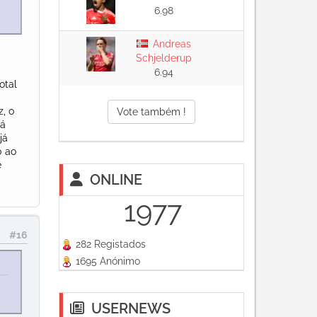
6.98
Andreas
Schjelderup
6.94
otal
, o
Vote também !
já
já
0 ao
e
ONLINE
1977
#16
282 Registados
1695 Anónimo
USERNEWS