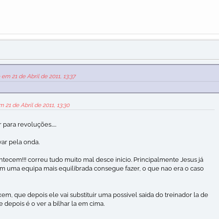
em 21 de Abril de 2011, 13:37
m 21 de Abril de 2011, 13:30
 para revoluções.....
ar pela onda.
tecem!!! correu tudo muito mal desce inicio. Principalmente Jesus já
m uma equipa mais equilibrada consegue fazer, o que nao era o caso
xem, que depois ele vai substituir uma possivel saida do treinador la de
 e depois é o ver a bilhar la em cima.