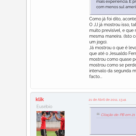
mais experiencia. É p
com menos sul ameri
Como já foi dito, acon
O JJ já mostrou isso, t
muito previsível, e que
mesma maneira. (Isto c
um jogo).
Já mostrou o que é leva
que até o Jesualdo Fer
mostrou como quase per
mostrou como se perde 
intervalo da segunda m
facto...
klik
21 de Abril de 2011, 13:41
Eusébio
Citação de: PB em 21 d