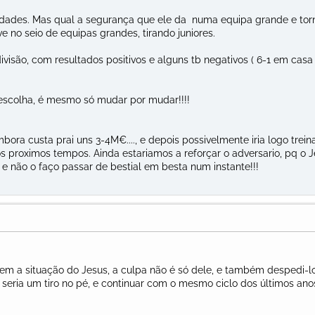
lidades. Mas qual a segurança que ele da numa equipa grande e tor
 no seio de equipas grandes, tirando juniores.
isão, com resultados positivos e alguns tb negativos ( 6-1 em casa 
escolha, é mesmo só mudar por mudar!!!!
bora custa prai uns 3-4M€...., e depois possivelmente iria logo trein
os proximos tempos. Ainda estariamos a reforçar o adversario, pq o 
e não o faço passar de bestial em besta num instante!!!
bem a situação do Jesus, a culpa não é só dele, e também despedi-l
 seria um tiro no pé, e continuar com o mesmo ciclo dos últimos ano