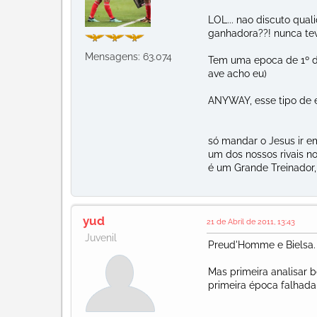
LOL... nao discuto qua
ganhadora??! nunca teve
Mensagens: 63.074
Tem uma epoca de 1º div
ave acho eu)
ANYWAY, esse tipo de 
só mandar o Jesus ir em
um dos nossos rivais n
é um Grande Treinador, 
yud
21 de Abril de 2011, 13:43
Juvenil
Preud'Homme e Bielsa.
Mas primeira analisar 
primeira época falhada