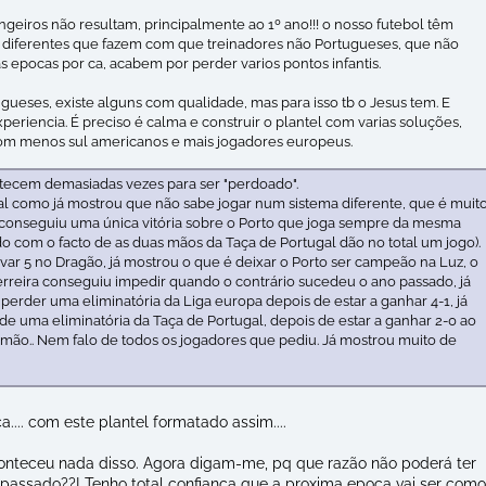
ngeiros não resultam, principalmente ao 1º ano!!! o nosso futebol têm
o diferentes que fazem com que treinadores não Portugueses, que não
as epocas por ca, acabem por perder varios pontos infantis.
gueses, existe alguns com qualidade, mas para isso tb o Jesus tem. E
periencia. É preciso é calma e construir o plantel com varias soluções,
om menos sul americanos e mais jogadores europeus.
ontecem demasiadas vezes para ser "perdoado".
 tal como já mostrou que não sabe jogar num sistema diferente, que é muit
o conseguiu uma única vitória sobre o Porto que joga sempre da mesma
do com o facto de as duas mãos da Taça de Portugal dão no total um jogo).
var 5 no Dragão, já mostrou o que é deixar o Porto ser campeão na Luz, o
erreira conseguiu impedir quando o contrário sucedeu o ano passado, já
erder uma eliminatória da Liga europa depois de estar a ganhar 4-1, já
e uma eliminatória da Taça de Portugal, depois de estar a ganhar 2-0 ao
 mão.. Nem falo de todos os jogadores que pediu. Já mostrou muito de
a.... com este plantel formatado assim....
onteceu nada disso. Agora digam-me, pq que razão não poderá ter
assado??! Tenho total confiança que a proxima epoca vai ser como