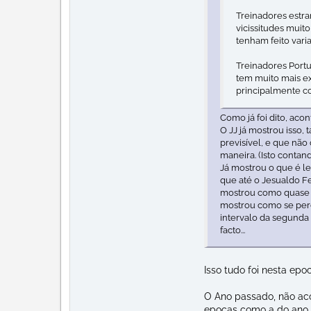
Treinadores estra
vicissitudes muit
tenham feito vari
Treinadores Portu
tem muito mais ex
principalmente c
Como já foi dito, ac
O JJ já mostrou isso,
previsível, e que nã
maneira. (Isto contan
Já mostrou o que é le
que até o Jesualdo F
mostrou como quase p
mostrou como se perd
intervalo da segunda
facto...
Isso tudo foi nesta epoc
O Ano passado, não ac
epocas como a do ano p