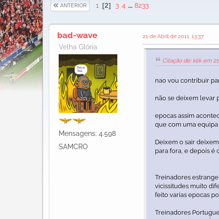
1
2
3
4
...
8233
ANTERIOR
bad-wave
21 de Abril de 2011, 13:37
Velha Glória
Citação de: klik em 21
nao vou contribuir par
não se deixem levar 
epocas assim acontece
que com uma equipa m
Mensagens: 4.598
Deixem o sair deixem,
SAMCRO
para fora, e depois é 
Treinadores estrangei
vicissitudes muito d
feito varias epocas po
Treinadores Portugues