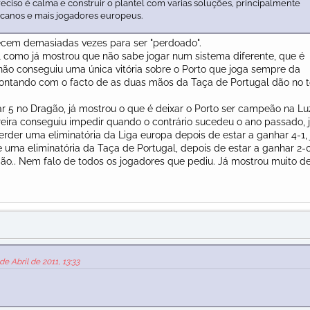
reciso é calma e construir o plantel com varias soluções, principalmente
canos e mais jogadores europeus.
tecem demasiadas vezes para ser "perdoado".
al como já mostrou que não sabe jogar num sistema diferente, que é
 não conseguiu uma única vitória sobre o Porto que joga sempre da
ontando com o facto de as duas mãos da Taça de Portugal dão no t
r 5 no Dragão, já mostrou o que é deixar o Porto ser campeão na Luz
reira conseguiu impedir quando o contrário sucedeu o ano passado, 
der uma eliminatória da Liga europa depois de estar a ganhar 4-1, 
uma eliminatória da Taça de Portugal, depois de estar a ganhar 2-
ão.. Nem falo de todos os jogadores que pediu. Já mostrou muito d
e Abril de 2011, 13:33