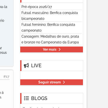
Pré-época 2026/27
na-la
Futsal masculino: Benfica conquista
bicampeonato
rio
Futsal feminino: Benfica conquista
campeonato
Canoagem: Medalhas de ouro, prata
e bronze no Campeonato da Europa
ar
Ver mais
Jesus
LIVE
#17
Seguir stream
o à
s.
BLOGS