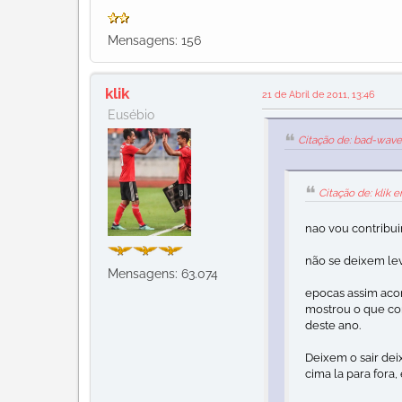
Mensagens: 156
klik
21 de Abril de 2011, 13:46
Eusébio
Citação de: bad-wave 
Citação de: klik e
nao vou contribuir
não se deixem lev
Mensagens: 63.074
epocas assim acon
mostrou o que co
deste ano.
Deixem o sair dei
cima la para fora,