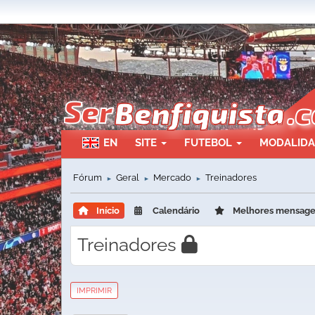
EN
SITE
FUTEBOL
MODALID
Fórum
Geral
Mercado
Treinadores
►
►
►
Início
Calendário
Melhores mensag
Treinadores
IMPRIMIR