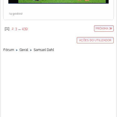
(4 gostos)
1
2
3
...
439
PRÓXIMA
AÇÕES DO UTILIZADOR
Fórum
Geral
Samuel Dahl
►
►