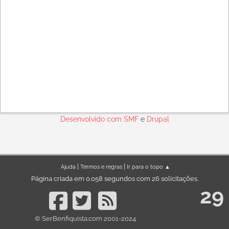
Desenvolvido com
SMF
e
Drupal
|
|
Ajuda
Termos e regras
Ir para o topo ▲
Página criada em 0.058 segundos com 26 solicitações.
29
© SerBenfiquista.com 2001-2024