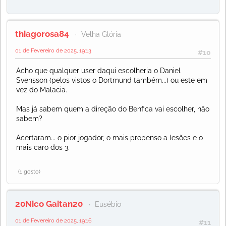
thiagorosa84
Velha Glória
01 de Fevereiro de 2025, 19:13
#10
Acho que qualquer user daqui escolheria o Daniel
Svensson (pelos vistos o Dortmund também...) ou este em
vez do Malacia.
Mas já sabem quem a direção do Benfica vai escolher, não
sabem?
Acertaram... o pior jogador, o mais propenso a lesões e o
mais caro dos 3.
(1 gosto)
20Nico Gaitan20
Eusébio
01 de Fevereiro de 2025, 19:16
#11