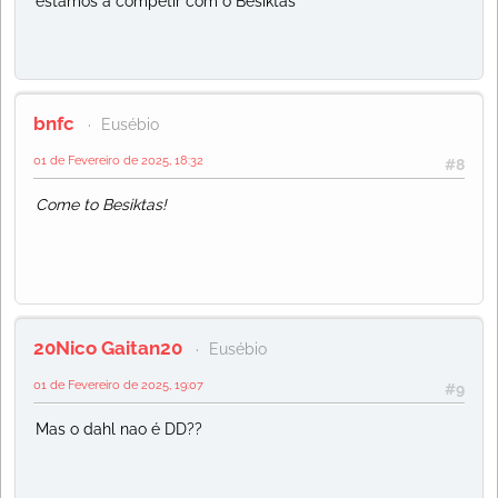
estamos a competir com o Besiktas
bnfc
Eusébio
01 de Fevereiro de 2025, 18:32
#8
Come to Besiktas!
20Nico Gaitan20
Eusébio
01 de Fevereiro de 2025, 19:07
#9
Mas o dahl nao é DD??