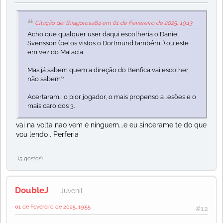
Citação de: thiagorosa84 em 01 de Fevereiro de 2025, 19:13
Acho que qualquer user daqui escolheria o Daniel
Svensson (pelos vistos o Dortmund também...) ou este
em vez do Malacia.
Mas já sabem quem a direção do Benfica vai escolher,
não sabem?
Acertaram... o pior jogador, o mais propenso a lesões e o
mais caro dos 3.
vai na volta nao vem é ninguem...e eu sincerame te do que
vou lendo . Perferia
(5 gostos)
DoubleJ
Juvenil
01 de Fevereiro de 2025, 19:55
#12