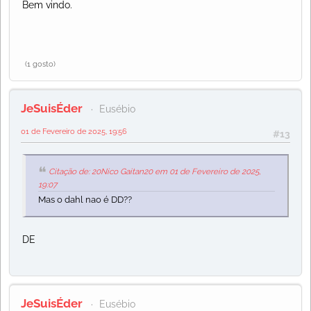
Bem vindo.
(1 gosto)
JeSuisÉder
Eusébio
01 de Fevereiro de 2025, 19:56
#13
Citação de: 20Nico Gaitan20 em 01 de Fevereiro de 2025,
19:07
Mas o dahl nao é DD??
DE
JeSuisÉder
Eusébio