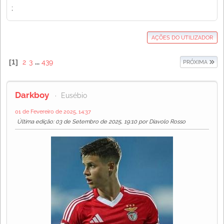
;
AÇÕES DO UTILIZADOR
1
2
3
...
439
PRÓXIMA
Darkboy
Eusébio
01 de Fevereiro de 2025, 14:37
Última edição
: 03 de Setembro de 2025, 19:10 por Diavolo Rosso