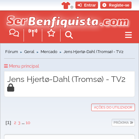
Entrar
Registe-se
Fórum
Geral
Mercado
Jens Hjertø-Dahl (Tromsø) - TV2
►
►
►
Menu principal
Jens Hjertø-Dahl (Tromsø) - TV2
AÇÕES DO UTILIZADOR
1
2
3
...
10
PRÓXIMA