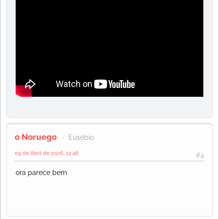
o Noruego
Eusébio
09 de Abril de 2026, 12:46
#4
ora parece bem