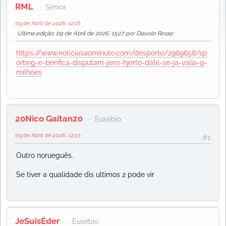
RML
Sénior
09 de Abril de 2026, 12:16
Última edição
: 09 de Abril de 2026, 15:27 por Diavolo Rosso
https://www.noticiasaominuto.com/desporto/2969658/sp
orting-e-benfica-disputam-jens-hjerto-dahl-se-ja-valia-9-
milhoes
20Nico Gaitan20
Eusébio
09 de Abril de 2026, 12:27
#1
Outro norueguês.
Se tiver a qualidade dis ultimos 2 pode vir
JeSuisÉder
Eusébio