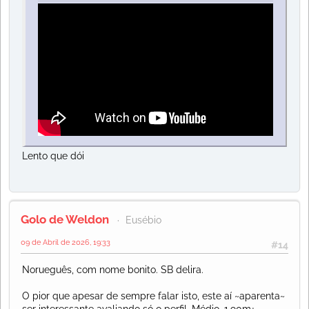
Lento que dói
Golo de Weldon
Eusébio
09 de Abril de 2026, 19:33
#14
Norueguês, com nome bonito. SB delira.
O pior que apesar de sempre falar isto, este aí ~aparenta~
ser interessante avaliando só o perfil. Médio, 1.90m+,