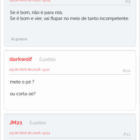
#9
Se é bom, não é para nós.
Se é bom e vier, vai flopar no meio de tanto incompetente.
(6 gostos)
darkwolf
Eusébio
09 de Abril de 2026, 15:21
#10
mete o pé ?
ou corta-se?
JM21
Eusébio
09 de Abril de 2026, 15:24
#11