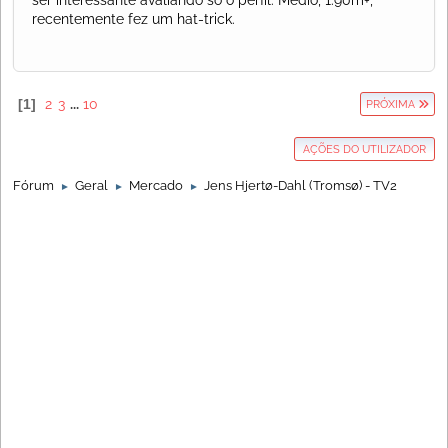
recentemente fez um hat-trick.
1
2
3
...
10
PRÓXIMA
AÇÕES DO UTILIZADOR
Fórum
Geral
Mercado
Jens Hjertø-Dahl (Tromsø) - TV2
►
►
►