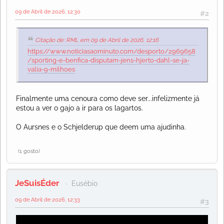
09 de Abril de 2026, 12:30
#2
Citação de: RML em 09 de Abril de 2026, 12:16
https://www.noticiasaominuto.com/desporto/2969658
/sporting-e-benfica-disputam-jens-hjerto-dahl-se-ja-
valia-9-milhoes
Finalmente uma cenoura como deve ser...infelizmente já
estou a ver o gajo a ir para os lagartos.
O Aursnes e o Schjelderup que deem uma ajudinha.
(1 gosto)
JeSuisÉder
Eusébio
09 de Abril de 2026, 12:33
#3