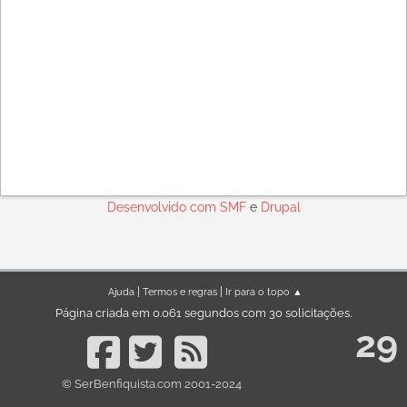
Desenvolvido com
SMF
e
Drupal
|
|
Ajuda
Termos e regras
Ir para o topo ▲
Página criada em 0.061 segundos com 30 solicitações.
29
© SerBenfiquista.com 2001-2024