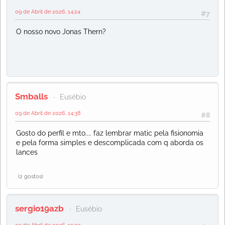
09 de Abril de 2026, 14:24
#7
O nosso novo Jonas Thern?
Smballs
Eusébio
09 de Abril de 2026, 14:38
#8
Gosto do perfil e mto.... faz lembrar matic pela fisionomia
e pela forma simples e descomplicada com q aborda os
lances
(2 gostos)
sergio19azb
Eusébio
09 de Abril de 2026, 15:05