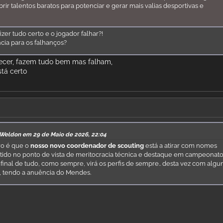
rir talentos baratos para potenciar e gerar mais valias desportivas e
zer tudo certo e o jogador falhar?!
cia para os falhanços?
ecer, fazem tudo bem mas falham,
stá certo
 Weldon em 29 de Maio de 2026, 22:04
ro é que o
nosso novo coordenador de scouting
está a atirar com nomes
ido no ponto de vista de meritocracia técnica e destaque em campeonat
final de tudo, como sempre, virá os perfis de sempre.. desta vez com algu
s, tendo a anuência do Mendes.