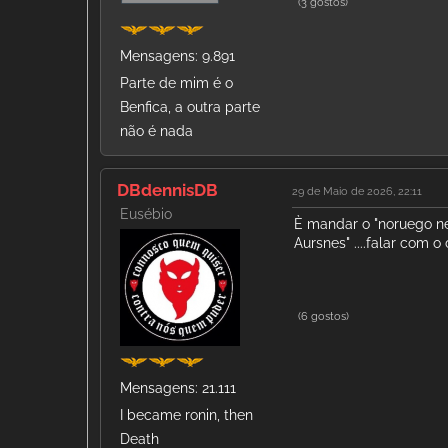
(3 gostos)
Mensagens: 9.891
Parte de mim é o
Benfica, a outra parte
não é nada
DBdennisDB
29 de Maio de 2026, 22:11
Eusébio
È mandar o "noruego n
Aursnes" ....falar com 
(6 gostos)
Mensagens: 21.111
I became ronin, then
Death