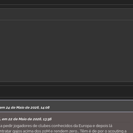
 em 24 de Maio de 2026, 14:08
L em 22 de Maio de 2026, 13:56
a pedir jogadores de clubes conhecidos da Europa e depois lá
tratar gajos acima dos 20M e rendem zero... Têm é de por o scouting a