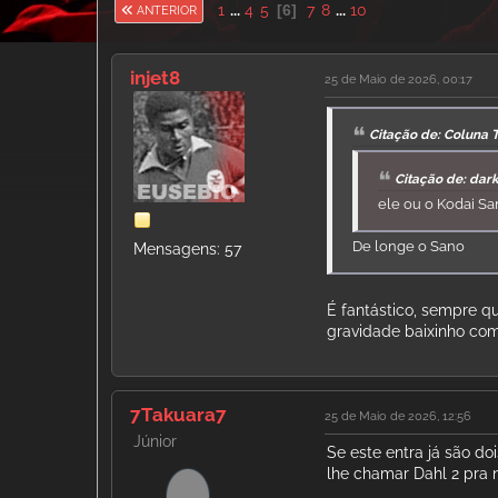
1
...
4
5
6
7
8
...
10
ANTERIOR
injet8
25 de Maio de 2026, 00:17
Citação de: Coluna 
Citação de: dar
ele ou o Kodai S
De longe o Sano
Mensagens: 57
É fantástico, sempre q
gravidade baixinho com
7Takuara7
25 de Maio de 2026, 12:56
Júnior
Se este entra já são do
lhe chamar Dahl 2 pra 