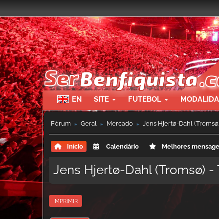
EN
SITE
FUTEBOL
MODALID
Fórum
Geral
Mercado
Jens Hjertø-Dahl (Tromsø)
►
►
►
Início
Calendário
Melhores mensag
Jens Hjertø-Dahl (Tromsø) -
IMPRIMIR