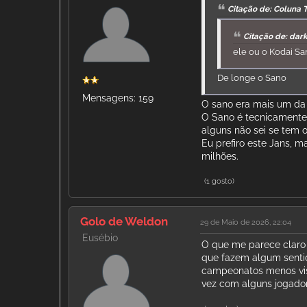
Citação de: Coluna 
Citação de: dar
ele ou o Kodai S
De longe o Sano
Mensagens: 159
O sano era mais um da 
O Sano é tecnicamente 
alguns não sei se tem o
Eu prefiro este Jans, m
milhões.
(1 gosto)
Golo de Weldon
29 de Maio de 2026, 22:04
Eusébio
O que me parece claro 
que fazem algum sentid
campeonatos menos vist
vez com alguns jogador