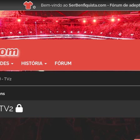
Bem-vindo ao
SerBenfiquista.com - Fórum de adept
ADES
HISTÓRIA
FÓRUM
 - TV2
ens
 TV2