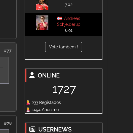
7.02
Andreas
Schjelderup
6.91
Vote também !
#77
ONLINE
1727
233 Registados
1494 Anónimo
#78
USERNEWS