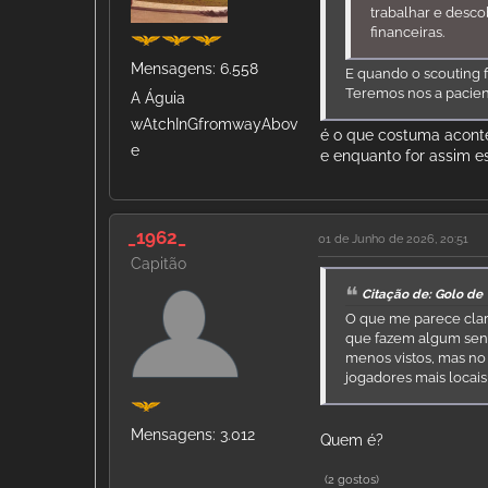
trabalhar e descob
financeiras.
Mensagens: 6.558
E quando o scouting fi
Teremos nos a pacien
A Águia
wAtchInGfromwayAbov
é o que costuma acont
e
e enquanto for assim e
_1962_
01 de Junho de 2026, 20:51
Capitão
Citação de: Golo de
O que me parece cla
que fazem algum sent
menos vistos, mas no 
jogadores mais locai
Mensagens: 3.012
Quem é?
(2 gostos)