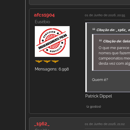
afcs1904
01 de Junho de 2026, 20:55
Eusébio
Citação de: _1962_ 
Citação de: Gol
O que me parece 
nomes que fazem 
campeonatos menos
desta vez com alg
Mensagens: 6.998
Quem é?
Patrick Dippel
(2 gostos)
_1962_
01 de Junho de 2026, 21:02