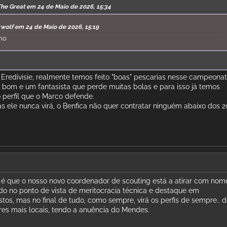
The Great em 24 de Maio de 2026, 15:34
kwolf em 24 de Maio de 2026, 15:19
ano
Eredivisie, realmente temos feito "boas" pescarias nesse campeonato
bom e um fantasista que perde muitas bolas e para isso já temos
 perfil que o Marco defende.
as ele nunca virá, o Benfica não quer contratar ninguém abaixo dos 2
é que o nosso novo coordenador de scouting está a atirar com nom
o no ponto de vista de meritocracia técnica e destaque em
os, mas no final de tudo, como sempre, virá os perfis de sempre.. d
es mais locais, tendo a anuência do Mendes.