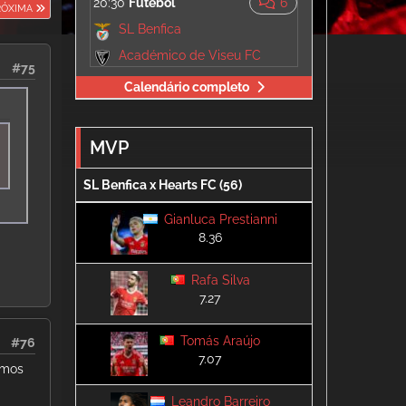
20:30
Futebol
6
RÓXIMA
SL Benfica
Académico de Viseu FC
#75
Calendário completo
MVP
SL Benfica x Hearts FC (56)
Gianluca Prestianni
8.36
Rafa Silva
7.27
Tomás Araújo
#76
7.07
amos
Leandro Barreiro