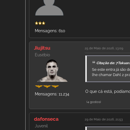
Mensagens: 610
Jiujitsu
25 de Maio de 2026, 13:09
Eusébio
Citação de: 7Takuar
Se este entra já são 
lhe chamar Dahl 2 pr
O que cá está, podíam
Mensagens: 11.234
(4 gostos)
dafonseca
29 de Maio de 2026, 21:53
Juvenil