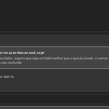
a7 em 25 de Maio de 2026, 12:56
dois Dahls , espero que seja um Dahl melhor que o que já cá está , e vamos
a nao confundir
os dah-lo