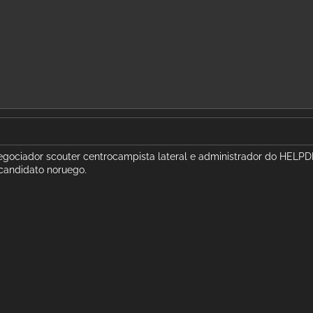
egociador scouter centrocampista lateral e administrador do HELP
o candidato noruego.