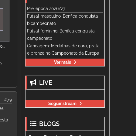
Pré-época 2026/27
Futsal masculino: Benfica conquista
bicampeonato
Futsal feminino: Benfica conquista
campeonato
Canoagem: Medalhas de ouro, prata
...
e bronze no Campeonato da Europa
Ver mais
0
LIVE
#79
Seguir stream
es
esta
BLOGS