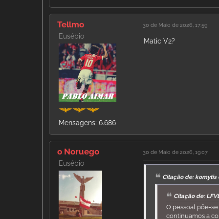
Tellmo
30 de Maio de 2026, 17:59
Eusébio
Matic V2?
Mensagens: 6.686
o Noruego
30 de Maio de 2026, 19:07
Eusébio
Citação de: komytis
Citação de: LFV
O pessoal põe-se 
continuamos a con