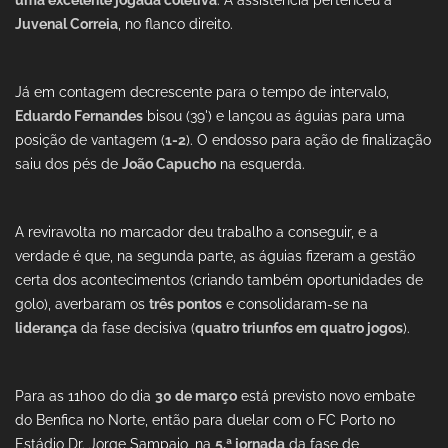
uma excelente jogada coletiva
. A assistência pertenceu a
Juvenal Correia
, no flanco direito.
Já em contagem decrescente para o tempo de intervalo,
Eduardo Fernandes
bisou (39') e lançou as águias para uma
posição de vantagem (
1-2
). O endosso para ação de finalização
saiu dos pés de
João Capucho
na esquerda.
A reviravolta no marcador deu trabalho a conseguir, e a
verdade é que, na segunda parte, as águias fizeram a gestão
certa dos acontecimentos (criando também oportunidades de
golo), averbaram os
três pontos
e consolidaram-se na
liderança
da fase decisiva (
quatro triunfos em quatro jogos
).
Para as 11h00 do dia
30 de março
está previsto novo embate
do Benfica no Norte, então para duelar com o FC Porto no
Estádio Dr. Jorge Sampaio, na
5.ª jornada
da fase de