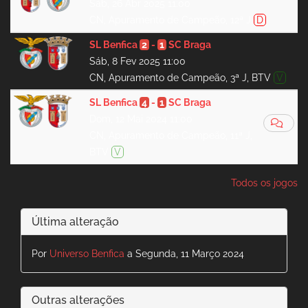
Sáb, 26 Abr 2025 11:00
CN, Apuramento de Campeão, 12ª J
D
SL Benfica
2
-
1
SC Braga
Sáb, 8 Fev 2025 11:00
CN, Apuramento de Campeão, 3ª J, BTV
V
SL Benfica
4
-
1
SC Braga
Dom, 12 Mai 2024 11:00
CN, Apuramento de Campeão, 11ª J,
BTV
V
Todos os jogos
Última alteração
Por
Universo Benfica
a Segunda, 11 Março 2024
Outras alterações