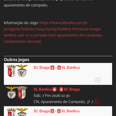
apuramento de campeão.
Informação do Jogo:
https://www.slbenfica.pt/pt-
pt/agora/noticias/2024/03/09/futebol-formacao-braga-
benfica-sub-17-4-jornada-fase-apuramento-de-campeao-
campeonato-nacional
Outros jogos
SC Braga
0
-
1
SL Benfica
Sex, 1 Mai 2026 11:00
CN, Apuramento de Campeão, 12ª J
V
SL Benfica
0
-
1
SC Braga
Sáb, 7 Fev 2026 10:30
CN, Apuramento de Campeão, 3ª J
D
SC Braga
2
-
1
SL Benfica