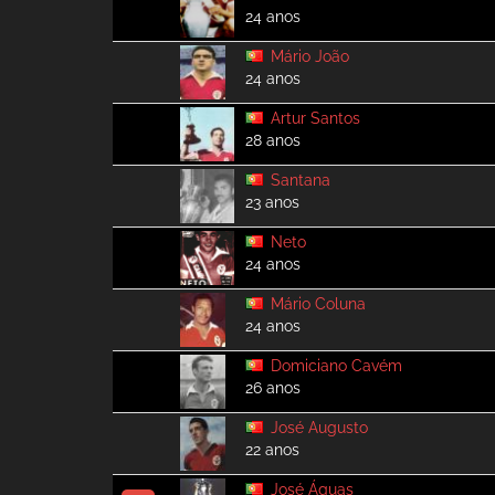
24 anos
Mário João
24 anos
Artur Santos
28 anos
Santana
23 anos
Neto
24 anos
Mário Coluna
24 anos
Domiciano Cavém
26 anos
José Augusto
22 anos
José Águas