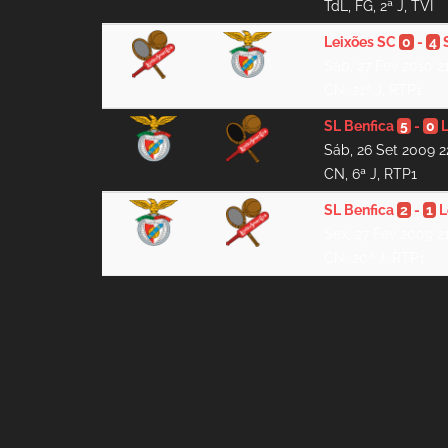
TdL, FG, 2ª J, TVI
Leixões SC
0
-
4
Sáb, 27 Fev 2010 21
CN, 21ª J, RTP1
SL Benfica
5
-
0
Sáb, 26 Set 2009 2
CN, 6ª J, RTP1
SL Benfica
2
-
1
L
Sex, 27 Fev 2009 2
CN, 20ª J, RTP1