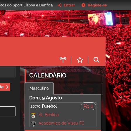
tos do Sport Lisboa e Benfica
.
Entrar
Registe-se
CALENDÁRIO
te
Masculino
Dom, 9 Agosto
20:30
Futebol
6
SL Benfica
Académico de Viseu FC