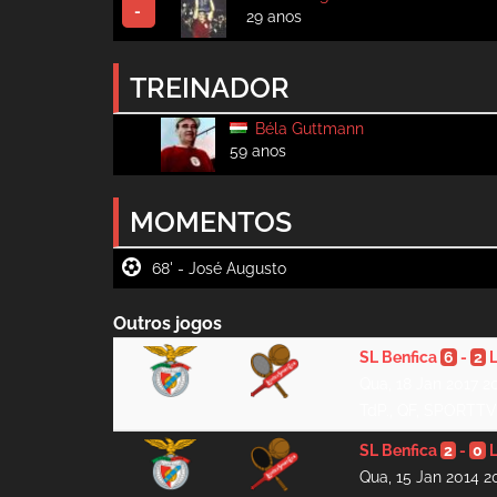
-
29 anos
TREINADOR
Béla Guttmann
59 anos
MOMENTOS
68' -
Outros jogos
SL Benfica
6
-
2
Qua, 18 Jan 2017 2
TdP., QF, SPORTTV
SL Benfica
2
-
0
Qua, 15 Jan 2014 2