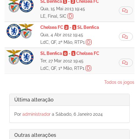
SL Benfica
1
-
2
Chelsea FC
Qua, 15 Mai 2013 19:45
LE, Final, SIC
D
Chelsea FC
2
-
1
SL Benfica
Qua, 4 Abr 2012 19:45
LdC, QF, 2ª Mão, RTP1
D
SL Benfica
0
-
1
Chelsea FC
Ter, 27 Mar 2012 19:45
LdC, QF, 1ª Mão, RTP1
D
Todos os jogos
Última alteração
Por
administrador
a Sábado, 6 Janeiro 2024
Outras alterações