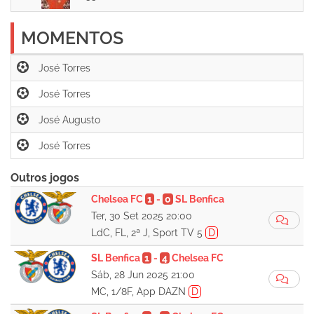
MOMENTOS
Outros jogos
Chelsea FC
1
-
0
SL Benfica
Ter, 30 Set 2025 20:00
LdC, FL, 2ª J, Sport TV 5
D
SL Benfica
1
-
4
Chelsea FC
Sáb, 28 Jun 2025 21:00
MC, 1/8F, App DAZN
D