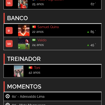
11
25 anos
67 '
BANCO
Samuel Quina
0
22 anos
85 '
Valdo
10
24 anos
45 '
TREINADOR
Toni
42 anos
MOMENTOS
60' -