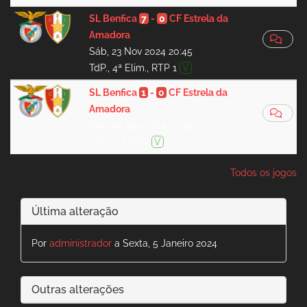
SL Benfica
7
-
0
CF Estrela da
Amadora
Sáb, 23 Nov 2024 20:45
TdP., 4ª Elim., RTP 1
V
SL Benfica
1
-
0
CF Estrela da
Amadora
Sáb, 24 Ago 2024 20:30
CN, 3ª J, BTV
V
Todos os jogos
Última alteração
Por
administrador
a Sexta, 5 Janeiro 2024
Outras alterações