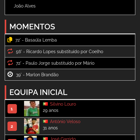
João Alves
MOMENTOS
72' -
56' -
72' -
39' -
EQUIPA INICIAL
Silvino Louro
1
29 anos
António Veloso
2
31 anos
José Garrido