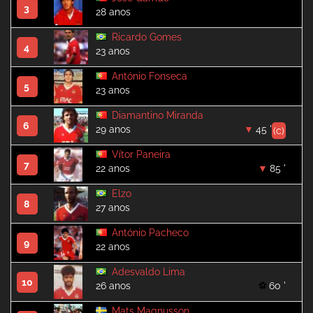
3
28 anos
Ricardo Gomes
4
23 anos
António Fonseca
5
23 anos
Diamantino Miranda
6
29 anos
45 '
(c)
Vítor Paneira
7
22 anos
85 '
Elzo
8
27 anos
António Pacheco
9
22 anos
Adesvaldo Lima
10
26 anos
60 '
Mats Magnusson