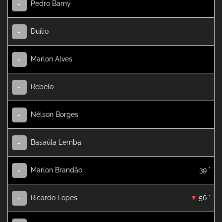
Pedro Barny
-
Duílio
-
Marlon Alves
-
Rebelo
-
Nélson Borges
-
Basaúla Lemba
-
Marlon Brandão
39 '
-
Ricardo Lopes
56 '
-