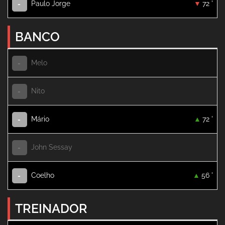
Paulo Jorge
72 '
-
BANCO
Melo
-
Nito
-
Mário
72 '
-
John Sessay
-
Coelho
56 '
-
TREINADOR