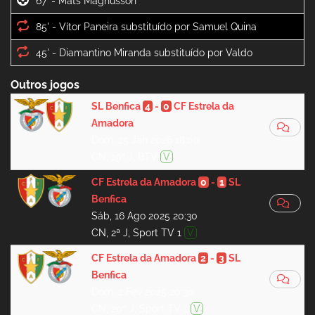
67' -
85' -
45' -
Outros jogos
SL Benfica
4
-
0
CF Estrela da
Amadora
Dom, 25 Jan 2026 18:00
CN, 19ª J, BTV
V
CF Estrela da Amadora
0
-
1
SL
Benfica
Sáb, 16 Ago 2025 20:30
CN, 2ª J, Sport TV 1
V
CF Estrela da Amadora
2
-
3
SL
Benfica
Dom, 2 Fev 2025 20:30
CN, 20ª J, Sport TV 1
V