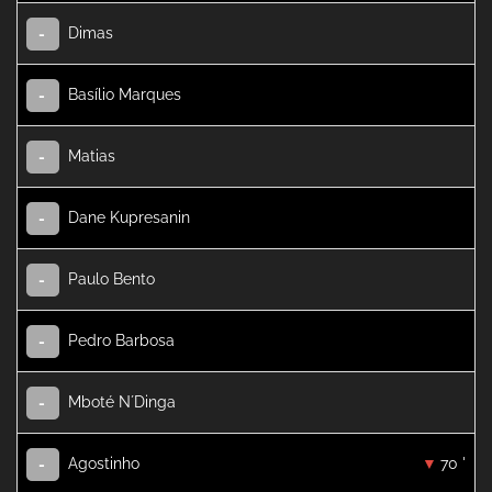
Dimas
-
Basílio Marques
-
Matias
-
Dane Kupresanin
-
Paulo Bento
-
Pedro Barbosa
-
Mboté N´Dinga
-
Agostinho
70 '
-