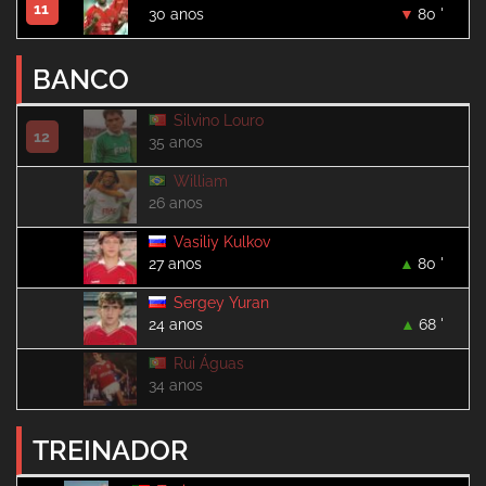
11
30 anos
80 '
BANCO
Silvino Louro
12
35 anos
William
26 anos
Vasiliy Kulkov
27 anos
80 '
Sergey Yuran
24 anos
68 '
Rui Águas
34 anos
TREINADOR