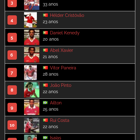
3
33 anos
Hélder Cristóvão
4
23 anos
Daniel Kenedy
5
20 anos
Abel Xavier
6
21 anos
Vítor Paneira
7
28 anos
João Pinto
8
22 anos
Aílton
9
25 anos
Rui Costa
10
22 anos
Isaías