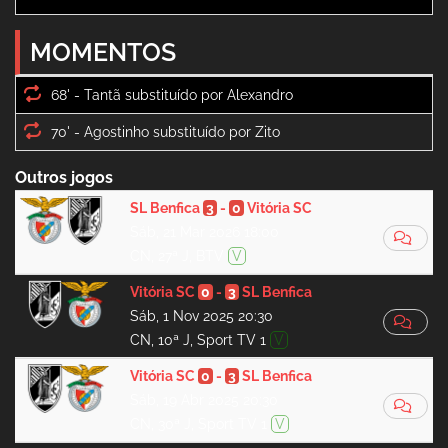
MOMENTOS
68' -
70' -
Outros jogos
SL Benfica
3
-
0
Vitória SC
Sáb, 21 Mar 2026 18:00
CN, 27ª J, BTV
V
Vitória SC
0
-
3
SL Benfica
Sáb, 1 Nov 2025 20:30
CN, 10ª J, Sport TV 1
V
Vitória SC
0
-
3
SL Benfica
Sáb, 19 Abr 2025 20:30
CN, 30ª J, Sport TV 1
V