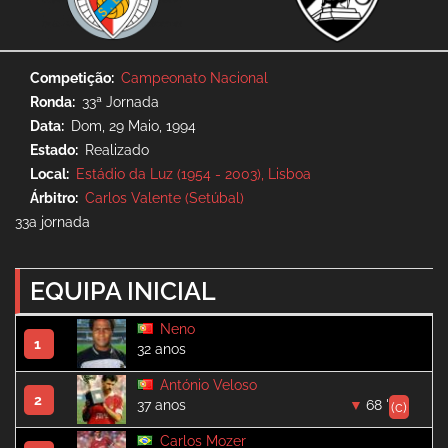
Competição
Campeonato Nacional
Ronda
33ª Jornada
Data
Dom, 29 Maio, 1994
Estado
Realizado
Local
Estádio da Luz (1954 - 2003), Lisboa
Árbitro
Carlos Valente (Setúbal)
33a jornada
EQUIPA INICIAL
Neno
1
32 anos
António Veloso
2
37 anos
68 '
(c)
Carlos Mozer