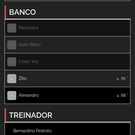
BANCO
Madureira
-
Quim Berto
-
César Vaz
-
Zito
70 '
-
Alexandro
68 '
-
TREINADOR
Bernardino Pedroto