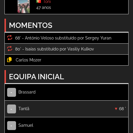
Toni
47 anos
MOMENTOS
68' -
80' -
EQUIPA INICIAL
Brassard
-
Tantã
68 '
-
Samuel
-