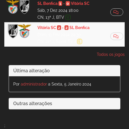
SL Benfica
1
-
0
Vitória SC
Sáb, 7 Dez 2024 18:00
CN, 13ª J, BTV
V
Vitória SC
2
-
2
SL Benfica
Dom, 11 Fev 2024 20:30
CN, 21ª J, Sport TV 1
E
Todos os jogos
Última alteração
Por
administrador
a Sexta, 5 Janeiro 2024
Outras alterações
;