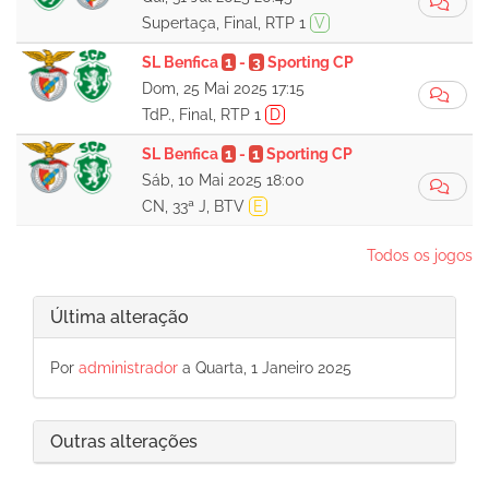
Supertaça, Final, RTP 1
V
SL Benfica
1
-
3
Sporting CP
Dom, 25 Mai 2025 17:15
TdP., Final, RTP 1
D
SL Benfica
1
-
1
Sporting CP
Sáb, 10 Mai 2025 18:00
CN, 33ª J, BTV
E
Todos os jogos
Última alteração
Por
administrador
a Quarta, 1 Janeiro 2025
Outras alterações