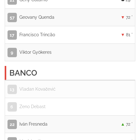
21
Geovany Quenda
72 '
57
Francisco Trincão
81 '
17
Viktor Gyökeres
9
BANCO
Vladan Kovačević
13
Zeno Debast
6
Iván Fresneda
72 '
22