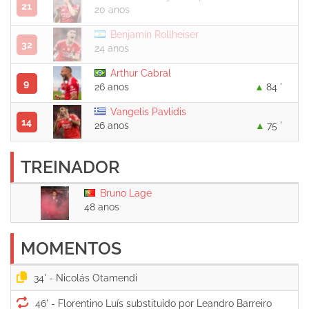
21
20 anos
Benjamín Rollheiser
32
24 anos
Arthur Cabral
9
26 anos
84 '
Vangelis Pavlidis
14
26 anos
75 '
TREINADOR
Bruno Lage
48 anos
MOMENTOS
34' -
46' -