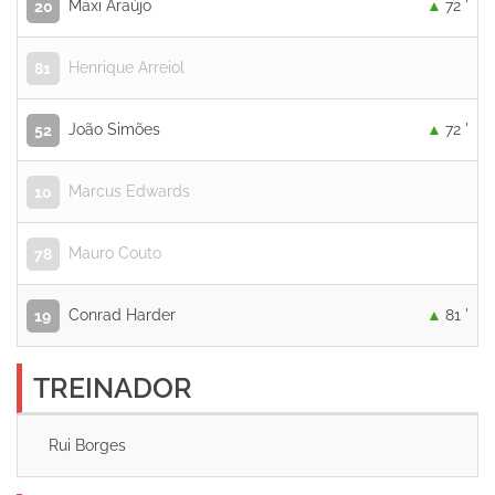
Maxi Araújo
72 '
20
Henrique Arreiol
81
João Simões
72 '
52
Marcus Edwards
10
Mauro Couto
78
Conrad Harder
81 '
19
TREINADOR
Rui Borges