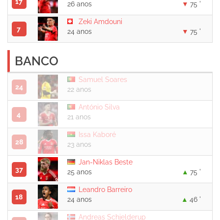
17
26 anos
75 '
Zeki Amdouni
7
24 anos
75 '
BANCO
Samuel Soares
24
22 anos
António Silva
4
21 anos
Issa Kaboré
28
23 anos
Jan-Niklas Beste
37
25 anos
75 '
Leandro Barreiro
18
24 anos
46 '
Andreas Schjelderup