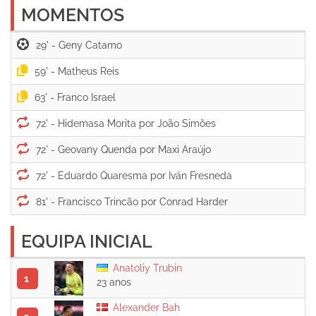
MOMENTOS
29' -
59' -
63' -
72' -
72' -
72' -
81' -
EQUIPA INICIAL
Anatoliy Trubin
1
23 anos
Alexander Bah