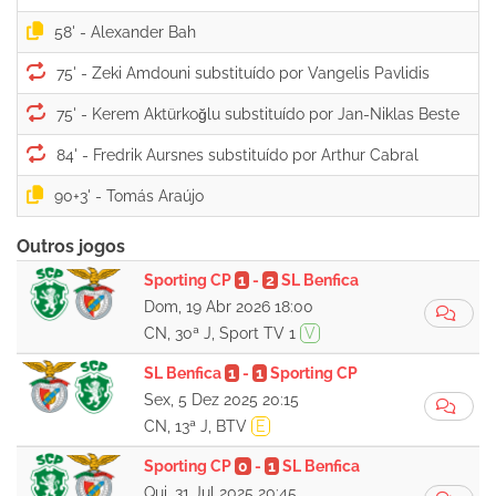
58' -
75' -
75' -
84' -
90+3' -
Outros jogos
Sporting CP
1
-
2
SL Benfica
Dom, 19 Abr 2026 18:00
CN, 30ª J, Sport TV 1
V
SL Benfica
1
-
1
Sporting CP
Sex, 5 Dez 2025 20:15
CN, 13ª J, BTV
E
Sporting CP
0
-
1
SL Benfica
Qui, 31 Jul 2025 20:45