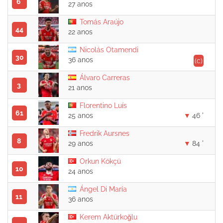
6
27 anos
Tomás Araújo
44
22 anos
Nicolás Otamendi
30
36 anos
(c)
Álvaro Carreras
3
21 anos
Florentino Luís
61
25 anos
46 '
Fredrik Aursnes
8
29 anos
84 '
Orkun Kökçü
10
24 anos
Ángel Di María
11
36 anos
Kerem Aktürkoğlu