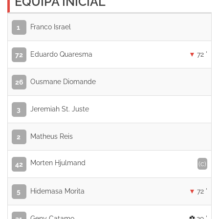
EQUIPA INICIAL
Franco Israel
1
Eduardo Quaresma
72 '
72
Ousmane Diomande
26
Jeremiah St. Juste
3
Matheus Reis
2
Morten Hjulmand
(c)
42
Hidemasa Morita
72 '
5
Geny Catamo
29 '