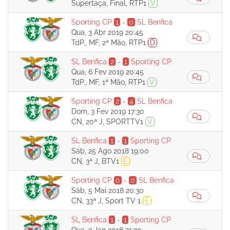
Supertaça, Final, RTP1
V
Sporting CP
1
-
0
SL Benfica
Qua, 3 Abr 2019 20:45
TdP., MF, 2ª Mão, RTP1
D
SL Benfica
2
-
1
Sporting CP
Qua, 6 Fev 2019 20:45
TdP., MF, 1ª Mão, RTP1
V
Sporting CP
2
-
4
SL Benfica
Dom, 3 Fev 2019 17:30
CN, 20ª J, SPORTTV1
V
SL Benfica
1
-
1
Sporting CP
Sáb, 25 Ago 2018 19:00
CN, 3ª J, BTV1
E
Sporting CP
0
-
0
SL Benfica
Sáb, 5 Mai 2018 20:30
CN, 33ª J, Sport TV 1
E
SL Benfica
1
-
1
Sporting CP