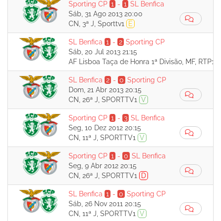
Sporting CP
1
-
1
SL Benfica
Sáb, 31 Ago 2013 20:00
CN, 3ª J, Sporttv1
E
SL Benfica
1
-
2
Sporting CP
Sáb, 20 Jul 2013 21:15
AF Lisboa Taça de Honra 1ª Divisão, MF, RTP1
SL Benfica
2
-
0
Sporting CP
Dom, 21 Abr 2013 20:15
CN, 26ª J, SPORTTV1
V
Sporting CP
1
-
3
SL Benfica
Seg, 10 Dez 2012 20:15
CN, 11ª J, SPORTTV1
V
Sporting CP
1
-
0
SL Benfica
Seg, 9 Abr 2012 20:15
CN, 26ª J, SPORTTV1
D
SL Benfica
1
-
0
Sporting CP
Sáb, 26 Nov 2011 20:15
CN, 11ª J, SPORTTV1
V