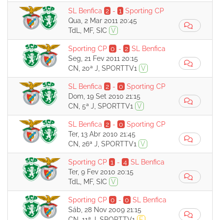
SL Benfica
2
-
1
Sporting CP
Qua, 2 Mar 2011 20:45
TdL, MF, SIC
V
Sporting CP
0
-
2
SL Benfica
Seg, 21 Fev 2011 20:15
CN, 20ª J, SPORTTV1
V
SL Benfica
2
-
0
Sporting CP
Dom, 19 Set 2010 21:15
CN, 5ª J, SPORTTV1
V
SL Benfica
2
-
0
Sporting CP
Ter, 13 Abr 2010 21:45
CN, 26ª J, SPORTTV1
V
Sporting CP
1
-
4
SL Benfica
Ter, 9 Fev 2010 20:15
TdL, MF, SIC
V
Sporting CP
0
-
0
SL Benfica
Sáb, 28 Nov 2009 21:15
CN, 11ª J, SPORTTV1
E