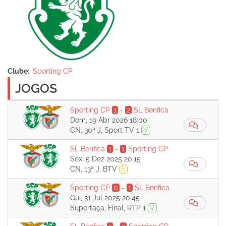
Clube
Sporting CP
JOGOS
Sporting CP
1
-
2
SL Benfica
Dom, 19 Abr 2026 18:00
CN, 30ª J, Sport TV 1
V
SL Benfica
1
-
1
Sporting CP
Sex, 5 Dez 2025 20:15
CN, 13ª J, BTV
E
Sporting CP
0
-
1
SL Benfica
Qui, 31 Jul 2025 20:45
Supertaça, Final, RTP 1
V