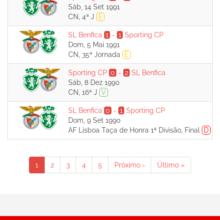
Sáb, 14 Set 1991
CN, 4ª J
E
SL Benfica
1
-
1
Sporting CP
Dom, 5 Mai 1991
CN, 35ª Jornada
E
Sporting CP
0
-
2
SL Benfica
Sáb, 8 Dez 1990
CN, 16ª J
V
SL Benfica
0
-
1
Sporting CP
Dom, 9 Set 1990
AF Lisboa Taça de Honra 1ª Divisão, Final
D
Paginação
Página
1
Page
2
Page
3
Page
4
Page
5
Próxima
Próximo ›
Última
Último »
atual
página
página