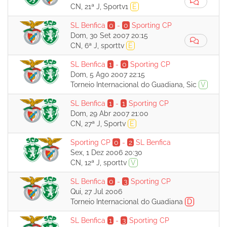
CN, 21ª J, Sportv1
E
SL Benfica
0
-
0
Sporting CP
Dom, 30 Set 2007 20:15
CN, 6ª J, sporttv
E
SL Benfica
1
-
0
Sporting CP
Dom, 5 Ago 2007 22:15
Torneio Internacional do Guadiana, Sic
V
SL Benfica
1
-
1
Sporting CP
Dom, 29 Abr 2007 21:00
CN, 27ª J, Sportv
E
Sporting CP
0
-
2
SL Benfica
Sex, 1 Dez 2006 20:30
CN, 12ª J, sporttv
V
SL Benfica
0
-
3
Sporting CP
Qui, 27 Jul 2006
Torneio Internacional do Guadiana
D
SL Benfica
1
-
3
Sporting CP