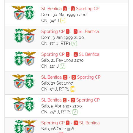
SL Benfica
3
-
3
Sporting CP
Dom, 30 Mai 1999 17:00
CN, 34ª J
E
Sporting CP
1
-
2
SL Benfica
Dom, 3 Jan 1999 21:00
CN, 17ª J, RTP1
V
Sporting CP
1
-
4
SL Benfica
Sáb, 21 Fev 1998 21:30
CN, 22ª J
V
SL Benfica
0
-
0
Sporting CP
Sáb, 27 Set 1997
CN, 5ª J, RTP1
E
SL Benfica
1
-
0
Sporting CP
Sáb, 5 Abr 1997 21:30
CN, 25ª J, RTP1
V
Sporting CP
1
-
0
SL Benfica
Sáb, 26 Out 1996