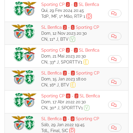
Sporting CP
2
-
1
SL Benfica
Qui, 29 Fev 2024 20:45
TdP., MF, 1ª Mão, RTP 1
D
SL Benfica
2
-
1
Sporting CP
Dom, 12 Nov 2023 20:30
CN, 11ª J, BTV
V
Sporting CP
2
-
2
SL Benfica
Dom, 21 Mai 2023 20:30
CN, 33ª J, SPORTTV1
E
SL Benfica
2
-
2
Sporting CP
Dom, 15 Jan 2023 18:00
CN, 16ª J, BTV
E
Sporting CP
0
-
2
SL Benfica
Dom, 17 Abr 2022 20:30
CN, 30ª J, SPORTTV1
V
SL Benfica
1
-
2
Sporting CP
Sáb, 29 Jan 2022 19:45
TdL, Final, SIC
D