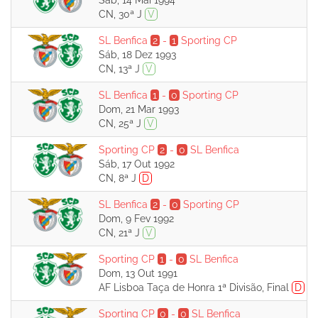
Sáb, 14 Mai 1994
CN, 30ª J
V
SL Benfica
2
-
1
Sporting CP
Sáb, 18 Dez 1993
CN, 13ª J
V
SL Benfica
1
-
0
Sporting CP
Dom, 21 Mar 1993
CN, 25ª J
V
Sporting CP
2
-
0
SL Benfica
Sáb, 17 Out 1992
CN, 8ª J
D
SL Benfica
2
-
0
Sporting CP
Dom, 9 Fev 1992
CN, 21ª J
V
Sporting CP
1
-
0
SL Benfica
Dom, 13 Out 1991
AF Lisboa Taça de Honra 1ª Divisão, Final
D
Sporting CP
0
-
0
SL Benfica