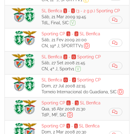
SL Benfica
1
-
1
(3 - 2 g.p.)
Sporting CP
Sáb, 21 Mar 2009 19:45
TdL, Final, SIC
V
Sporting CP
3
-
2
SL Benfica
Sáb, 21 Fev 2009 20:00
CN, 19ª J, SPORTTV1
D
SL Benfica
2
-
0
Sporting CP
Sáb, 27 Set 2008 21:45
CN, 4ª J, Sportv1
V
SL Benfica
0
-
2
Sporting CP
Dom, 27 Jul 2008 22:15
Torneio Internacional do Guadiana, SIC
D
Sporting CP
5
-
3
SL Benfica
Qua, 16 Abr 2008 21:30
TdP., MF, SIC
D
Sporting CP
1
-
1
SL Benfica
Dom, 2 Mar 2008 20:30