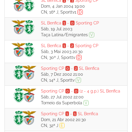
SL Benfica
1
-
3
Sporting CP
Dom, 4 Jan 2004 19:00
CN, 16ª J, Sporttv1
D
SL Benfica
1
-
0
Sporting CP
Sáb, 19 Jul 2003
Taça Latina/Emigrantes
V
SL Benfica
1
-
2
Sporting CP
Sáb, 3 Mai 2003 20:30
CN, 30ª J, Sporttv
D
Sporting CP
0
-
2
SL Benfica
Sáb, 7 Dez 2002 21:00
CN, 14ª J, Sporttv
V
Sporting CP
0
-
0
(2 - 4 g.p.)
SL Benfica
Sáb, 27 Jul 2002 22:00
Torneio da Superbola
V
Sporting CP
1
-
1
SL Benfica
Dom, 21 Abr 2002 20:30
CN, 32ª J
E