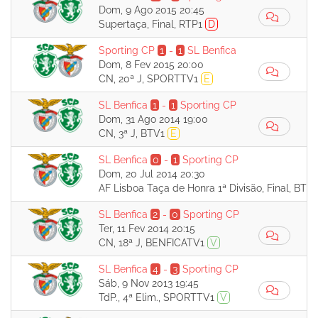
Dom, 9 Ago 2015 20:45
Supertaça, Final, RTP1
D
Sporting CP
1
-
1
SL Benfica
Dom, 8 Fev 2015 20:00
CN, 20ª J, SPORTTV1
E
SL Benfica
1
-
1
Sporting CP
Dom, 31 Ago 2014 19:00
CN, 3ª J, BTV1
E
SL Benfica
0
-
1
Sporting CP
Dom, 20 Jul 2014 20:30
AF Lisboa Taça de Honra 1ª Divisão, Final, BTV
SL Benfica
2
-
0
Sporting CP
Ter, 11 Fev 2014 20:15
CN, 18ª J, BENFICATV1
V
SL Benfica
4
-
3
Sporting CP
Sáb, 9 Nov 2013 19:45
TdP., 4ª Elim., SPORTTV1
V