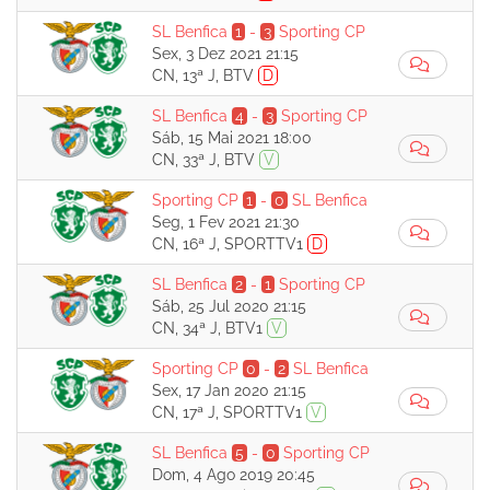
SL Benfica
1
-
3
Sporting CP
Sex, 3 Dez 2021 21:15
CN, 13ª J, BTV
D
SL Benfica
4
-
3
Sporting CP
Sáb, 15 Mai 2021 18:00
CN, 33ª J, BTV
V
Sporting CP
1
-
0
SL Benfica
Seg, 1 Fev 2021 21:30
CN, 16ª J, SPORTTV1
D
SL Benfica
2
-
1
Sporting CP
Sáb, 25 Jul 2020 21:15
CN, 34ª J, BTV1
V
Sporting CP
0
-
2
SL Benfica
Sex, 17 Jan 2020 21:15
CN, 17ª J, SPORTTV1
V
SL Benfica
5
-
0
Sporting CP
Dom, 4 Ago 2019 20:45