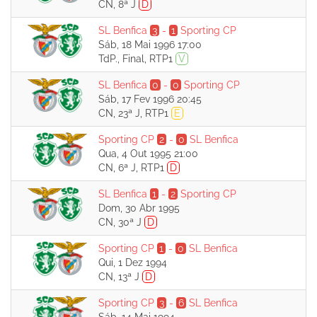
CN, 8ª J
D
SL Benfica
3
-
1
Sporting CP
Sáb, 18 Mai 1996 17:00
TdP., Final, RTP1
V
SL Benfica
0
-
0
Sporting CP
Sáb, 17 Fev 1996 20:45
CN, 23ª J, RTP1
E
Sporting CP
2
-
0
SL Benfica
Qua, 4 Out 1995 21:00
CN, 6ª J, RTP1
D
SL Benfica
1
-
2
Sporting CP
Dom, 30 Abr 1995
CN, 30ª J
D
Sporting CP
1
-
0
SL Benfica
Qui, 1 Dez 1994
CN, 13ª J
D
Sporting CP
3
-
6
SL Benfica