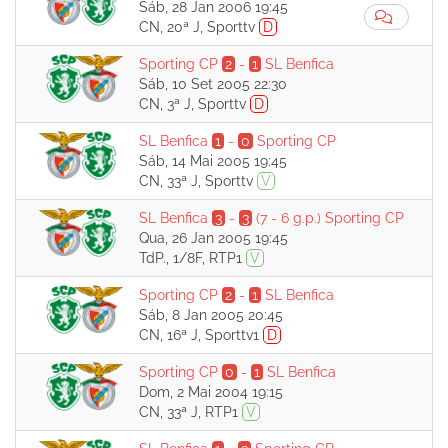
Sáb, 28 Jan 2006 19:45
CN, 20ª J, Sporttv
D
Sporting CP
2
-
1
SL Benfica
Sáb, 10 Set 2005 22:30
CN, 3ª J, Sporttv
D
SL Benfica
1
-
0
Sporting CP
Sáb, 14 Mai 2005 19:45
CN, 33ª J, Sporttv
V
SL Benfica
3
-
3
(7 - 6 g.p.)
Sporting CP
Qua, 26 Jan 2005 19:45
TdP., 1/8F, RTP1
V
Sporting CP
2
-
1
SL Benfica
Sáb, 8 Jan 2005 20:45
CN, 16ª J, Sporttv1
D
Sporting CP
0
-
1
SL Benfica
Dom, 2 Mai 2004 19:15
CN, 33ª J, RTP1
V