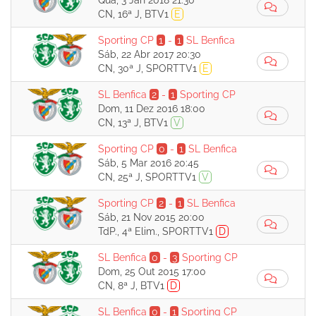
Qua, 3 Jan 2018 21:30
CN, 16ª J, BTV1
E
Sporting CP
1
-
1
SL Benfica
Sáb, 22 Abr 2017 20:30
CN, 30ª J, SPORTTV1
E
SL Benfica
2
-
1
Sporting CP
Dom, 11 Dez 2016 18:00
CN, 13ª J, BTV1
V
Sporting CP
0
-
1
SL Benfica
Sáb, 5 Mar 2016 20:45
CN, 25ª J, SPORTTV1
V
Sporting CP
2
-
1
SL Benfica
Sáb, 21 Nov 2015 20:00
TdP., 4ª Elim., SPORTTV1
D
SL Benfica
0
-
3
Sporting CP
Dom, 25 Out 2015 17:00
CN, 8ª J, BTV1
D
SL Benfica
0
-
1
Sporting CP