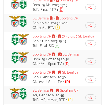
SL Benfica
1
-
3
Sporting CP
Dom, 25 Mai 2025 17:15
TdP., Final, RTP 1
D
SL Benfica
1
-
1
Sporting CP
Sáb, 10 Mai 2025 18:00
CN, 33ª J, BTV
E
Sporting CP
1
-
1
(6 - 7 g.p.)
SL Benfica
Sáb, 11 Jan 2025 19:45
TdL, Final, SIC
V
Sporting CP
1
-
0
SL Benfica
Dom, 29 Dez 2024 20:30
CN, 16ª J, Sport TV 1
D
Sporting CP
2
-
1
SL Benfica
Sáb, 6 Abr 2024 20:30
CN, 28ª J, Sport TV 1
D
SL Benfica
2
-
2
Sporting CP
Ter, 2 Abr 2024 20:45
TdP., MF, 2ª Mão, RTP 1
E