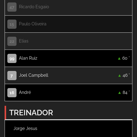
Ricardo Esgaio
47
Paulo Oliveira
15
Elias
22
Alan Ruiz
60 '
99
Joel Campbell
46 '
7
André
84 '
16
TREINADOR
Jorge Jesus