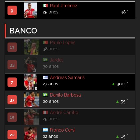
Raúl Jiménez
9
25 anos
48 '
BANCO
Paulo Lopes
13
38 anos
Jardel
33
30 anos
Andreas Samaris
7
27 anos
90+1 '
Danilo Barbosa
37
20 anos
55 '
André Carrillo
15
25 anos
Franco Cervi
22
22 anos
65 '