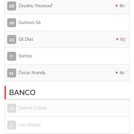
Zaydou Youssouf
80 '
28
Gustavo Sá
20
Gil Dias
63 '
23
Sorriso
7
Óscar Aranda
80 '
11
BANCO
Gabriel Cabral
22
Leo Realpe
3