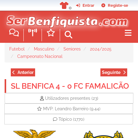
Passar
Entrar
Registe-se
para
o
conteúdo
principal
Futebol
Masculino
Seniores
2024/2025
Campeonato Nacional
Anterior
Seguinte
SL BENFICA 4 - 0 FC FAMALICÃO
Utilizadores presentes
(23)
MVP: Leandro Barreiro
(9.44)
Tópico
(1770)