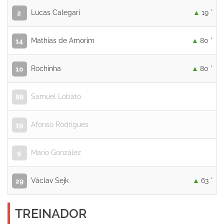
Lucas Calegari
19 '
2
Mathias de Amorim
80 '
14
Rochinha
80 '
10
Samuel Lobato
88
Afonso Rodrigues
19
Mario González
9
Václav Sejk
63 '
29
TREINADOR