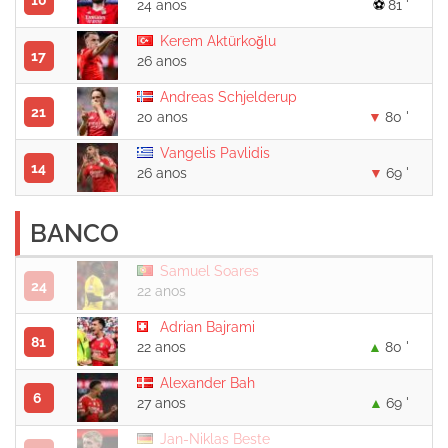
10
24 anos
81 '
Kerem Aktürkoğlu
17
26 anos
Andreas Schjelderup
21
20 anos
80 '
Vangelis Pavlidis
14
26 anos
69 '
BANCO
Samuel Soares
24
22 anos
Adrian Bajrami
81
22 anos
80 '
Alexander Bah
6
27 anos
69 '
Jan-Niklas Beste