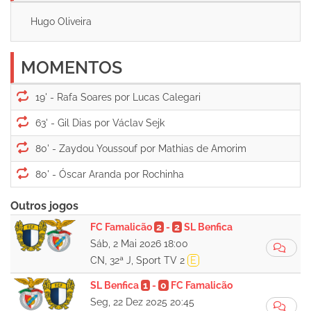
Hugo Oliveira
MOMENTOS
19' -
63' -
80' -
80' -
Outros jogos
FC Famalicão
2
-
2
SL Benfica
Sáb, 2 Mai 2026 18:00
CN, 32ª J, Sport TV 2
E
SL Benfica
1
-
0
FC Famalicão
Seg, 22 Dez 2025 20:45