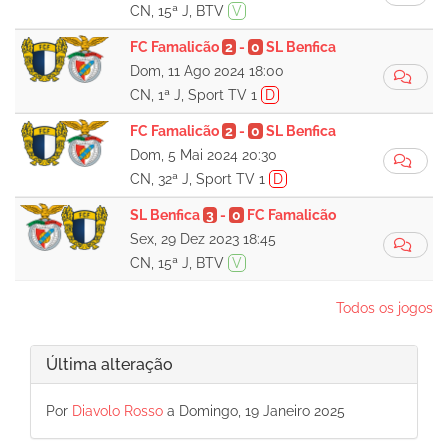
CN, 15ª J, BTV
V
FC Famalicão
2
-
0
SL Benfica
Dom, 11 Ago 2024 18:00
CN, 1ª J, Sport TV 1
D
FC Famalicão
2
-
0
SL Benfica
Dom, 5 Mai 2024 20:30
CN, 32ª J, Sport TV 1
D
SL Benfica
3
-
0
FC Famalicão
Sex, 29 Dez 2023 18:45
CN, 15ª J, BTV
V
Todos os jogos
Última alteração
Por
Diavolo Rosso
a Domingo, 19 Janeiro 2025