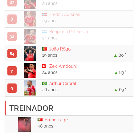
37
26 anos
Fredrik Aursnes
8
29 anos
Benjamín Rollheiser
32
24 anos
João Rêgo
84
19 anos
80 '
Zeki Amdouni
7
24 anos
83 '
Arthur Cabral
9
26 anos
69 '
TREINADOR
Bruno Lage
48 anos