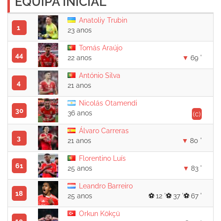
EQUIPA INICIAL
Anatoliy Trubin
1
23 anos
Tomás Araújo
44
22 anos
69 '
António Silva
4
21 anos
Nicolás Otamendi
30
36 anos
(c)
Álvaro Carreras
3
21 anos
80 '
Florentino Luís
61
25 anos
83 '
Leandro Barreiro
18
25 anos
12 '
37 '
67 '
Orkun Kökçü