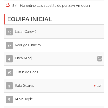
83' -
EQUIPA INICIAL
Lazar Carević
25
Rodrigo Pinheiro
17
Enea Mihaj
(c)
4
Justin de Haas
16
Rafa Soares
19 '
5
Mirko Topić
8