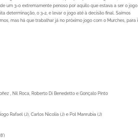
s de um 3-0 extremamente penoso por aquilo que estava a ser o jogo
 determinação, o 3-2, e levar o jogo até à decisão final. Saímos
íamos, mas há que trabalhar já no próximo jogo com o Murches, para i
ñez , Nil Roca, Roberto Di Benedetto e Gonçalo Pinto
go Rafael (J), Carlos Nicolía (J) e Pol Manrubia (J)
8')