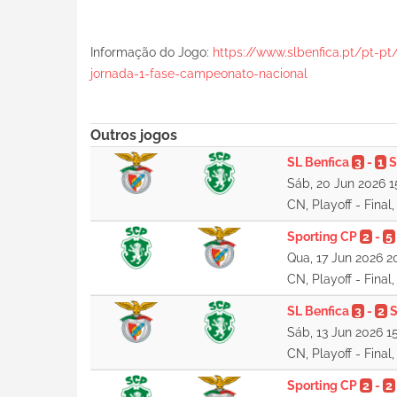
Informação do Jogo:
https://www.slbenfica.pt/pt-p
jornada-1-fase-campeonato-nacional
Outros jogos
SL Benfica
3
-
1
S
Sáb, 20 Jun 2026 1
CN, Playoff - Final
Sporting CP
2
-
5
Qua, 17 Jun 2026 2
CN, Playoff - Final
SL Benfica
3
-
2
S
Sáb, 13 Jun 2026 1
CN, Playoff - Final,
Sporting CP
2
-
2