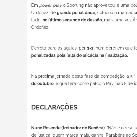
Em
power play
o Sporting não aproveitou, e uma bol
Ordoñez, de
grande penalidade
, colocou o marcado
tudo,
no último segundo do desafio
, mais uma vez Â
Ordoñez.
Derrota para as águias, por
3-2,
num dérbi em que fo
penalizadas pela falta de eficácia na finalização.
Na próxima jornada desta fase da competição, a 5.ª,
de outubro
, e que terá como palco o Pavilhão Fideli
DECLARAÇÕES
Nuno Resende (treinador do Benfica)
: "Não é o resu
de justiça, quem marca mais, ganha. Parabéns ao Sp