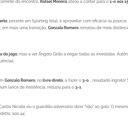
 corrente do encontro,
Rafael Moreira
atirou a contar para o
1-0 aos 15
erto
, perante um Sporting letal, a aproveitar com eficácia os poucos
'
, em mais uma transição,
Gonzalo Romero
rematou de meia distânci
a do jogo
, mas a ver Ângelo Girão a negar todas as investidas. Autên
uências.
com
Gonzalo Romero
, no
livre direto
, a fazer o
3-0
... resultado ingrato
 num lance de insistência, reduziu para o
3-1
.
, Carlos Nicolía viu o guardião adversário dizer "não" ao golo. O mesm
etto, aos 44'.