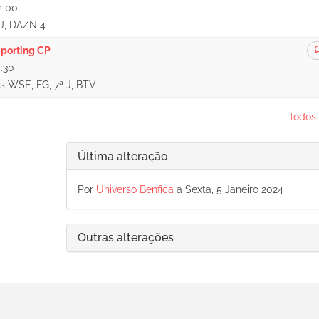
1:00
 J, DAZN 4
porting CP
0:30
 WSE, FG, 7ª J, BTV
Todos 
Última alteração
Por
Universo Benfica
a Sexta, 5 Janeiro 2024
Outras alterações