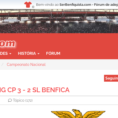
Bem-vindo ao
SerBenfiquista.com - Fórum de adep
ADES
HISTÓRIA
FÓRUM
Campeonato Nacional
Seguin
G CP 3 - 2 SL BENFICA
Tópico
(172)