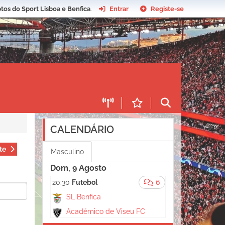
tos do Sport Lisboa e Benfica
.
Entrar
Registe-se
CALENDÁRIO
te
Masculino
Dom, 9 Agosto
20:30
Futebol
6
SL Benfica
Académico de Viseu FC