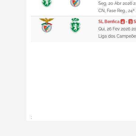
Seg, 20 Abr 2026 2
CN, Fase Reg., 24ª
SL Benfica
4
-
3
S
Qui, 26 Fev 2026 2
Liga dos Campeões
;