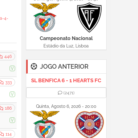
a-4-
Campeonato Nacional
Estádio da Luz, Lisboa
446
JOGO ANTERIOR
V
SL BENFICA 6 - 1 HEARTS FC
333
(2471)
V
Quinta, Agosto 6, 2026 - 20:00
186
V
114