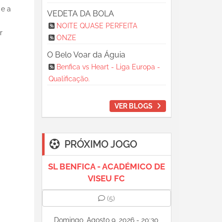
 e a
VEDETA DA BOLA
NOITE QUASE PERFEITA
r
ONZE
O Belo Voar da Águia
Benfica vs Heart - Liga Europa -
Qualificação.
VER BLOGS
PRÓXIMO JOGO
SL BENFICA - ACADÉMICO DE
VISEU FC
(5)
Domingo, Agosto 9, 2026 - 20:30