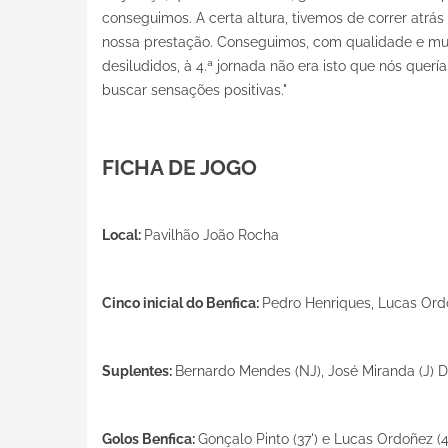
conseguimos. A certa altura, tivemos de correr atrá
nossa prestação. Conseguimos, com qualidade e muita
desiludidos, à 4.ª jornada não era isto que nós quer
buscar sensações positivas."
FICHA DE JOGO
Local:
Pavilhão João Rocha
Cinco inicial do Benfica:
Pedro Henriques, Lucas Ordo
Suplentes:
Bernardo Mendes (NJ), José Miranda (J) Dio
Golos Benfica:
Gonçalo Pinto (37') e Lucas Ordoñez (4