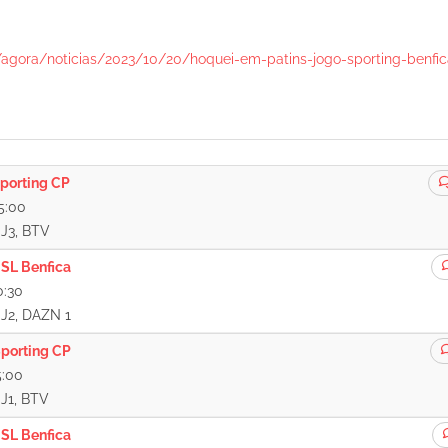
t/agora/noticias/2023/10/20/hoquei-em-patins-jogo-sporting-benfic
porting CP
5:00
, J3, BTV
SL Benfica
0:30
, J2, DAZN 1
porting CP
5:00
 J1, BTV
SL Benfica