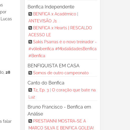
as
Benfica Independente
 por
BENFICA x Académico |
 Lucas
ANTEVISÃO J1
BENFICA x Hearts | RESCALDO
ACESSO LE
Sakis Psarras é o novo treinador -
#vóleibenfica #ModalidadesBenfica
#Benfica
BENFIQUISTA EM CASA
do,
28
Somos de outro campeonato
Canto do Benfica
T2, Ep. 3 | O coração que bate na
Luz
Bruno Francisco - Benfica em
Análise
PRESTIANNI MOSTRA-SE A
 falar
MARCO SILVA E BENFICA GOLEIA!