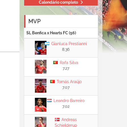
Calendário completo
MVP
SL Benfica x Hearts FC (56)
Gianluca Prestianni
8.36
Rafa Silva
7.27
Tomás Araújo
7.07
Leandro Barreiro
7.02
Andreas
Schjelderup