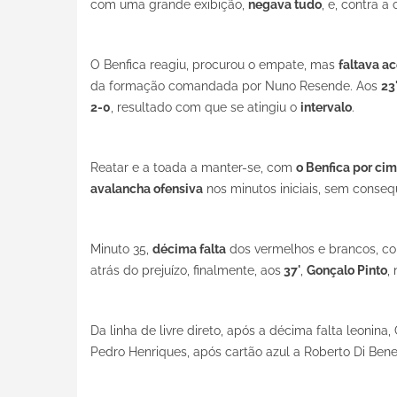
com uma grande exibição,
negava tudo
, e, contra a
O Benfica reagiu, procurou o empate, mas
faltava ac
da formação comandada por Nuno Resende. Aos
23
2-0
, resultado com que se atingiu o
intervalo
.
Reatar e a toada a manter-se, com
o Benfica por cim
avalancha ofensiva
nos minutos iniciais, sem conseq
Minuto 35,
décima falta
dos vermelhos e brancos, 
atrás do prejuízo, finalmente, aos
37'
,
Gonçalo Pinto
,
Da linha de livre direto, após a décima falta leonina
Pedro Henriques, após cartão azul a Roberto Di Bened