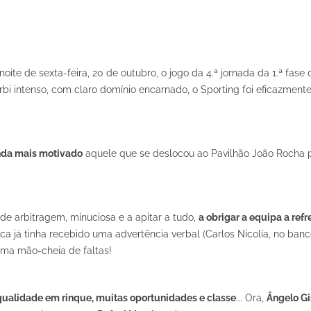
oite de sexta-feira, 20 de outubro, o jogo da 4.ª jornada da 1.ª fase 
 intenso, com claro domínio encarnado, o Sporting foi eficazmente 
nda mais motivado
aquele que se deslocou ao Pavilhão João Rocha p
de arbitragem, minuciosa e a apitar a tudo,
a obrigar a equipa a refr
a já tinha recebido uma advertência verbal (Carlos Nicolía, no banc
 uma mão-cheia de faltas!
ualidade em rinque, muitas oportunidades e classe
... Ora,
Ângelo Gi