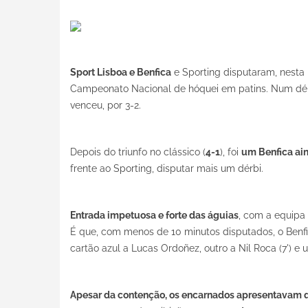
Sport Lisboa e Benfica
e Sporting disputaram, nesta n
Campeonato Nacional de hóquei em patins. Num dérbi
venceu, por 3-2.
Depois do triunfo no clássico (
4-1
), foi
um Benfica ai
frente ao Sporting, disputar mais um dérbi.
Entrada impetuosa e forte das águias
, com a equipa 
É que, com menos de 10 minutos disputados, o Benfic
cartão azul a Lucas Ordoñez, outro a Nil Roca (7') e
Apesar da contenção, os encarnados apresentavam q