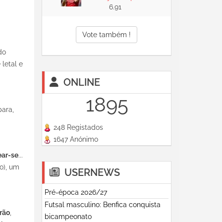
6.91
Vote também !
do
letal e
ONLINE
1895
ara,
248 Registados
1647 Anónimo
ear-se
...
o), um
USERNEWS
Pré-época 2026/27
Futsal masculino: Benfica conquista
rão
,
bicampeonato