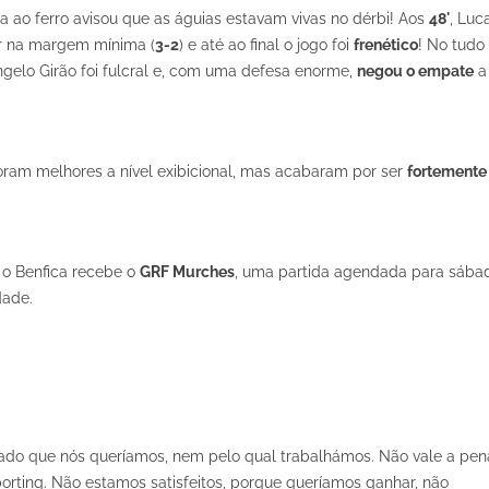
a ao ferro avisou que as águias estavam vivas no dérbi! Aos
48'
, Luc
r na margem mínima (
3-2
) e até ao final o jogo foi
frenético
! No tudo
ngelo Girão foi fulcral e, com uma defesa enorme,
negou o empate
a
ram melhores a nível exibicional, mas acabaram por ser
fortemente
 o Benfica recebe o
GRF Murches
, uma partida agendada para sába
dade.
ltado que nós queríamos, nem pelo qual trabalhámos. Não vale a pena
orting. Não estamos satisfeitos, porque queríamos ganhar, não