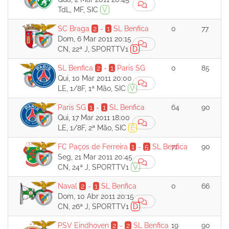
TdL, MF, SIC
V
SC Braga
2
-
1
SL Benfica
0
77
Dom, 6 Mar 2011 20:15
CN, 22ª J, SPORTTV1
D
SL Benfica
2
-
1
Paris SG
0
85
Qui, 10 Mar 2011 20:00
LE, 1/8F, 1ª Mão, SIC
V
Paris SG
1
-
1
SL Benfica
64
90
Qui, 17 Mar 2011 18:00
LE, 1/8F, 2ª Mão, SIC
E
FC Paços de Ferreira
1
-
5
SL Benfica
71
90
Seg, 21 Mar 2011 20:45
CN, 24ª J, SPORTTV1
V
Naval
2
-
1
SL Benfica
0
66
Dom, 10 Abr 2011 20:15
CN, 26ª J, SPORTTV1
D
PSV Eindhoven
2
-
2
SL Benfica
19
90