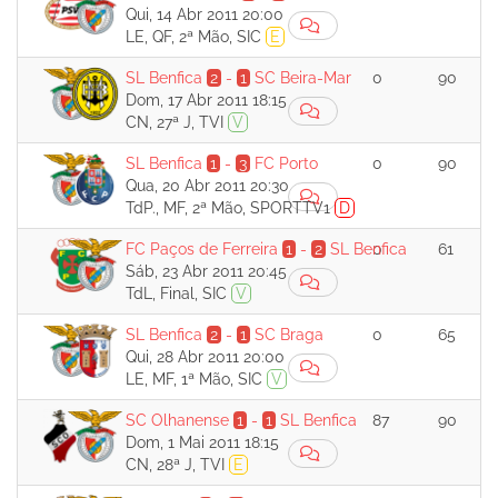
Qui, 14 Abr 2011 20:00
LE, QF, 2ª Mão, SIC
E
SL Benfica
2
-
1
SC Beira-Mar
0
90
Dom, 17 Abr 2011 18:15
CN, 27ª J, TVI
V
SL Benfica
1
-
3
FC Porto
0
90
Qua, 20 Abr 2011 20:30
TdP., MF, 2ª Mão, SPORTTV1
D
FC Paços de Ferreira
1
-
2
SL Benfica
0
61
Sáb, 23 Abr 2011 20:45
TdL, Final, SIC
V
SL Benfica
2
-
1
SC Braga
0
65
Qui, 28 Abr 2011 20:00
LE, MF, 1ª Mão, SIC
V
SC Olhanense
1
-
1
SL Benfica
87
90
Dom, 1 Mai 2011 18:15
CN, 28ª J, TVI
E