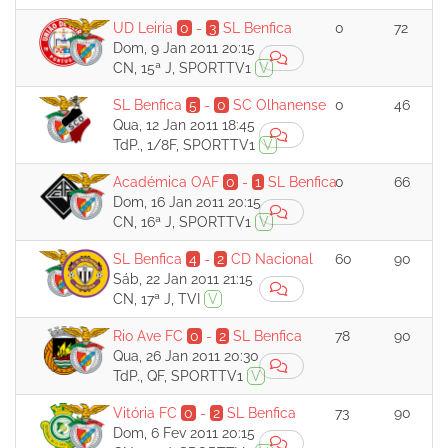
UD Leiria
0
-
3
SL Benfica
0
72
Dom, 9 Jan 2011 20:15
CN, 15ª J, SPORTTV1
V
SL Benfica
5
-
0
SC Olhanense
0
46
Qua, 12 Jan 2011 18:45
TdP., 1/8F, SPORTTV1
V
Académica OAF
0
-
1
SL Benfica
0
66
Dom, 16 Jan 2011 20:15
CN, 16ª J, SPORTTV1
V
SL Benfica
4
-
2
CD Nacional
60
90
Sáb, 22 Jan 2011 21:15
CN, 17ª J, TVI
V
Rio Ave FC
0
-
2
SL Benfica
78
90
Qua, 26 Jan 2011 20:30
TdP., QF, SPORTTV1
V
Vitória FC
0
-
2
SL Benfica
73
90
Dom, 6 Fev 2011 20:15