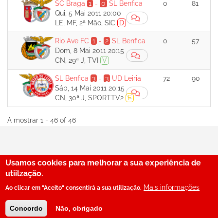
SC Braga
1
-
0
SL Benfica
0
81
Qui, 5 Mai 2011 20:00
LE, MF, 2ª Mão, SIC
D
Rio Ave FC
1
-
2
SL Benfica
0
57
Dom, 8 Mai 2011 20:15
CN, 29ª J, TVI
V
SL Benfica
3
-
3
UD Leiria
72
90
Sáb, 14 Mai 2011 20:15
CN, 30ª J, SPORTTV2
E
A mostrar 1 - 46 of 46
Usamos cookies para melhorar a sua experiência de
29
utiilzação.
Mais informações
Ao clicar em "Aceito" consentirá a sua utilização.
© SerBenfiquista.com 2001-2026
Concordo
Não, obrigado