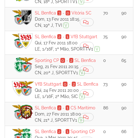
CN, 18ª J, SPORTTV1
V
SL Benfica
3
-
0
Vitória SC
70
90
Dom, 13 Fev 2011 18:15
CN, 19ª J, TVI
V
SL Benfica
2
-
1
VfB Stuttgart
75
90
Qui, 17 Fev 2011 18:00
LE, 1/16F, 1ª Mão, SPORTTV1
V
Sporting CP
0
-
2
SL Benfica
0
65
Seg, 21 Fev 2011 20:15
CN, 20ª J, SPORTTV1
V
VfB Stuttgart
0
-
2
SL Benfica
73
90
Qui, 24 Fev 2011 20:00
LE, 1/16F, 2ª Mão, SIC
V
SL Benfica
2
-
1
CS Marítimo
86
90
Dom, 27 Fev 2011 18:00
CN, 21ª J, SPORTTV1
V
SL Benfica
2
-
1
Sporting CP
0
66
Qua, 2 Mar 2011 20:45