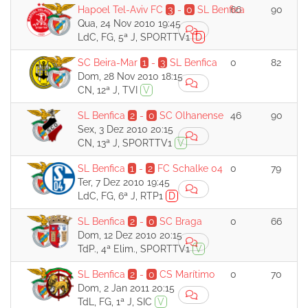
Hapoel Tel-Aviv FC
3
-
0
SL Benfica
66
90
Qua, 24 Nov 2010 19:45
LdC, FG, 5ª J, SPORTTV1
D
SC Beira-Mar
1
-
3
SL Benfica
0
82
Dom, 28 Nov 2010 18:15
CN, 12ª J, TVI
V
SL Benfica
2
-
0
SC Olhanense
46
90
Sex, 3 Dez 2010 20:15
CN, 13ª J, SPORTTV1
V
SL Benfica
1
-
2
FC Schalke 04
0
79
Ter, 7 Dez 2010 19:45
LdC, FG, 6ª J, RTP1
D
SL Benfica
2
-
0
SC Braga
0
66
Dom, 12 Dez 2010 20:15
TdP., 4ª Elim., SPORTTV1
V
SL Benfica
2
-
0
CS Marítimo
0
70
Dom, 2 Jan 2011 20:15
TdL, FG, 1ª J, SIC
V