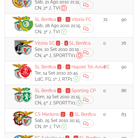
Sáb, 21 Ago 2010 21:15
CN, 2ª J, TVI
D
SL Benfica
3
-
0
Vitória FC
72
90
Sáb, 28 Ago 2010 22:15
CN, 3ª J, TVI
V
Vitória SC
2
-
1
SL Benfica
0
76
Sex, 10 Set 2010 20:15
CN, 4ª J, SPORTTV1
D
SL Benfica
2
-
0
Hapoel Tel-Aviv FC
0
90
Ter, 14 Set 2010 20:45
LdC, FG, 1ª J, RTP1
V
SL Benfica
2
-
0
Sporting CP
0
86
Dom, 19 Set 2010 21:15
CN, 5ª J, SPORTTV1
V
CS Marítimo
0
-
1
SL Benfica
0
83
Sáb, 25 Set 2010 20:15
CN, 6ª J, TVI
V