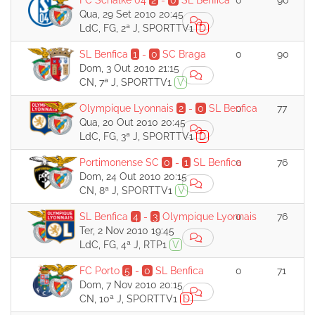
FC Schalke 04
2
-
0
SL Benfica
0
90
Qua, 29 Set 2010 20:45
LdC, FG, 2ª J, SPORTTV1
D
SL Benfica
1
-
0
SC Braga
0
90
Dom, 3 Out 2010 21:15
CN, 7ª J, SPORTTV1
V
Olympique Lyonnais
2
-
0
SL Benfica
0
77
Qua, 20 Out 2010 20:45
LdC, FG, 3ª J, SPORTTV1
D
Portimonense SC
0
-
1
SL Benfica
0
76
Dom, 24 Out 2010 20:15
CN, 8ª J, SPORTTV1
V
SL Benfica
4
-
3
Olympique Lyonnais
0
76
Ter, 2 Nov 2010 19:45
LdC, FG, 4ª J, RTP1
V
FC Porto
5
-
0
SL Benfica
0
71
Dom, 7 Nov 2010 20:15
CN, 10ª J, SPORTTV1
D