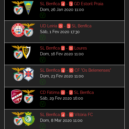
SL Benfica
4
-
3
GD Estoril Praia
Dom, 26 Jan 2020 11:00
V
UD Leiria
0
-
3
SL Benfica
Sáb, 1 Fev 2020 17:30
V
SL Benfica
2
-
0
Loures
Dom, 16 Fev 2020 11:00
V
SL Benfica
4
-
0
CF "Os Belenenses"
Dom, 23 Fev 2020 11:00
V
CD Fátima
0
-
2
SL Benfica
Sáb, 29 Fev 2020 16:00
V
SL Benfica
4
-
0
Vitória FC
Dom, 8 Mar 2020 11:00
V