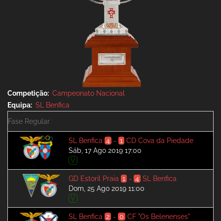
Competição
Campeonato Nacional
Equipa
SL Benfica
Fase Regular
SL Benfica
4
-
1
CD Cova da Piedade
Sáb, 17 Ago 2019 17:00
V
GD Estoril Praia
1
-
4
SL Benfica
Dom, 25 Ago 2019 11:00
V
SL Benfica
2
-
0
CF "Os Belenenses"