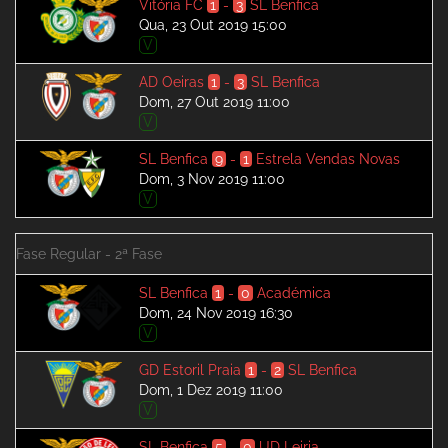
Vitória FC
1
-
3
SL Benfica
Qua, 23 Out 2019 15:00
V
AD Oeiras
1
-
3
SL Benfica
Dom, 27 Out 2019 11:00
V
SL Benfica
9
-
1
Estrela Vendas Novas
Dom, 3 Nov 2019 11:00
V
Fase Regular - 2ª Fase
SL Benfica
1
-
0
Académica
Dom, 24 Nov 2019 16:30
V
GD Estoril Praia
1
-
2
SL Benfica
Dom, 1 Dez 2019 11:00
V
SL Benfica
5
-
0
UD Leiria