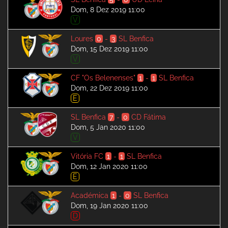
Dom, 8 Dez 2019 11:00
V
Loures
0
-
3
SL Benfica
Dom, 15 Dez 2019 11:00
V
CF "Os Belenenses"
1
-
1
SL Benfica
Dom, 22 Dez 2019 11:00
E
SL Benfica
7
-
0
CD Fátima
Dom, 5 Jan 2020 11:00
V
Vitória FC
1
-
1
SL Benfica
Dom, 12 Jan 2020 11:00
E
Académica
1
-
0
SL Benfica
Dom, 19 Jan 2020 11:00
D