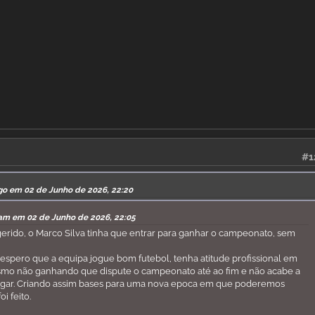
#1
go em 02 de Junho de 2026, 22:20
am em 02 de Junho de 2026, 22:05
rido, o Marco Silva tinha que entrar para ganhar o campeonato, sem
 espero que a equipa jogue bom futebol, tenha atitude profissional em
o não ganhando que dispute o campeonato até ao fim e não acabe a
lugar. Criando assim bases para uma nova epoca em que poderemos
i feito.