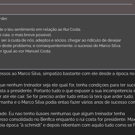
rder.
e o teu sentimento em relação ao Rui Costa.
 caia, o mais breve possível.
ser à custa de nós, adeptos e sócios, chegar ao ridículo de desejar
o deste problema, e consequentemente, o sucesso do Marco Silva.
er igual ao xor Manuel Costa.
essos ao Marco Silva, simpatizo bastante com ele desde a época no
ue nenhum treinador seja ele qual for, tenha condiçoes para ter suc
osta a presidente. Portanto tudo o que expuser a sua incompetencia 
 até ele cair. Se for preciso arder tudo entao lá terá que arder tudo.
amanha e o Marco Silva podia entao fazer vários anos de sucesso c
ade. Eu nao tenho ilusoes nenhumas que algum treinador tenha
esso consolidado no Benfica enquanto o rui costa for presidente. Ma
ia época "à schmidt" e depois rebentam com aquilo tudo como se f