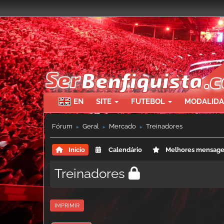
EN
SITE
FUTEBOL
MODALID
Fórum
Geral
Mercado
Treinadores
►
►
►
Início
Calendário
Melhores mensag
Treinadores
IMPRIMIR