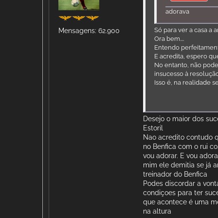
adorava
Só para ver a casa a a
Mensagens: 62.900
Ora bem....
Entendo perfeitament
E acredita, espero que
No entanto, não pode 
insucesso à resoluçã
Isso é, na realidade s
Desejo o maior dos suc
Estoril
Nao acredito contudo q
no Benfica com o rui c
vou adorar. E vou adorar
mim ele demitia se já 
treinador do Benfica
Podes discordar a vont
condiçoes para ter suc
que acontece é uma me
na altura