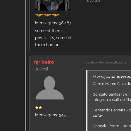
(1 gosto)
Mensagens: 38.467
some of them
physicists, some of
them human
hjribeiro
02 de Junho de 2026, 22:42
Juvenil
Citação de: ItsY2Inf
Com o Marco Silva de
Gonçalo Santos (trein
integrou o staff do M
Fernando Ferreira - 
Mensagens: 345
24/25
Gonçalo Pedro - prepa