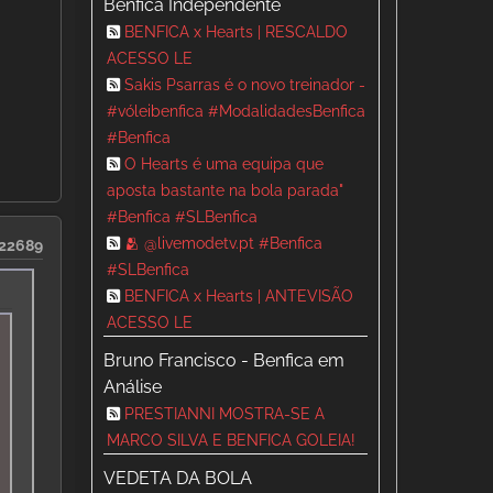
Benfica Independente
BENFICA x Hearts | RESCALDO
ACESSO LE
Sakis Psarras é o novo treinador -
#vóleibenfica #ModalidadesBenfica
#Benfica
O Hearts é uma equipa que
aposta bastante na bola parada"
#Benfica #SLBenfica
🫂 @livemodetv.pt #Benfica
22689
#SLBenfica
BENFICA x Hearts | ANTEVISÃO
ACESSO LE
Bruno Francisco - Benfica em
Análise
PRESTIANNI MOSTRA-SE A
MARCO SILVA E BENFICA GOLEIA!
VEDETA DA BOLA