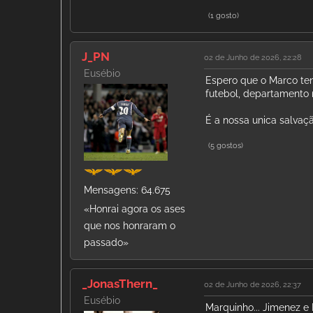
(1 gosto)
J_PN
02 de Junho de 2026, 22:28
Eusébio
Espero que o Marco ten
futebol, departamento 
É a nossa unica salva
(5 gostos)
Mensagens: 64.675
«Honrai agora os ases
que nos honraram o
passado»
_JonasThern_
02 de Junho de 2026, 22:37
Eusébio
Marquinho... Jimenez e 