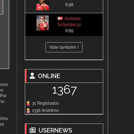
6.98
Andreas
Schjelderup
6.89
Vote também !
ONLINE
esso
1367
eu
 Por
omo
31 Registados
1336 Anónimo
ximo
ez
USERNEWS