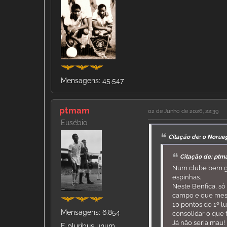
Mensagens: 45.547
ptmam
02 de Junho de 2026, 22:39
Eusébio
Citação de: o Norue
Citação de: ptm
Num clube bem ge
espinhas.
Neste Benfica, só
campo e que mesm
10 pontos do 1º 
Mensagens: 6.854
consolidar o que fo
Já não seria mau!
E pluribus unum