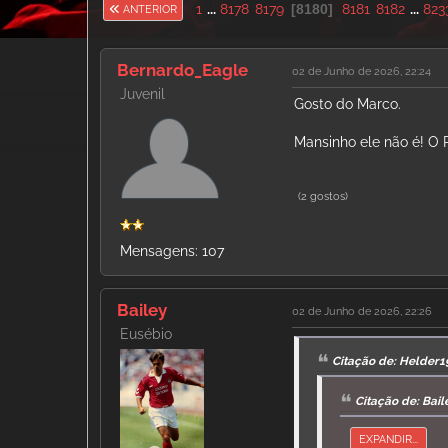
1
...
8178
8179
8180
8181
8182
...
823
ANTERIOR
Bernardo_Eagle
02 de Junho de 2026, 22:24
Juvenil
Gosto do Marco.
Mansinho ele não é! O R
(2 gostos)
Mensagens: 107
Bailey
02 de Junho de 2026, 22:26
Eusébio
Citação de: Helder1
Citação de: Bai
EXPANDIR...