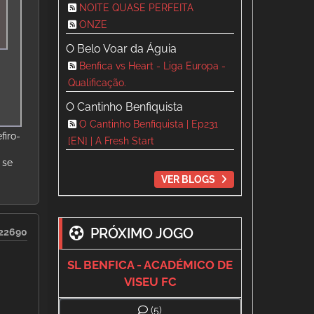
NOITE QUASE PERFEITA
ONZE
O Belo Voar da Águia
Benfica vs Heart - Liga Europa -
Qualificação.
O Cantinho Benfiquista
O Cantinho Benfiquista | Ep231
firo-
[EN] | A Fresh Start
 se
VER BLOGS
PRÓXIMO JOGO
22690
SL BENFICA - ACADÉMICO DE
VISEU FC
(5)