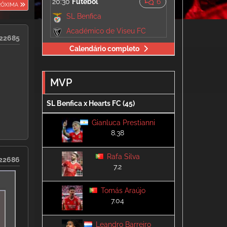
20:30
Futebol
6
RÓXIMA
SL Benfica
Académico de Viseu FC
22685
Calendário completo
MVP
SL Benfica x Hearts FC (45)
Gianluca Prestianni
8.38
Rafa Silva
22686
7.2
Tomás Araújo
7.04
Leandro Barreiro