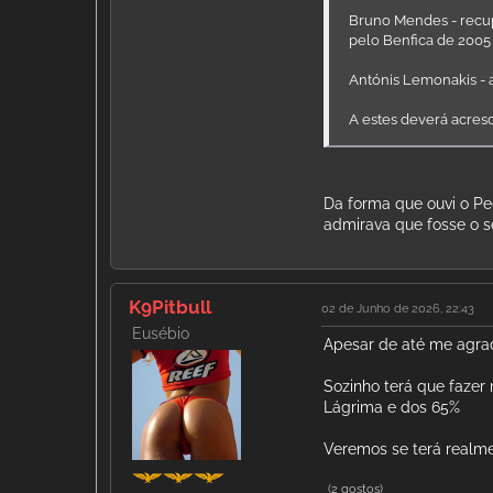
Bruno Mendes - recu
pelo Benfica de 2005
Antónis Lemonakis - 
A estes deverá acres
Da forma que ouvi o Pe
admirava que fosse o se
K9Pitbull
02 de Junho de 2026, 22:43
Eusébio
Apesar de até me agrad
Sozinho terá que fazer
Lágrima e dos 65%
Veremos se terá realm
(2 gostos)