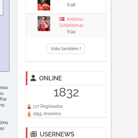
6.98
Andreas
Schjelderup
6.94
Vote também !
ONLINE
1832
esso
eu
 Por
omo
177 Registados
1655 Anónimo
ximo
ez
USERNEWS