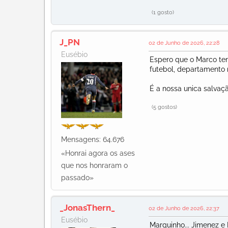
(1 gosto)
J_PN
02 de Junho de 2026, 22:28
Eusébio
Espero que o Marco ten
futebol, departamento 
É a nossa unica salva
(5 gostos)
Mensagens: 64.676
«Honrai agora os ases
que nos honraram o
passado»
_JonasThern_
02 de Junho de 2026, 22:37
Eusébio
Marquinho... Jimenez e 