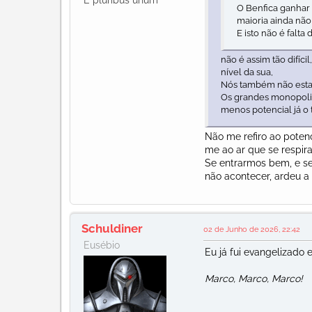
E pluribus unum
O Benfica ganhar 
maioria ainda não 
E isto não é falta
não é assim tão difíci
nível da sua,
Nós também não esta
Os grandes monopoli
menos potencial já o
Não me refiro ao potenc
me ao ar que se respira
Se entrarmos bem, e s
não acontecer, ardeu a
Schuldiner
02 de Junho de 2026, 22:42
Eusébio
Eu já fui evangelizado
Marco, Marco, Marco!