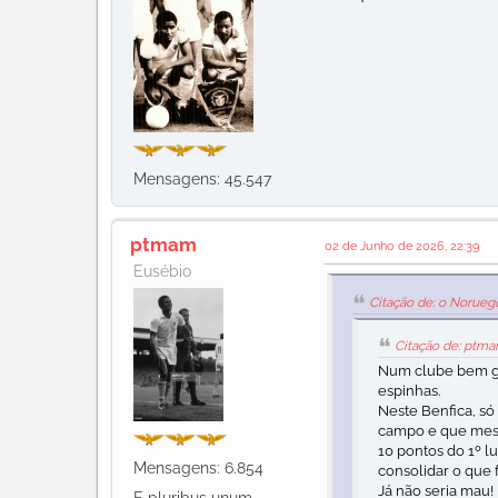
Mensagens: 45.547
ptmam
02 de Junho de 2026, 22:39
Eusébio
Citação de: o Norueg
Citação de: ptma
Num clube bem ge
espinhas.
Neste Benfica, só
campo e que mesm
10 pontos do 1º 
Mensagens: 6.854
consolidar o que fo
Já não seria mau!