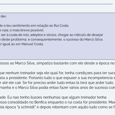
rder.
e o teu sentimento em relação ao Rui Costa.
 caia, o mais breve possível.
ser à custa de nós, adeptos e sócios, chegar ao ridículo de desejar
o deste problema, e consequentemente, o sucesso do Marco Silva.
er igual ao xor Manuel Costa.
essos ao Marco Silva, simpatizo bastante com ele desde a época no
ue nenhum treinador seja ele qual for, tenha condiçoes para ter suc
osta a presidente. Portanto tudo o que expuser a sua incompetencia 
 até ele cair. Se for preciso arder tudo entao lá terá que arder tudo.
amanha e o Marco Silva podia entao fazer vários anos de sucesso c
ade. Eu nao tenho ilusoes nenhumas que algum treinador tenha
esso consolidado no Benfica enquanto o rui costa for presidente. Ma
ia época "à schmidt" e depois rebentam com aquilo tudo como se f