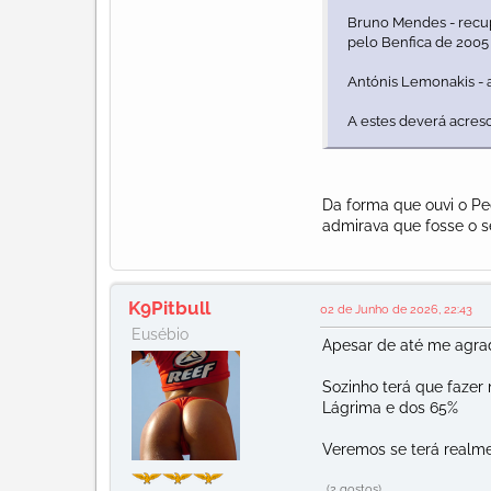
Bruno Mendes - recu
pelo Benfica de 2005
Antónis Lemonakis - 
A estes deverá acres
Da forma que ouvi o Pe
admirava que fosse o se
K9Pitbull
02 de Junho de 2026, 22:43
Eusébio
Apesar de até me agrad
Sozinho terá que fazer
Lágrima e dos 65%
Veremos se terá realm
(2 gostos)