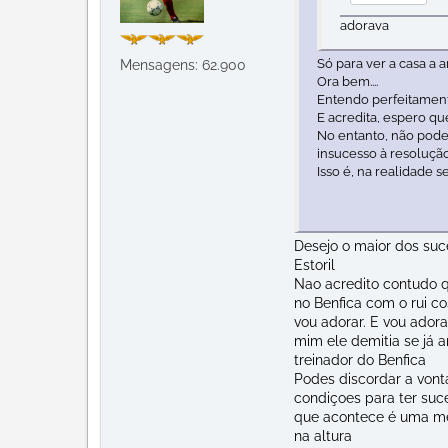
adorava
Só para ver a casa a a
Mensagens: 62.900
Ora bem....
Entendo perfeitament
E acredita, espero que
No entanto, não pode 
insucesso à resoluçã
Isso é, na realidade s
Desejo o maior dos suc
Estoril
Nao acredito contudo q
no Benfica com o rui c
vou adorar. E vou adorar
mim ele demitia se já 
treinador do Benfica
Podes discordar a vont
condiçoes para ter suc
que acontece é uma me
na altura