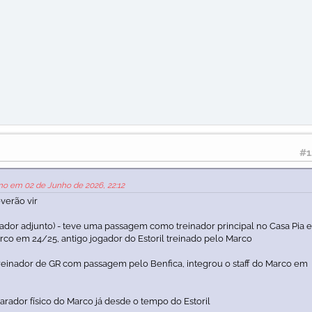
#1
rno em 02 de Junho de 2026, 22:12
verão vir
ador adjunto) - teve uma passagem como treinador principal no Casa Pia 
arco em 24/25, antigo jogador do Estoril treinado pelo Marco
treinador de GR com passagem pelo Benfica, integrou o staff do Marco em
rador físico do Marco já desde o tempo do Estoril