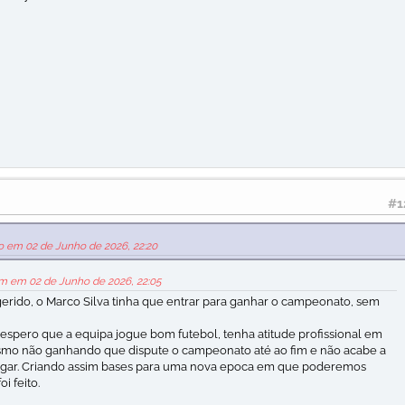
#1
o em 02 de Junho de 2026, 22:20
m em 02 de Junho de 2026, 22:05
rido, o Marco Silva tinha que entrar para ganhar o campeonato, sem
 espero que a equipa jogue bom futebol, tenha atitude profissional em
o não ganhando que dispute o campeonato até ao fim e não acabe a
lugar. Criando assim bases para uma nova epoca em que poderemos
i feito.