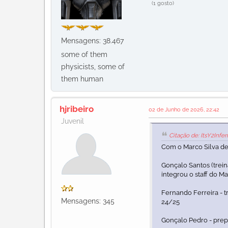
(1 gosto)
Mensagens: 38.467
some of them
physicists, some of
them human
hjribeiro
02 de Junho de 2026, 22:42
Juvenil
Citação de: ItsY2Infe
Com o Marco Silva de
Gonçalo Santos (trein
integrou o staff do M
Fernando Ferreira - 
Mensagens: 345
24/25
Gonçalo Pedro - prepa