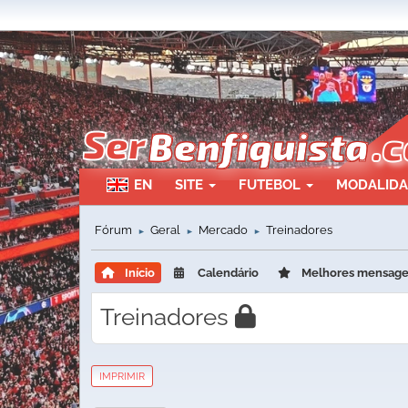
EN
SITE
FUTEBOL
MODALID
Fórum
Geral
Mercado
Treinadores
►
►
►
Início
Calendário
Melhores mensag
Treinadores
IMPRIMIR