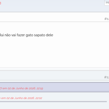
3
P
#1
ui não vai fazer gato sapato dele
#1
77 em 02 de Junho de 2026, 22:19
ey em 02 de Junho de 2026, 22:02