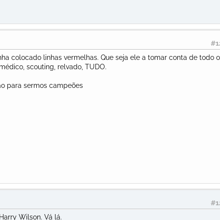
#1
ha colocado linhas vermelhas. Que seja ele a tomar conta de todo o
médico, scouting, relvado, TUDO.
ção para sermos campeões
#1
Harry Wilson. Vá lá.