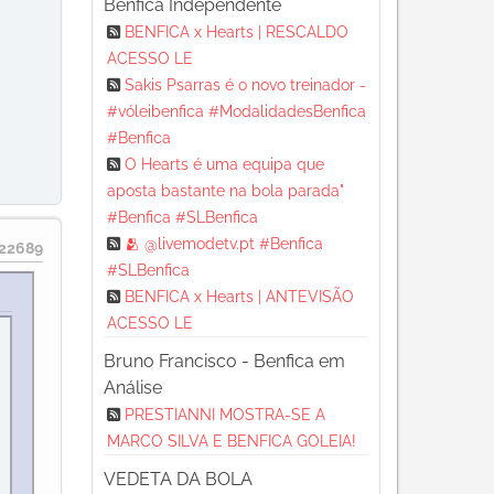
Benfica Independente
BENFICA x Hearts | RESCALDO
ACESSO LE
Sakis Psarras é o novo treinador -
#vóleibenfica #ModalidadesBenfica
#Benfica
O Hearts é uma equipa que
aposta bastante na bola parada"
#Benfica #SLBenfica
🫂 @livemodetv.pt #Benfica
22689
#SLBenfica
BENFICA x Hearts | ANTEVISÃO
ACESSO LE
Bruno Francisco - Benfica em
Análise
PRESTIANNI MOSTRA-SE A
MARCO SILVA E BENFICA GOLEIA!
VEDETA DA BOLA