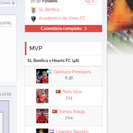
20:30
Futebol
6
RÓXIMA
SL Benfica
Académico de Viseu FC
22685
Calendário completo
MVP
SL Benfica x Hearts FC (48)
Gianluca Prestianni
8.38
Rafa Silva
22686
7.23
Tomás Araújo
7.04
Leandro Barreiro