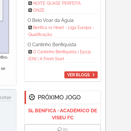
NOITE QUASE PERFEITA
ONZE
O Belo Voar da Águia
Benfica vs Heart - Liga Europa -
Qualificação.
O Cantinho Benfiquista
O Cantinho Benfiquista | Ep231
firo-
[EN] | A Fresh Start
 se
VER BLOGS
PRÓXIMO JOGO
22690
SL BENFICA - ACADÉMICO DE
VISEU FC
(5)