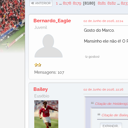
1
...
8178
8179
8180
8181
8182
...
823
ANTERIOR
Bernardo_Eagle
02 de Junho de 2026, 22:24
Juvenil
Gosto do Marco.
Mansinho ele não é! O R
(2 gostos)
Mensagens: 107
Bailey
02 de Junho de 2026, 22:26
Eusébio
Citação de: Helder19
Citação de: Bail
EXPANDIR...