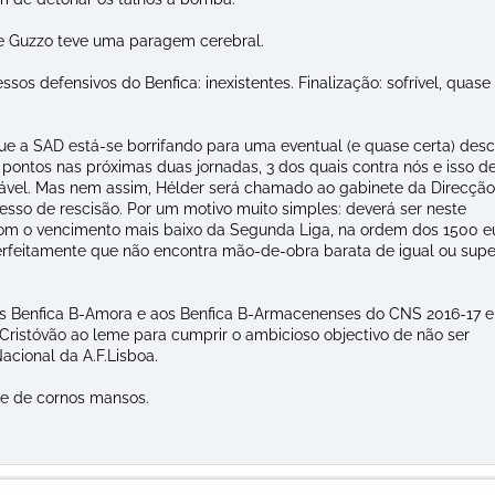
je Guzzo teve uma paragem cerebral.
os defensivos do Benfica: inexistentes. Finalização: sofrível, quase
que a SAD está-se borrifando para uma eventual (e quase certa) desc
 pontos nas próximas duas jornadas, 3 dos quais contra nós e isso d
itável. Mas nem assim, Hélder será chamado ao gabinete da Direcção
cesso de rescisão. Por um motivo muito simples: deverá ser neste
om o vencimento mais baixo da Segunda Liga, na ordem dos 1500 e
rfeitamente que não encontra mão-de-obra barata de igual ou supe
aos Benfica B-Amora e aos Benfica B-Armacenenses do CNS 2016-17 e
 Cristóvão ao leme para cumprir o ambicioso objectivo de não ser
cional da A.F.Lisboa.
e de cornos mansos.