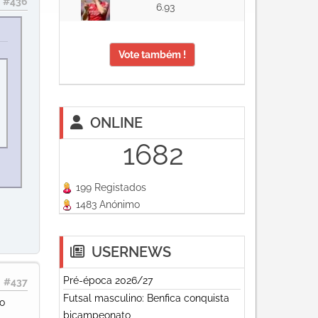
#436
6.93
Vote também !
ONLINE
1682
199 Registados
1483 Anónimo
USERNEWS
Pré-época 2026/27
#437
Futsal masculino: Benfica conquista
 o
bicampeonato