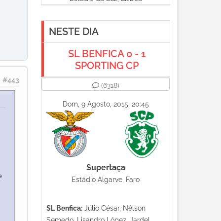
NESTE DIA
SL BENFICA 0 - 1
SPORTING CP
#443
(6318)
Dom, 9 Agosto, 2015, 20:45
Supertaça
e
Estádio Algarve, Faro
SL Benfica:
Júlio César, Nélson
Semedo, Lisandro López, Jardel,