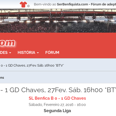
Bem-vindo ao
SerBenfiquista.com - Fórum de adept
ADES
HISTÓRIA
FÓRUM
B 0 - 1 GD Chaves, 27Fev. Sáb. 16h00 *BTV*
ens
0 - 1 GD Chaves, 27Fev. Sáb. 16h00 *BT
SL Benfica B 0 - 1 GD Chaves
Sábado, Fevereiro 27, 2016 - 16:00
Segunda Liga