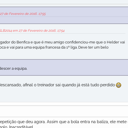
27 de Fevereiro de 2016, 17:55
eSLB2014 em 27 de Fevereiro de 2016, 17:54
ogador do Benfica e que é meu amigo confidenciou-me que o Helder vai
poca e vai para uma equipa francesa da 1º liga. Deve ter um belo
escer a equipa.
escansado, afinal o treinador sai quando já está tudo perdido
epetição que deu agora. Assim que a bola entra na baliza, ele mete
olo. Inacreditável.