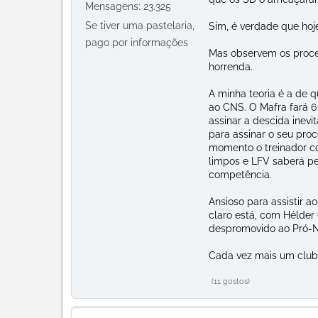
Mensagens: 23.325
Se tiver uma pastelaria,
Sim, é verdade que ho
pago por informações
Mas observem os process
horrenda.
A minha teoria é a de 
ao CNS. O Mafra fará 6
assinar a descida inev
para assinar o seu pro
momento o treinador c
limpos e LFV saberá pe
competência.
Ansioso para assistir 
claro está, com Hélder
despromovido ao Pró-Na
Cada vez mais um club
(11 gostos)