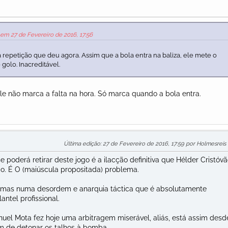
 em 27 de Fevereiro de 2016, 17:56
repetição que deu agora. Assim que a bola entra na baliza, ele mete o
 golo. Inacreditável.
le não marca a falta na hora. Só marca quando a bola entra.
Última edição
: 27 de Fevereiro de 2016, 17:59 por Holmesreis
e poderá retirar deste jogo é a ilacção definitiva que Hélder Cristóvã
ão. É O (maiúscula propositada) problema.
 mas numa desordem e anarquia táctica que é absolutamente
ntel profissional.
uel Mota fez hoje uma arbitragem miserável, aliás, está assim desd
 de detonar os talhos à bomba.