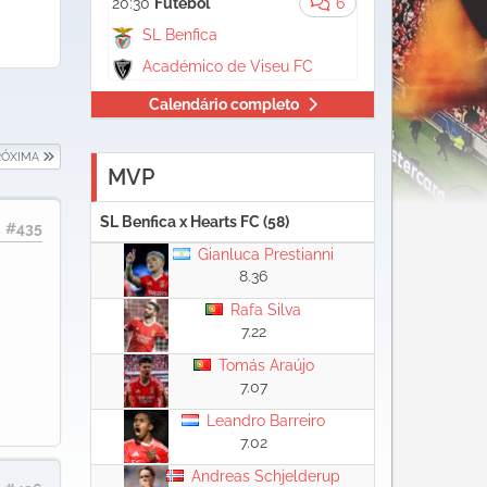
20:30
Futebol
6
SL Benfica
Académico de Viseu FC
Calendário completo
RÓXIMA
MVP
SL Benfica x Hearts FC (58)
#435
Gianluca Prestianni
8.36
Rafa Silva
7.22
Tomás Araújo
7.07
Leandro Barreiro
7.02
Andreas Schjelderup