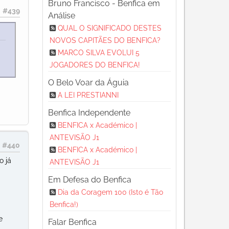
Bruno Francisco - Benfica em
#439
Análise
QUAL O SIGNIFICADO DESTES
NOVOS CAPITÃES DO BENFICA?
MARCO SILVA EVOLUI 5
JOGADORES DO BENFICA!
O Belo Voar da Águia
A LEI PRESTIANNI
Benfica Independente
BENFICA x Académico |
ANTEVISÃO J1
#440
BENFICA x Académico |
o já
ANTEVISÃO J1
Em Defesa do Benfica
Dia da Coragem 100 (Isto é Tão
Benfica!)
e
Falar Benfica