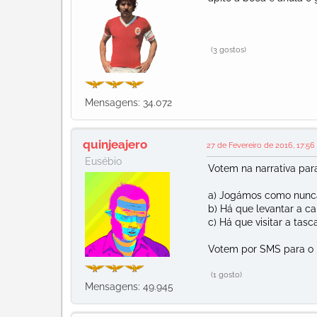
(3 gostos)
Mensagens: 34.072
quinjeajero
27 de Fevereiro de 2016, 17:56
Eusébio
Votem na narrativa para
a) Jogámos como nunc
b) Há que levantar a c
c) Há que visitar a tasc
Votem por SMS para o n
(1 gosto)
Mensagens: 49.945