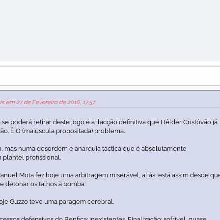
is em 27 de Fevereiro de 2016, 17:57
se poderá retirar deste jogo é a ilacção definitiva que Hélder Cristóvão já
ção. É O (maiúscula propositada) problema.
m, mas numa desordem e anarquia táctica que é absolutamente
lantel profissional.
anuel Mota fez hoje uma arbitragem miserável, aliás, está assim desde qu
 detonar os talhos à bomba.
oje Guzzo teve uma paragem cerebral.
ssos defensivos do Benfica: inexistentes. Finalização: sofrível, quase