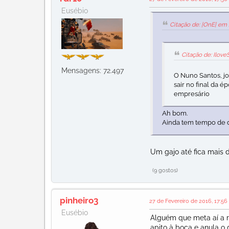
Eusébio
Citação de: |OnE| em 
Citação de: Ilov
Mensagens: 72.497
O Nuno Santos, j
sair no final da é
empresário
Ah bom.
Ainda tem tempo de d
Um gajo até fica mais d
(9 gostos)
pinheiro3
27 de Fevereiro de 2016, 17:56
Eusébio
Alguém que meta aí a r
apito à boca e anula o g