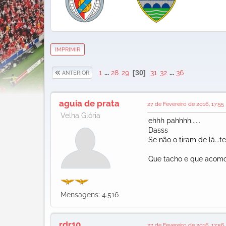
IMPRIMIR
1
...
28
29
30
31
32
...
36
ANTERIOR
aguia de prata
27 de Fevereiro de 2016, 17:55
Velha Glória
ehhh pahhhh......
Dasss
Se não o tiram de lá...te
Que tacho e que acomo
Mensagens: 4.516
rdr10
27 de Fevereiro de 2016, 17:56