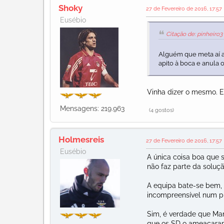
Shoky
27 de Fevereiro de 2016, 17:57
Eusébio
Citação de: pinheiro3
Alguém que meta aí a 
apito à boca e anula o
Vinha dizer o mesmo. E
Mensagens: 219.963
(4 gostos)
Holmesreis
27 de Fevereiro de 2016, 17:57
Eusébio
A única coisa boa que s
não faz parte da soluç
A equipa bate-se bem,
incompreensível num pla
Sim, é verdade que Man
que os SD o ameaçaram