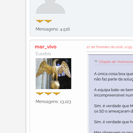
Mensagens: 4.516
mar_vivo
27 de Fevereiro de 2016, 17:59
Eusébio
Citação de: Holmesre
A única coisa boa que 
não faz parte da solu
A equipa bate-se be
incompreensível num p
Mensagens: 13.223
Sim, é verdade que M
os SD o ameaçaram de
Sim, é verdade que h
Mas observem os proce