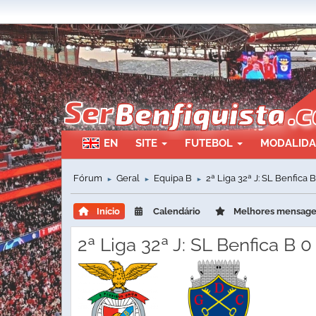
EN
SITE
FUTEBOL
MODALID
Fórum
Geral
Equipa B
2ª Liga 32ª J: SL Benfica 
►
►
►
Início
Calendário
Melhores mensag
2ª Liga 32ª J: SL Benfica B 