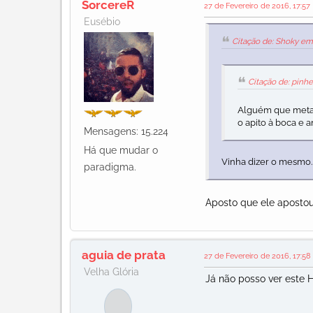
SorcereR
27 de Fevereiro de 2016, 17:57
Eusébio
Citação de: Shoky em 
Citação de: pinhe
Alguém que meta a
o apito à boca e a
Mensagens: 15.224
Há que mudar o
Vinha dizer o mesmo. 
paradigma.
Aposto que ele apostou
aguia de prata
27 de Fevereiro de 2016, 17:58
Velha Glória
Já não posso ver este Hé