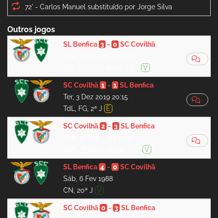
72' -
Outros jogos
SL Benfica
3
-
0
SC Covilhã
Qua, 15 Dez 2021 19:00
TdL, FG, 3ª J, Sport TV 1
V
SC Covilhã
1
-
1
SL Benfica
Ter, 3 Dez 2019 20:15
TdL, FG, 2ª J
E
SC Covilhã
2
-
3
SL Benfica
Sáb, 18 Out 2014 19:45
TdP., 3ª Elim., Sport TV 1
V
SL Benfica
4
-
0
SC Covilhã
Sáb, 6 Fev 1988
CN, 20ª J
V
SC Covilhã
0
-
3
SL Benfica