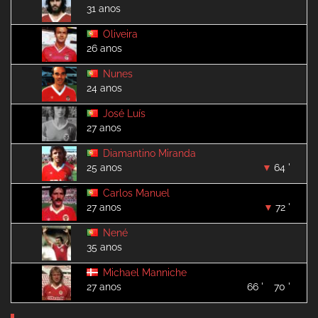
31 anos
Oliveira
26 anos
Nunes
24 anos
José Luís
27 anos
Diamantino Miranda
25 anos
64 '
Carlos Manuel
27 anos
72 '
Nené
35 anos
Michael Manniche
27 anos
66 '
70 '