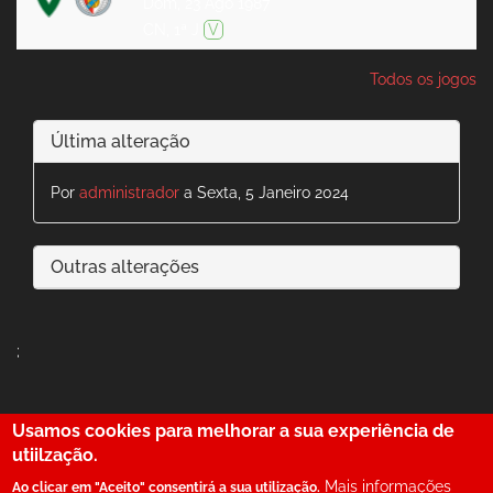
Dom, 23 Ago 1987
CN, 1ª J
V
Todos os jogos
Última alteração
Por
administrador
a Sexta, 5 Janeiro 2024
Outras alterações
;
Usamos cookies para melhorar a sua experiência de
29
utiilzação.
Mais informações
Ao clicar em "Aceito" consentirá a sua utilização.