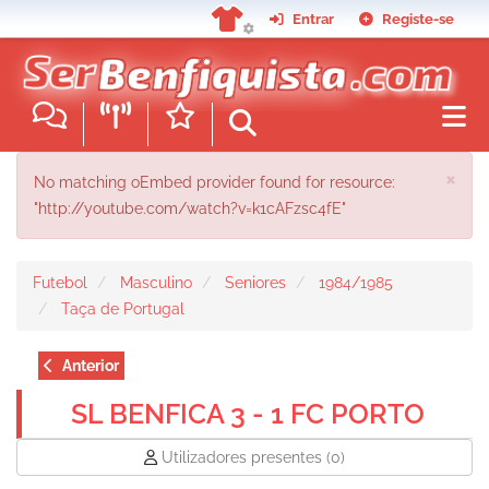
Passar
Entrar
Registe-se
para
o
conteúdo
principal
MENSAGEM DE ERRO
×
No matching oEmbed provider found for resource:
"http://youtube.com/watch?v=k1cAFzsc4fE"
Futebol
Masculino
Seniores
1984/1985
Taça de Portugal
Anterior
SL BENFICA 3 - 1 FC PORTO
Utilizadores presentes
(0)