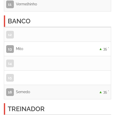
Vermelhinho
11
BANCO
12
Mito
35 '
13
14
15
Semedo
35 '
16
TREINADOR