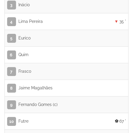
Inácio
3
Lima Pereira
35 '
4
Eurico
5
Quim
6
Frasco
7
Jaime Magalhães
8
Fernando Gomes (c)
9
Futre
67 '
10