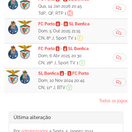
Qua, 14 Jan 2026 20:45
TdP., QF, RTP 1
D
FC Porto
0
-
0
SL Benfica
Dom, 5 Out 2025 21:15
CN, 8ª J, Sport TV 1
E
FC Porto
1
-
4
SL Benfica
Dom, 6 Abr 2025 20:30
CN, 28ª J, Sport TV 1
V
SL Benfica
4
-
1
FC Porto
Dom, 10 Nov 2024 20:45
CN, 11ª J, BTV
V
Todos os jogos
Última alteração
Por
administrador
a Sexta, 5 Janeiro 2024