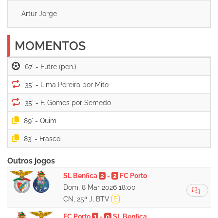
Artur Jorge
MOMENTOS
67' -
35' -
35' -
89' -
83' -
Outros jogos
SL Benfica
2
-
2
FC Porto
Dom, 8 Mar 2026 18:00
CN, 25ª J, BTV
E
FC Porto
1
-
0
SL Benfica