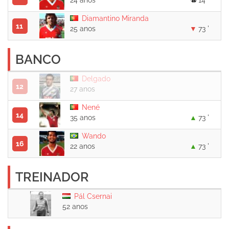
24 anos
14 '
Diamantino Miranda
11
25 anos
73 '
BANCO
Delgado
12
27 anos
Nené
14
35 anos
73 '
Wando
16
22 anos
73 '
TREINADOR
Pál Csernai
52 anos