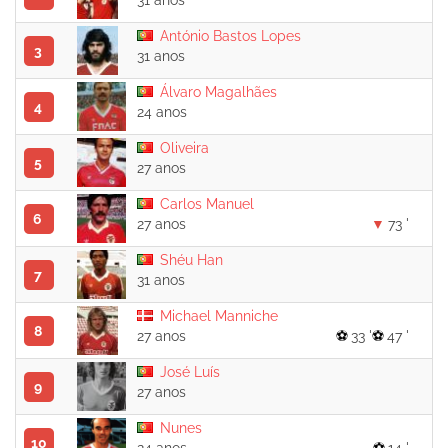
31 anos
António Bastos Lopes
3
31 anos
Álvaro Magalhães
4
24 anos
Oliveira
5
27 anos
Carlos Manuel
6
27 anos
73 '
Shéu Han
7
31 anos
Michael Manniche
8
27 anos
33 '
47 '
José Luís
9
27 anos
Nunes
10