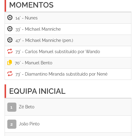
MOMENTOS
14' -
33' -
47' -
73' -
70' -
73' -
EQUIPA INICIAL
Zé Beto
1
João Pinto
2